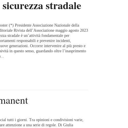
 sicurezza stradale
oster (*) Presidente Associazione Nazionale della
ditoriale Rivista dell’Associazione maggio agosto 2023
ezza stradale è un’attività fondamentale per
tamenti responsabili e prevenire incidenti,
 nuove generazioni. Occorre intervenire al più presto e
ività in questo senso, guardando oltre l’inasprimento
...
 manent
ial tutti i giorni. Tra opinioni e condivisioni varie,
are attenzione a una serie di regole. Di Giulia