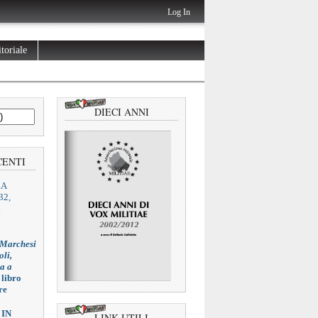
Log In
toriale
DIECI ANNI
CENTI
ZA
32,
L
 Marchesi
oli,
ia a
 libro
re
 IN
LINK UTILI