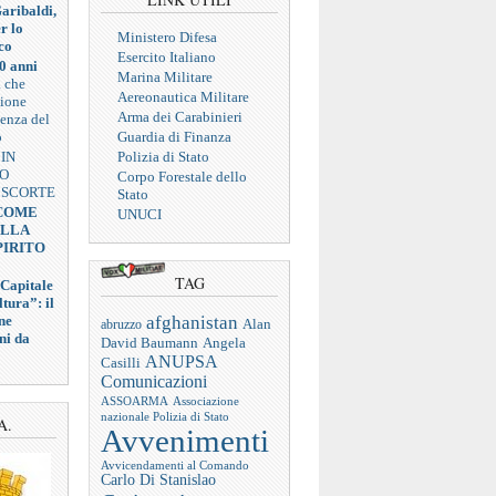
aribaldi,
r lo
Ministero Difesa
co
Esercito Italiano
0 anni
Marina Militare
a che
Aereonautica Militare
zione
Arma dei Carabinieri
ienza del
o
Guardia di Finanza
 IN
Polizia di Stato
VO
Corpo Forestale dello
 SCORTE
Stato
 COME
UNUCI
ELLA
PIRITO
TAG
 Capitale
tura”: il
afghanistan
ne
abruzzo
Alan
ni da
Angela
David Baumann
ANUPSA
Casilli
Comunicazioni
ASSOARMA
Associazione
nazionale Polizia di Stato
A.
Avvenimenti
Avvicendamenti al Comando
Carlo Di Stanislao