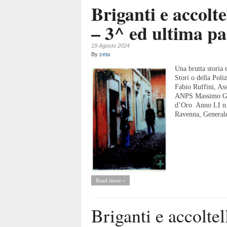
Briganti e accolt
– 3^ ed ultima pa
19 Agosto 2024
By
zeta
Una brutta storia 
Stori o della Poli
Fabio Ruffini, As
ANPS Massimo Gay.
d’Oro Anno LI n.1
Ravenna, Gener
Read more »
Briganti e accolte