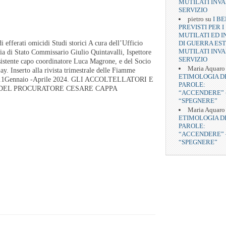
MUTILATI INVA
SERVIZIO
pietro
su
I BE
PREVISTI PER I
MUTILATI ED I
DI GUERRA EST
di efferati omicidi Studi storici A cura dell’Ufficio
MUTILATI INVA
zia di Stato Commissario Giulio Quintavalli, Ispettore
SERVIZIO
sistente capo coordinatore Luca Magrone, e del Socio
Maria Aquaro
 Inserto alla rivista trimestrale delle Fiamme
ETIMOLOGIA D
n.1Gennaio -Aprile 2024. GLI ACCOLTELLATORI E
PAROLE:
 DEL PROCURATORE CESARE CAPPA
“ACCENDERE” 
“SPEGNERE”
Maria Aquaro
ETIMOLOGIA D
PAROLE:
“ACCENDERE” 
“SPEGNERE”