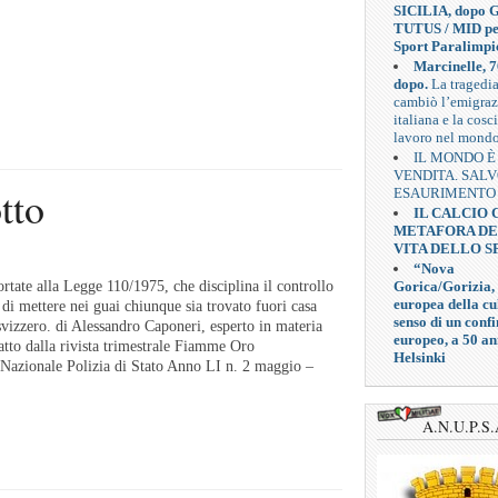
SICILIA, dopo G
TUTUS / MID pe
Sport Paralimpi
Marcinelle, 7
dopo.
La tragedi
cambiò l’emigra
italiana e la cosc
lavoro nel mond
IL MONDO È
VENDITA. SAL
tto
ESAURIMENTO
IL CALCIO
METAFORA D
VITA DELLO S
“Nova
Gorica/Gorizia,
tate alla Legge 110/1975, che disciplina il controllo
europea della cul
a di mettere nei guai chiunque sia trovato fuori casa
senso di un confi
svizzero. di Alessandro Caponeri, esperto in materia
europeo, a 50 an
atto dalla rivista trimestrale Fiamme Oro
Helsinki
 Nazionale Polizia di Stato Anno LI n. 2 maggio –
A.N.U.P.S.