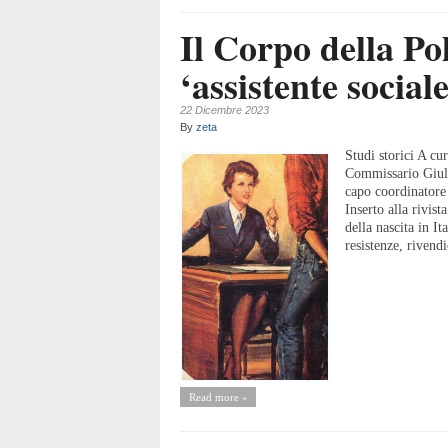
Il Corpo della Po
‘assistente sociale
22 Dicembre 2023
By
zeta
Studi storici A cur
Commissario Giulio
capo coordinator
Inserto alla rivis
della nascita in It
resistenze, rivendi
Read more »