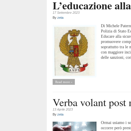
L’educazione alla
17 Settembre 2023
By
zeta
Di Michele Patern
Polizia di Stato E
Educare alla sicur
promuovere compor
soprattutto tra le
con maggiore incis
delle sanzioni, con
Read more »
Verba volant post
13 Aprile 2023
By
zeta
Ormai usiamo i soc
occorre però prest