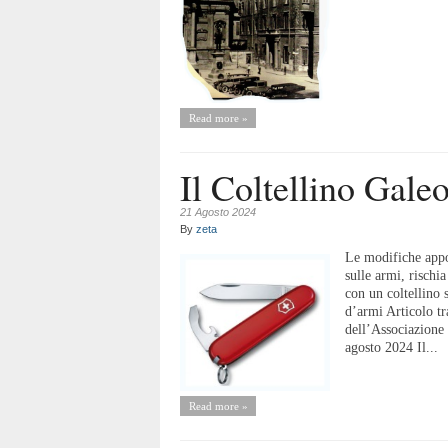
Read more »
Il Coltellino Galeo
21 Agosto 2024
By
zeta
Le modifiche appor
sulle armi, rischi
con un coltellino 
d’armi Articolo tr
dell’Associazione
agosto 2024 Il...
Read more »