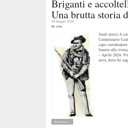
Briganti e accolte
Una brutta storia d
30 Maggio 2024
By
zeta
Studi storici A cur
Commissario Giulio
capo coordinator
Inserto alla rivi
– Aprile 2024. Pr
terra, dove ho sog
Read more »