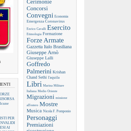
Cerimonie
Concorsi
Convegni
Economia
Emergenza Coronavirus
Esercito
Enrico Cavalli
Formazione
Etimologia
Forze Armate
Gazzetta Italo Brasiliana
Giuseppe Arnò
Giuseppe Lalli
a
Goffredo
Palmerini
Krishan
Chand Sethi
l'aquila
Libri
MENTI
Marina Militare
Italiana
Medio Oriente
FORZE
Migrazioni
missione
RISORSA
Mostre
lcune
all'estero
Musica
Nicola F. Pomponio
Personaggi
ISTI PER
INVALIDI
Premiazioni
ESI AI
ricostruzione