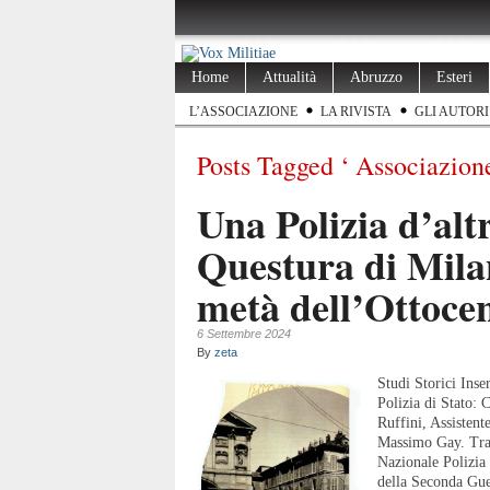
Home
Attualità
Abruzzo
Esteri
L’ASSOCIAZIONE
LA RIVISTA
GLI AUTORI
Posts Tagged ‘ Associazione
Una Polizia d’alt
Questura di Mila
metà dell’Ottoce
6 Settembre 2024
By
zeta
Studi Storici Inse
Polizia di Stato: 
Ruffini, Assistent
Massimo Gay. Trat
Nazionale Polizia
della Seconda Gue