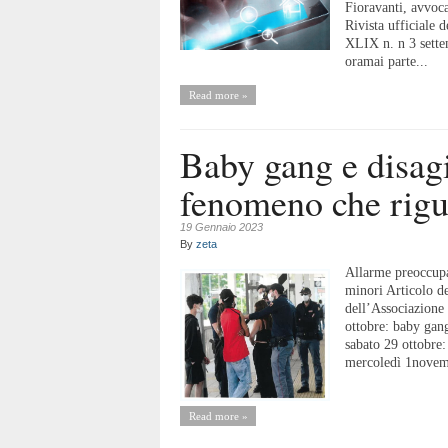
Fioravanti, avvoca
Rivista ufficiale 
XLIX n. n 3 sette
oramai parte...
Read more »
Baby gang e disagi
fenomeno che rigua
19 Gennaio 2023
By
zeta
Allarme preoccupa
minori Articolo d
dell’Associazione 
ottobre: baby gang
sabato 29 ottobre:
mercoledì 1novemb
Read more »