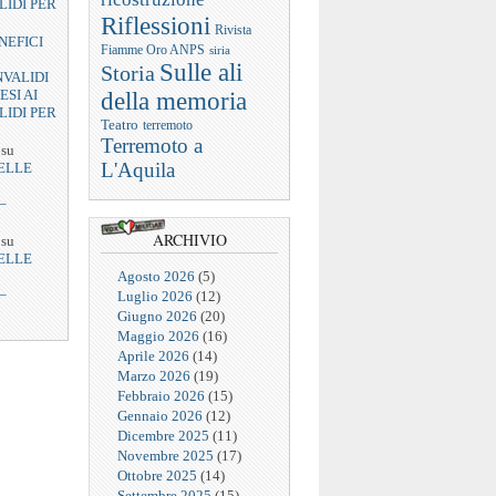
LIDI PER
Riflessioni
Rivista
NEFICI
Fiamme Oro ANPS
siria
Sulle ali
Storia
NVALIDI
ESI AI
della memoria
LIDI PER
Teatro
terremoto
Terremoto a
su
L'Aquila
ELLE
–
ARCHIVIO
su
ELLE
Agosto 2026
(5)
–
Luglio 2026
(12)
Giugno 2026
(20)
Maggio 2026
(16)
Aprile 2026
(14)
Marzo 2026
(19)
Febbraio 2026
(15)
Gennaio 2026
(12)
Dicembre 2025
(11)
Novembre 2025
(17)
Ottobre 2025
(14)
Settembre 2025
(15)