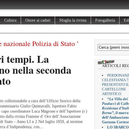
Cultura
Onore ai caduti
Sfoglia la rivista
Fotogalleria
Edi
 nazionale Polizia di Stato ’
ri tempi. La
no nella seconda
ARTICOLI RE
PERDONAN
nto
CELESTIANIA 7
PRESENTATO I
CARTELLONE
ARTISTICO.
“La Villa dei
rto collezionabile a cura dell’Ufficio Storico della
Paulucci di Calb
Commissario Giulio Quintavalli, Ispettore Fabio
Residenza d’Ital
e capo coordinatore Luca Magrone e dell’Ispettore (r.)
Berna”
, il nuovo
to dalla rivista Fiamme d’ Oro dell’Associazione
dell’Ambasciato
 di Stato – Anno LI n 2 Nel luglio 1859, al termine
Gaetano Cortese
rra d’Indipendenza, con...
LO SBARCO