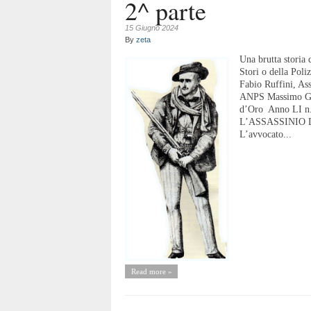
2^ parte
15 Giugno 2024
By
zeta
Una brutta storia 
Stori o della Poli
Fabio Ruffini, As
ANPS Massimo Gay.
d’Oro Anno LI 
L’ASSASSINIO
L’avvocato...
Read more »