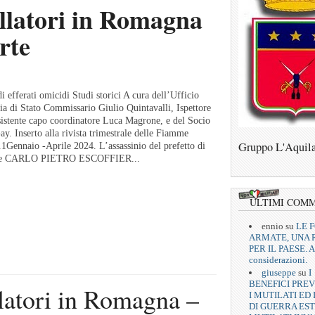
ellatori in Romagna
rte
di efferati omicidi Studi storici A cura dell’Ufficio
zia di Stato Commissario Giulio Quintavalli, Ispettore
sistente capo coordinatore Luca Magrone, e del Socio
 Inserto alla rivista trimestrale delle Fiamme
Gruppo L'Aquil
Gennaio -Aprile 2024. L’assassinio del prefetto di
ale CARLO PIETRO ESCOFFIER...
ULTIMI COM
ennio
su
LE 
ARMATE, UNA 
PER IL PAESE. A
considerazioni.
giuseppe
su
I
BENEFICI PREV
llatori in Romagna –
I MUTILATI ED 
DI GUERRA EST