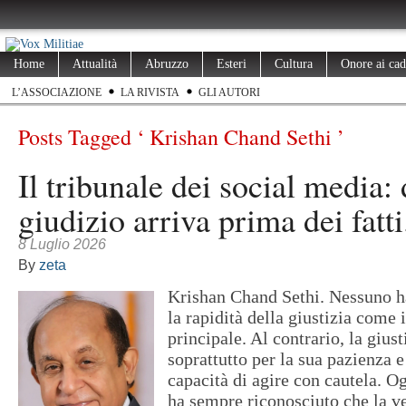
Home
Attualità
Abruzzo
Esteri
Cultura
Onore ai cad
L’ASSOCIAZIONE
LA RIVISTA
GLI AUTORI
Posts Tagged ‘ Krishan Chand Sethi ’
Il tribunale dei social media: 
giudizio arriva prima dei fatti
8 Luglio 2026
By
zeta
Krishan Chand Sethi. Nessuno h
la rapidità della giustizia come 
principale. Al contrario, la gius
soprattutto per la sua pazienza e
capacità di agire con cautela. Og
ha sempre riconosciuto che la v