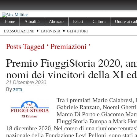
Home
Attualità
Abruzzo
Esteri
Cultura
Onore ai cad
L’ASSOCIAZIONE
LA RIVISTA
GLI AUTORI
Posts Tagged ‘ Premiazioni ’
Premio FiuggiStoria 2020, ann
nomi dei vincitori della XI ed
21 Dicembre 2020
By
zeta
Tra i premiati Mario Calabresi,
Gabriele Ranzato, Noemi Ghetti
Marco Di Porto e Giacomo Mame
FiuggiStoria Europa a Mark H
18 dicembre 2020. Nel corso di una riunione tenutasi
nazionale della Fondazione Levi Pelloni, sono stati 