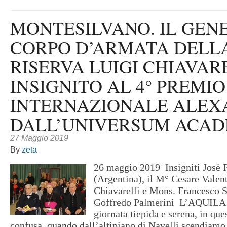
MONTESILVANO. IL GEN
CORPO D’ARMATA DELL
RISERVA LUIGI CHIAVAR
INSIGNITO AL 4° PREMIO
INTERNAZIONALE ALE
DALL’UNIVERSUM ACAD
27 Maggio 2019
By
zeta
26 maggio 2019 Insigniti Josè P
(Argentina), il M° Cesare Valent
Chiavarelli e Mons. Francesco 
Goffredo Palmerini L’AQUILA –
giornata tiepida e serena, in qu
confusa, quando dall’altipiano di Navelli scendiamo