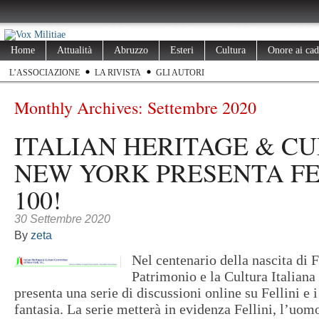
Home
Attualità
Abruzzo
Esteri
Cultura
Onore ai cad
L’ASSOCIAZIONE
LA RIVISTA
GLI AUTORI
Monthly Archives:
Settembre 2020
ITALIAN HERITAGE & CU
NEW YORK PRESENTA FE
100!
30 Settembre 2020
By
zeta
Nel centenario della nascita di F
Patrimonio e la Cultura Italia
presenta una serie di discussioni online su Fellini e i 
fantasia. La serie metterà in evidenza Fellini, l’uomo