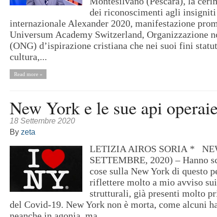
Montesilvano (Pescara), la ceri
dei riconoscimenti agli insignit
internazionale Alexander 2020, manifestazione prom
Universum Academy Switzerland, Organizzazione n
(ONG) d’ispirazione cristiana che nei suoi fini stat
cultura,...
Read more »
New York e le sue api operaie 
18 Settembre 2020
By
zeta
LETIZIA AIROS SORIA * NE
SETTEMBRE, 2020) – Hanno scri
cose sulla New York di questo p
riflettere molto a mio avviso su
strutturali, già presenti molto p
del Covid-19. New York non è morta, come alcuni ha
neanche in agonia, ma...