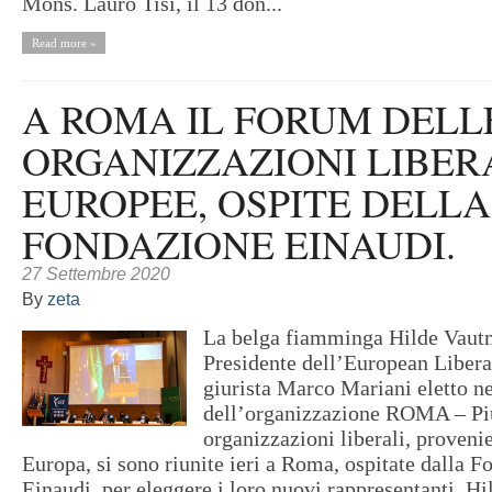
Mons. Lauro Tisi, il 13 don...
Read more »
A ROMA IL FORUM DELL
ORGANIZZAZIONI LIBER
EUROPEE, OSPITE DELLA
FONDAZIONE EINAUDI.
27 Settembre 2020
By
zeta
La belga fiamminga Hilde Vaut
Presidente dell’European Libera
giurista Marco Mariani eletto n
dell’organizzazione ROMA – Pi
organizzazioni liberali, provenie
Europa, si sono riunite ieri a Roma, ospitate dalla 
Einaudi, per eleggere i loro nuovi rappresentanti. H