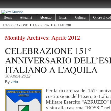
Home
Attualità
Abruzzo
Esteri
Cultura
Onore ai cad
L’ASSOCIAZIONE
LA RIVISTA
GLI AUTORI
Monthly Archives:
Aprile 2012
CELEBRAZIONE 151°
ANNIVERSARIO DELL’ES
ITALIANO A L’AQUILA
30 Aprile 2012
By
zeta
Per la ricorrenza del 151° anniv
costituzione dell’Esercito Itali
Militare Esercito “ABRUZZO” h
visita alla caserma “ROSSI” nei 