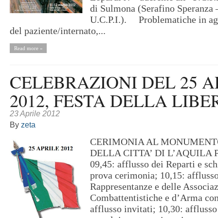
di Sulmona (Serafino Speranza –
U.C.P.I.). Problematiche in ag
del paziente/internato,...
Read more »
CELEBRAZIONI DEL 25 A
2012, FESTA DELLA LIB
23 Aprile 2012
By
zeta
CERIMONIA AL MONUMENTO
DELLA CITTA’ DI L’AQUIL
09,45: afflusso dei Reparti e sc
prova cerimonia; 10,15: afflusso
Rappresentanze e delle Associaz
Combattentistiche e d’Arma con
afflusso invitati; 10,30: afflus