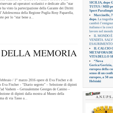
SICILIA, dopo G
riservate ad operatori scolastici e dedicate allo “star
TUTUS / MID pe
e ha visto la partecipazione della Garante dei Diritti
Sport Paralimpi
ell’Adolescenza della Regione Puglia Rosy Paparella,
Marcinelle, 7
te per lo “star bene a...
dopo.
La tragedi
cambiò l’emigra
italiana e la cosc
lavoro nel mond
IL MONDO È
VENDITA. SAL
ESAURIMENTO
IL CALCIO
 DELLA MEMORIA
METAFORA D
VITA DELLO S
“Nova
Gorica/Gorizia,
europea della cul
senso di un confi
europeo, a 50 an
ebbraio / 1° marzo 2016 opere di Eva Fischer e di
Helsinki
 Eva Fischer - “Diario segreto” – Selezione di dipinti
o Yad Vashem – Gerusalemme Georges de Canino –
lezione di dipinti dalla mostra al Museo della
A.N.U.P.S.
ma di via Tasso a...