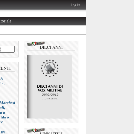
Log In
toriale
DIECI ANNI
CENTI
ZA
32,
L
 Marchesi
oli,
ia a
 libro
re
 IN
LINK UTILI