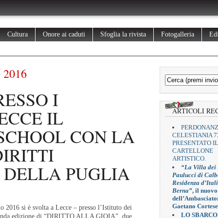
Cultura
Onore ai caduti
Sfoglia la rivista
Fotogalleria
Edi
 2016
ESSO I
ECCE IL
ARTICOLI RE
PERDONAN
SCHOOL CON LA
CELESTIANIA 7
PRESENTATO I
IRITTI
CARTELLONE
ARTISTICO.
 DELLA PUGLIA
“La Villa dei
Paulucci di Calb
Residenza d’Ital
Berna”
, il nuovo
dell’Ambasciato
Gaetano Cortese
 2016 si è svolta a Lecce – presso l’Istituto dei
LO SBARCO
econda edizione di “DIRITTO ALLA GIOIA”, due