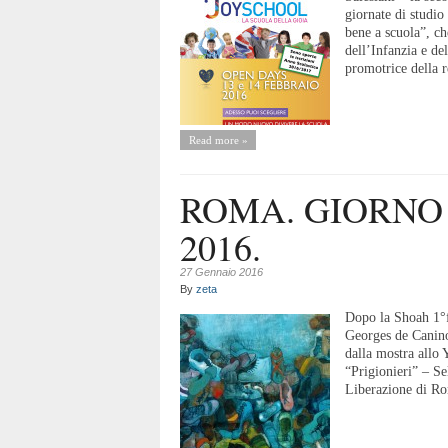
giornate di studio 
bene a scuola”, ch
dell’Infanzia e d
promotrice della re
Read more »
ROMA. GIORNO
2016.
27 Gennaio 2016
By
zeta
Dopo la Shoah 1°f
Georges de Canino
dalla mostra all
“Prigionieri” – Se
Liberazione di Ro