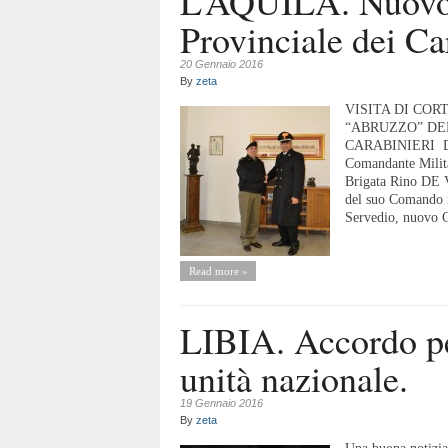
L’AQUILA. Nuov
Provinciale dei Ca
20 Gennaio 2016
By
zeta
VISITA DI CO
“ABRUZZO” DE
CARABINIERI DE
Comandante Milita
Brigata Rino DE VI
del suo Comando 
Servedio, nuovo 
Read more »
LIBIA. Accordo pe
unità nazionale.
19 Gennaio 2016
By
zeta