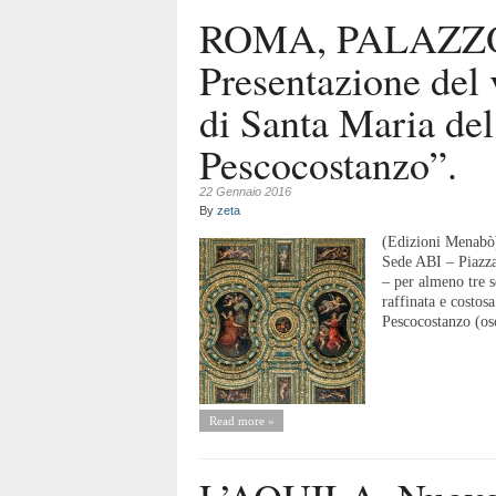
ROMA, PALAZZO
Presentazione del
di Santa Maria del
Pescocostanzo”.
22 Gennaio 2016
By
zeta
(Edizioni Menabò)
Sede ABI – Piazz
– per almeno tre s
raffinata e costos
Pescocostanzo (osci
Read more »