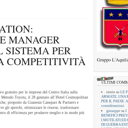
ATION:
 E MANAGER
L SISTEMA PER
A COMPETITIVITÀ
Gruppo L'Aquil
ULTIMI COM
ennio
su
LE 
 gratuito per le imprese del Centro Italia sulla
ARMATE, UNA 
al Metodo Toyota, il 28 gennaio all’Hotel Cosmopolitan
PER IL PAESE. A
che, proposto da Gianesin Canepari & Partners e
considerazioni.
 gli sprechi, ottimizzare le risorse, trasformare
giuseppe
su
I
ntro di efficienza per produrre meglio e in modo più
BENEFICI PREV
.
I MUTILATI ED 
DI GUERRA EST