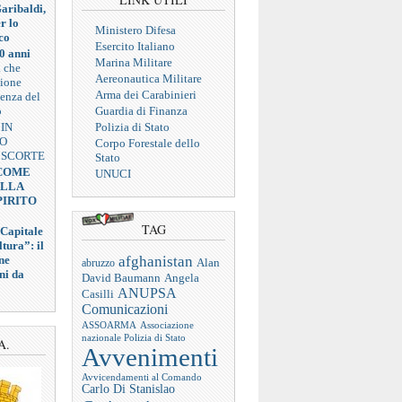
aribaldi,
r lo
Ministero Difesa
co
Esercito Italiano
0 anni
Marina Militare
a che
Aereonautica Militare
zione
Arma dei Carabinieri
ienza del
o
Guardia di Finanza
 IN
Polizia di Stato
VO
Corpo Forestale dello
 SCORTE
Stato
 COME
UNUCI
ELLA
PIRITO
TAG
 Capitale
tura”: il
afghanistan
ne
abruzzo
Alan
ni da
Angela
David Baumann
ANUPSA
Casilli
Comunicazioni
ASSOARMA
Associazione
nazionale Polizia di Stato
A.
Avvenimenti
Avvicendamenti al Comando
Carlo Di Stanislao