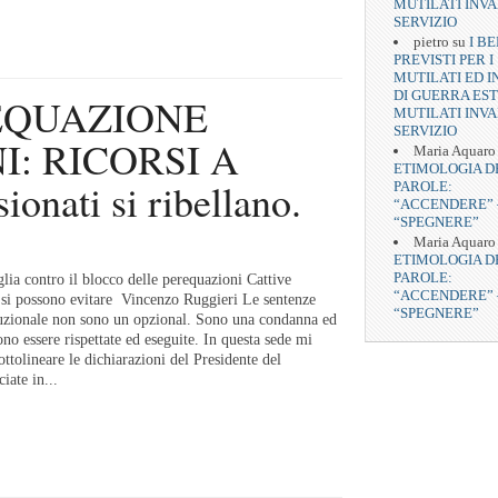
MUTILATI INVA
SERVIZIO
pietro
su
I BE
PREVISTI PER I
MUTILATI ED I
DI GUERRA EST
EQUAZIONE
MUTILATI INVA
SERVIZIO
I: RICORSI A
Maria Aquaro
ETIMOLOGIA D
nati si ribellano.
PAROLE:
“ACCENDERE” 
“SPEGNERE”
Maria Aquaro
ETIMOLOGIA D
PAROLE:
lia contro il blocco delle perequazioni Cattive
“ACCENDERE” 
si possono evitare Vincenzo Ruggieri Le sentenze
“SPEGNERE”
tuzionale non sono un opzional. Sono una condanna ed
ono essere rispettate ed eseguite. In questa sede mi
ottolineare le dichiarazioni del Presidente del
iate in...