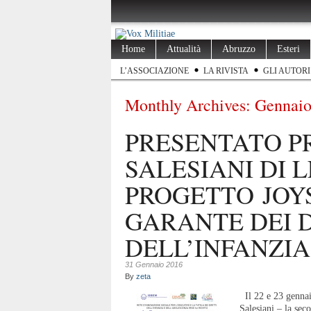
Home
Attualità
Abruzzo
Esteri
L’ASSOCIAZIONE
LA RIVISTA
GLI AUTORI
Monthly Archives:
Gennaio
PRESENTATO PR
SALESIANI DI L
PROGETTO JOY
GARANTE DEI D
DELL’INFANZIA
31 Gennaio 2016
By
zeta
Il 22 e 23 gennaio
Salesiani – la s