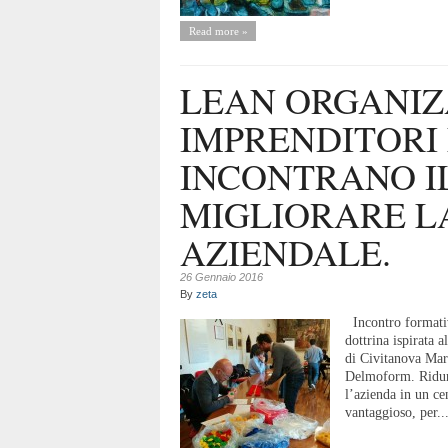
Read more »
LEAN ORGANIZ
IMPRENDITORI
INCONTRANO I
MIGLIORARE L
AZIENDALE.
26 Gennaio 2016
By
zeta
Incontro formativo
dottrina ispirata 
di Civitanova Mar
Delmoform. Ridurre
l’azienda in un ce
vantaggioso, per..