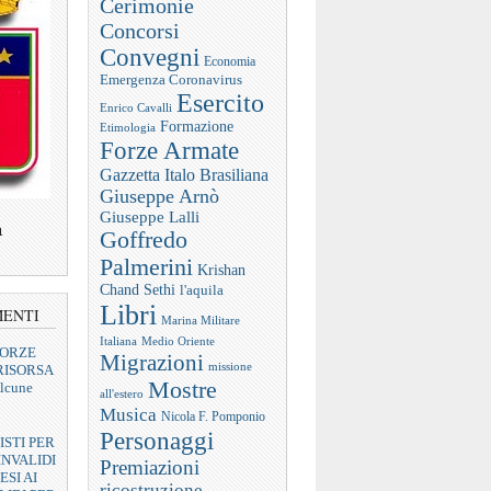
Cerimonie
Concorsi
Convegni
Economia
Emergenza Coronavirus
Esercito
Enrico Cavalli
Formazione
Etimologia
Forze Armate
Gazzetta Italo Brasiliana
Giuseppe Arnò
Giuseppe Lalli
a
Goffredo
Palmerini
Krishan
Chand Sethi
l'aquila
Libri
MENTI
Marina Militare
Italiana
Medio Oriente
FORZE
Migrazioni
missione
RISORSA
Mostre
lcune
all'estero
Musica
Nicola F. Pomponio
Personaggi
ISTI PER
INVALIDI
Premiazioni
ESI AI
ricostruzione