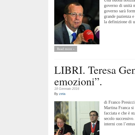
Una buona notizia
governo di unità 
governo sarà forma
grande pazienza e 
la definizione di 
Read more »
LIBRI. Teresa Gent
emozioni”.
18 Gennaio 2016
By
zeta
di Franco Presicc
Martina Franca si 
facciata e che è st
secolo successivo.
interni con l’entu