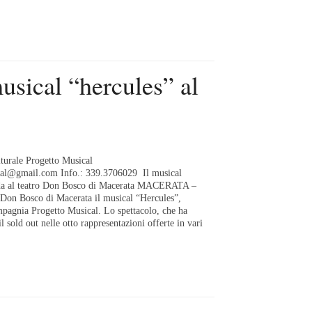
ical “hercules” al
urale Progetto Musical
cal@gmail.com Info.: 339.3706029 Il musical
da al teatro Don Bosco di Macerata MACERATA –
 Don Bosco di Macerata il musical “Hercules”,
mpagnia Progetto Musical. Lo spettacolo, che ha
l sold out nelle otto rappresentazioni offerte in vari