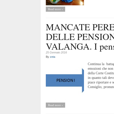
Read more »
MANCATE PER
DELLE PENSION
VALANGA. I pensio
25 Gennaio 2016
By
zeta
Continua la battag
emozioni che non 
della Corte Costi
in quanto tali dev
piace riportare e s
Consiglio, pronunc
Read more »