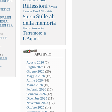
LIDI PER
Riflessioni
Rivista
NEFICI
Fiamme Oro ANPS
siria
Sulle ali
Storia
NVALIDI
ESI AI
della memoria
LIDI PER
Teatro
terremoto
Terremoto a
su
L'Aquila
ELLE
–
ARCHIVIO
su
ELLE
Agosto 2026
(5)
–
Luglio 2026
(12)
Giugno 2026
(20)
Maggio 2026
(16)
Aprile 2026
(14)
Marzo 2026
(19)
Febbraio 2026
(15)
Gennaio 2026
(12)
Dicembre 2025
(11)
Novembre 2025
(17)
Ottobre 2025
(14)
Settembre 2025
(15)