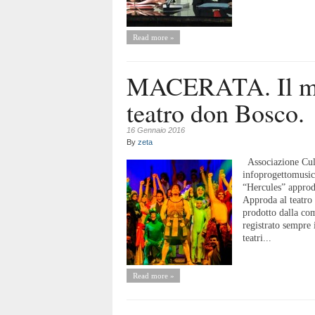
Read more »
MACERATA. Il mus
teatro don Bosco.
16 Gennaio 2016
By
zeta
Associazione Cult
infoprogettomusi
“Hercules” appro
Approda al teatro
prodotto dalla co
registrato sempre i
teatri...
Read more »