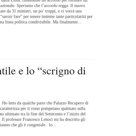
 dalla Libia, finalmente un accordo per formare un
nazionale. Speriamo che l’accordo regga. Il nuovo
to da 31 ministri, un po’ troppi, e ci vorrà una
“savoir fare” per tenere insieme tante particolarità per
una linea politica condivisibile. Ma finalmente...
ile e lo “scrigno di
i Ho letto da qualche parte che Palazzo Recupero di
caratterizza per il rosso pompeiano spalmato sulla
ato ultimato tra la fine del Settecento e l’inizio del
 Il professor Francesco Lenoci mi ha descritto gli
siasmo che gli è congeniale. Io...