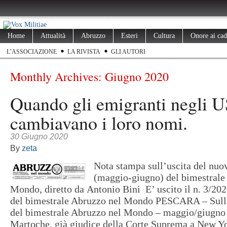
Home
Attualità
Abruzzo
Esteri
Cultura
Onore ai cad
L’ASSOCIAZIONE
LA RIVISTA
GLI AUTORI
Monthly Archives:
Giugno 2020
Quando gli emigranti negli 
cambiavano i loro nomi.
30 Giugno 2020
By
zeta
Nota stampa sull’uscita del nu
(maggio-giugno) del bimestrale
Mondo, diretto da Antonio Bini E’ uscito il n. 3/2
del bimestrale Abruzzo nel Mondo PESCARA – Sull
del bimestrale Abruzzo nel Mondo – maggio/giugno
Martoche, già giudice della Corte Suprema a New Yo