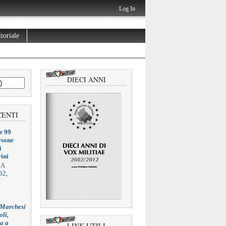
Log In
toriale
DIECI ANNI
CENTI
e 99
rsone
i
ini
ZA
32,
L
 Marchesi
oli,
ia a
LINK UTILI