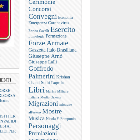
Cerimonie
Concorsi
Convegni
Economia
Emergenza Coronavirus
Esercito
Enrico Cavalli
Formazione
Etimologia
Forze Armate
Gazzetta Italo Brasiliana
a
Giuseppe Arnò
Giuseppe Lalli
Goffredo
Palmerini
Krishan
MENTI
Chand Sethi
l'aquila
Libri
FORZE
Marina Militare
RISORSA
Italiana
Medio Oriente
lcune
Migrazioni
missione
Mostre
all'estero
ISTI PER
Musica
Nicola F. Pomponio
INVALIDI
Personaggi
ESI AI
LIDI PER
Premiazioni
ricostruzione