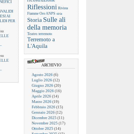
NEFICI
Riflessioni
Rivista
NVALIDI
Fiamme Oro ANPS
siria
ESI AI
Sulle ali
Storia
LIDI PER
della memoria
su
Teatro
terremoto
ELLE
Terremoto a
L'Aquila
–
su
ELLE
ARCHIVIO
–
Agosto 2026
(6)
Luglio 2026
(12)
Giugno 2026
(20)
Maggio 2026
(16)
Aprile 2026
(14)
Marzo 2026
(19)
Febbraio 2026
(15)
Gennaio 2026
(12)
Dicembre 2025
(11)
Novembre 2025
(17)
Ottobre 2025
(14)
Settembre 2025
(15)