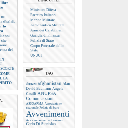
 libro
re
Ministero Difesa
Esercito Italiano
 IN
Marina Militare
aribaldi,
Aereonautica Militare
r lo
Arma dei Carabinieri
co
Guardia di Finanza
0 anni
a che
Polizia di Stato
zione
Corpo Forestale dello
ienza del
Stato
o
UNUCI
 IN
VO
 SCORTE
TAG
 COME
ELLA
afghanistan
PIRITO
abruzzo
Alan
Angela
David Baumann
ANUPSA
Casilli
Comunicazioni
A.
ASSOARMA
Associazione
nazionale Polizia di Stato
Avvenimenti
Avvicendamenti al Comando
Carlo Di Stanislao