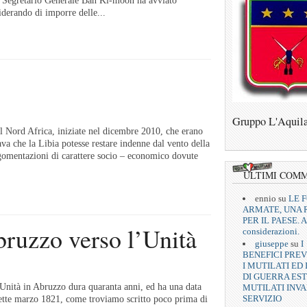
il Segretario Generale Ban Ki-moon ha avviato
iderando di imporre delle...
Gruppo L'Aquil
el Nord Africa, iniziate nel dicembre 2010, che erano
ava che la Libia potesse restare indenne dal vento della
argomentazioni di carattere socio – economico dovute
ULTIMI COM
ennio
su
LE 
ARMATE, UNA 
PER IL PAESE. A
bruzzo verso l’Unità
considerazioni.
giuseppe
su
I
BENEFICI PREV
I MUTILATI ED 
DI GUERRA EST
’Unità in Abruzzo dura quaranta anni, ed ha una data
MUTILATI INVA
SERVIZIO
sette marzo 1821, come troviamo scritto poco prima di