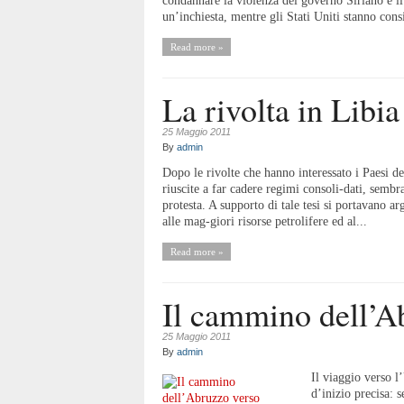
condannare la violenza del governo Siriano e 
un’inchiesta, mentre gli Stati Uniti stanno cons
Read more »
La rivolta in Libia
25 Maggio 2011
By
admin
Dopo le rivolte che hanno interessato i Paesi d
riuscite a far cadere regimi consoli-dati, sembr
protesta. A supporto di tale tesi si portavano 
alle mag-giori risorse petrolifere ed al...
Read more »
Il cammino dell’A
25 Maggio 2011
By
admin
Il viaggio verso l
d’inizio precisa: 