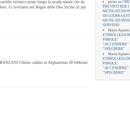
pietro
su
I BE
artello turistico posto lungo la strada statale che da
PREVISTI PER I
ieti. Ci troviamo nel Regno delle Due Sicilie (il più
MUTILATI ED I
DI GUERRA EST
MUTILATI INVA
SERVIZIO
Maria Aquaro
ETIMOLOGIA D
PAROLE:
“ACCENDERE” 
“SPEGNERE”
Maria Aquaro
ETIMOLOGIA D
RANZANI Ultimo caduto in Afghanistan 28 febbraio
PAROLE:
“ACCENDERE” 
“SPEGNERE”