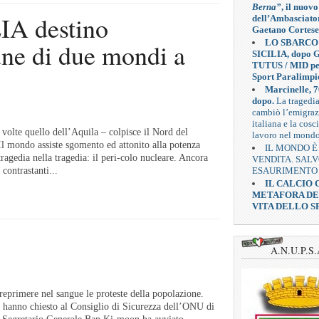
Berna”
, il nuovo
A destino
dell’Ambasciato
Gaetano Cortese
LO SBARCO
une di due mondi a
SICILIA, dopo G
TUTUS / MID pe
Sport Paralimpi
Marcinelle, 7
dopo.
La tragedi
cambiò l’emigra
italiana e la cosc
volte quello dell’Aquila – colpisce il Nord del
lavoro nel mond
Il mondo assiste sgomento ed attonito alla potenza
IL MONDO È
ragedia nella tragedia: il peri-colo nucleare. Ancora
VENDITA. SAL
ESAURIMENTO
 contrastanti...
IL CALCIO
METAFORA D
VITA DELLO S
A.N.U.P.S.
 reprimere nel sangue le proteste della popolazione.
 hanno chiesto al Consiglio di Sicurezza dell’ONU di