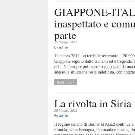
GIAPPONE-ITALI
inaspettato e com
parte
25 Maggio 2011
By
admin
11 marzo 2011: un terribile terremoto – 20.000 
Giappone seguito dallo tsunami ed è tregenda. 
della Natura per poi essere soggio-gato da una t
adesso la situazione resta indefinita, con notizie
Read more »
La rivolta in Siria
25 Maggio 2011
By
admin
Il regime siriano di Bashar el Assad continua a
Francia, Gran Bretagna, Germania e Portogallo