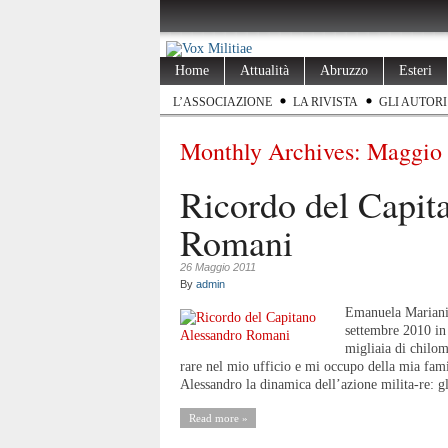
Home
Attualità
Abruzzo
Esteri
L’ASSOCIAZIONE
LA RIVISTA
GLI AUTORI
Monthly Archives:
Maggio
Ricordo del Capit
Romani
26 Maggio 2011
By
admin
Emanuela Mariani 
settembre 2010 in 
migliaia di chilom
rare nel mio ufficio e mi occupo della mia fam
Alessandro la dinamica dell’azione milita-re: gli
Read more »