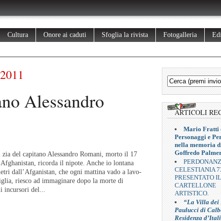
Cultura
Onore ai caduti
Sfoglia la rivista
Fotogalleria
Edi
 2011
ano Alessandro
ARTICOLI RE
Mario Fratti 
Personaggi e Pe
nella memoria d
Goffredo Palmer
zia del capitano Alessandro Romani, morto il 17
PERDONAN
Afghanistan, ricorda il nipote. Anche io lontana
CELESTIANIA 7
etri dall’Afganistan, che ogni mattina vado a lavo-
PRESENTATO I
iglia, riesco ad immaginare dopo la morte di
CARTELLONE
 incursori del...
ARTISTICO.
“La Villa dei
Paulucci di Calb
Residenza d’Ital