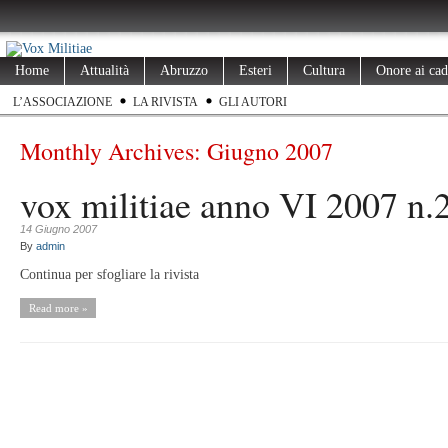
Home
Attualità
Abruzzo
Esteri
Cultura
Onore ai cad
L’ASSOCIAZIONE
LA RIVISTA
GLI AUTORI
Monthly Archives:
Giugno 2007
vox militiae anno VI 2007 n.
14 Giugno 2007
By
admin
Continua per sfogliare la rivista
Read more »