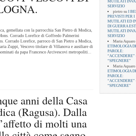
MUTILATI INVA
LOGNA.
SERVIZIO
pietro
su
I BE
PREVISTI PER I
MUTILATI ED I
DI GUERRA EST
ica, gemellata con la parrocchia San Pietro di Modica,
MUTILATI INVA
SERVIZIO
Mons. Corrado Lorefice di Goffredo Palmerini
Maria Aquaro
 Corrado Lorefice, parroco di San Pietro a Modica,
ETIMOLOGIA D
ia Zuppi, Vescovo titolare di Villanova e ausiliare di
PAROLE:
nominati da papa Francesco Arcivescovi metropoliti...
“ACCENDERE” 
“SPEGNERE”
Maria Aquaro
ETIMOLOGIA D
PAROLE:
“ACCENDERE” 
“SPEGNERE”
inque anni della Casa
dica (Ragusa). Dalla
’affetto di molti una
lla città come segno