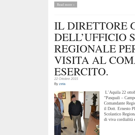
Read more »
IL DIRETTORE
DELL’UFFICIO 
REGIONALE PER
VISITA AL CO
ESERCITO.
22 Ottobre 2015
By
zeta
L’Aquila 22 ottob
“Pasquali – Camp
Comandante Region
il Dott. Ernesto 
Scolastico Regiona
di viva cordialità 