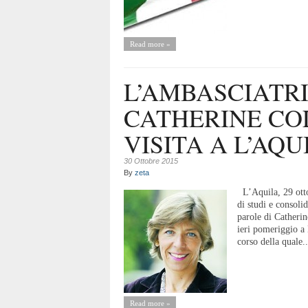
Read more »
L’AMBASCIATRI
CATHERINE COL
VISITA A L’AQU
30 Ottobre 2015
By
zeta
L’Aquila, 29 ottob
di studi e consoli
parole di Catherin
ieri pomeriggio a
corso della quale..
Read more »