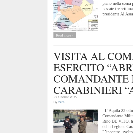
piano nella scena p
passate tre settim
presidente Al Assa
Read more »
VISITA AL CO
ESERCITO “AB
COMANDANTE 
CARABINIERI “
23 Ottobre 2015
By
zeta
L’Aquila 23 ottob
Comandante Milita
Rino DE VITO, ha 
della Legione Ca
L’incontro, svolto