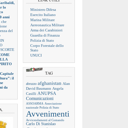
aribaldi,
r lo
Ministero Difesa
co
Esercito Italiano
0 anni
Marina Militare
a che
Aereonautica Militare
zione
Arma dei Carabinieri
ienza del
o
Guardia di Finanza
 IN
Polizia di Stato
VO
Corpo Forestale dello
 SCORTE
Stato
 COME
UNUCI
ELLA
PIRITO
TAG
 Capitale
tura”: il
afghanistan
ne
abruzzo
Alan
ni da
Angela
David Baumann
ANUPSA
Casilli
Comunicazioni
ASSOARMA
Associazione
nazionale Polizia di Stato
A.
Avvenimenti
Avvicendamenti al Comando
Carlo Di Stanislao