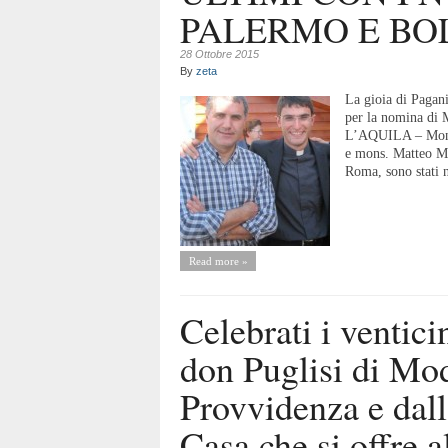
PALERMO E BO
28 Ottobre 2015
By
zeta
La gioia di Pagan
per la nomina di 
L’AQUILA – Mons.
e mons. Matteo Mar
Roma, sono stati 
Read more »
Celebrati i ventic
don Puglisi di Mo
Provvidenza e dall
Casa che si offre a