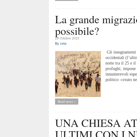
La grande migrazi
possibile?
29 Ottobre 2015
By
zeta
Gli insegnamenti d
occidentali (l’ult
notte tra il 25 e 
profughi, impone d
innumerevoli esper
politico -creato ne
Read more »
UNA CHIESA A
ULTIMI CON I 