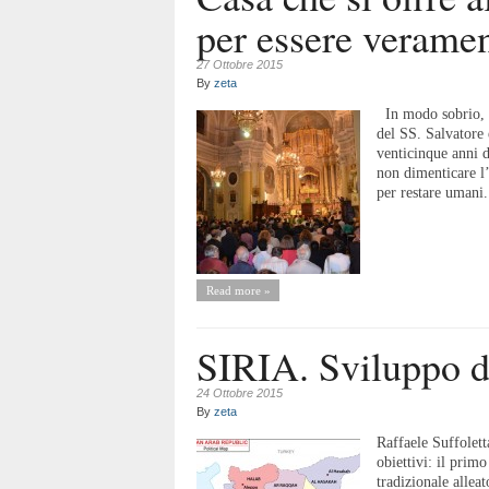
per essere veramen
27 Ottobre 2015
By
zeta
In modo sobrio, c
del SS. Salvatore 
venticinque anni 
non dimenticare l’
per restare umani.
Read more »
SIRIA. Sviluppo d
24 Ottobre 2015
By
zeta
Raffaele Suffolett
obiettivi: il prim
tradizionale allea