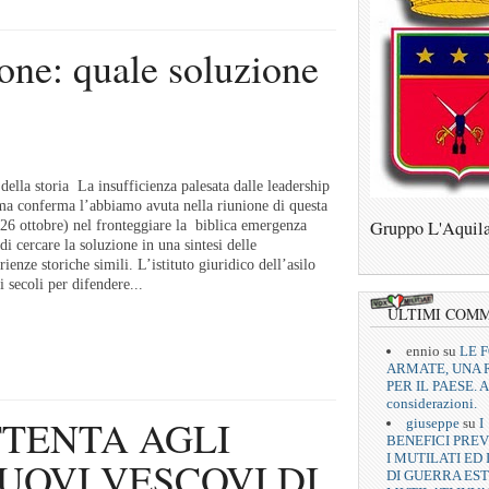
one: quale soluzione
ella storia La insufficienza palesata dalle leadership
ima conferma l’abbiamo avuta nella riunione di questa
Gruppo L'Aquil
il 26 ottobre) nel fronteggiare la biblica emergenza
i cercare la soluzione in una sintesi delle
ienze storiche simili. L’istituto giuridico dell’asilo
i secoli per difendere...
ULTIMI COM
ennio
su
LE 
ARMATE, UNA 
PER IL PAESE. A
considerazioni.
TTENTA AGLI
giuseppe
su
I
BENEFICI PREV
I MUTILATI ED 
NUOVI VESCOVI DI
DI GUERRA EST