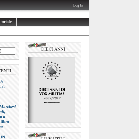
Log In
toriale
DIECI ANNI
CENTI
ZA
32,
L
 Marchesi
oli,
ia a
 libro
re
 IN
LINK UTILI