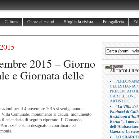
Cultura
Onore ai caduti
Sfoglia la rivista
Fotogalleria
Edi
 2015
embre 2015 – Giorno
le e Giornata delle
ARTICOLI RE
PERDONAN
CELESTIANIA 7
PRESENTATO I
CARTELLONE
ARTISTICO.
“La Villa dei
 per il 4 novembre 2015 si svolgeranno a
Paulucci di Calb
la Villa Comunale, monumento ai caduti, monumento
Residenza d’Ital
 il calendario di seguito riportato. Il Comando
Berna”
, il nuovo
“Abruzzo” è stato designato a coordinare ed
dell’Ambasciato
rimonia.
Gaetano Cortese
LO SBARCO