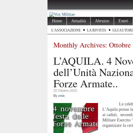
Home
Attualità
Abruzzo
Esteri
L’ASSOCIAZIONE
LA RIVISTA
GLI AUTORI
Monthly Archives:
Ottobre
L’AQUILA. 4 Nov
dell’Unità Naziona
Forze Armate..
31 Ottobre 2015
By
zeta
Le celebrazioni
L’Aquila presso 
ai caduti, secondo
Militare Esercito 
organizzare la ce