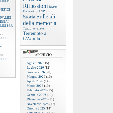
LIDI PER
Riflessioni
Rivista
NEFICI
Fiamme Oro ANPS
siria
Sulle ali
Storia
NVALIDI
ESI AI
della memoria
LIDI PER
Teatro
terremoto
Terremoto a
su
L'Aquila
ELLE
–
ARCHIVIO
su
ELLE
Agosto 2026
(5)
–
Luglio 2026
(12)
Giugno 2026
(20)
Maggio 2026
(16)
Aprile 2026
(14)
Marzo 2026
(19)
Febbraio 2026
(15)
Gennaio 2026
(12)
Dicembre 2025
(11)
Novembre 2025
(17)
Ottobre 2025
(14)
Settembre 2025
(15)