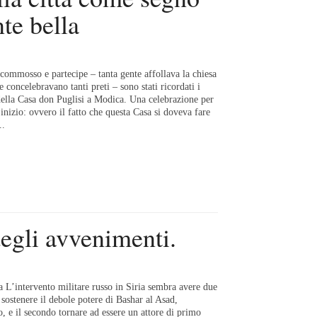
te bella
ommosso e partecipe – tanta gente affollava la chiesa
e concelebravano tanti preti – sono stati ricordati i
della Casa don Puglisi a Modica. Una celebrazione per
inizio: ovvero il fatto che questa Casa si doveva fare
..
egli avvenimenti.
a L’intervento militare russo in Siria sembra avere due
o sostenere il debole potere di Bashar al Asad,
to, e il secondo tornare ad essere un attore di primo