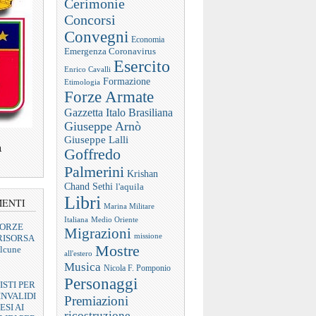
Cerimonie
Concorsi
Convegni
Economia
Emergenza Coronavirus
Esercito
Enrico Cavalli
Formazione
Etimologia
Forze Armate
Gazzetta Italo Brasiliana
Giuseppe Arnò
Giuseppe Lalli
a
Goffredo
Palmerini
Krishan
Chand Sethi
l'aquila
Libri
MENTI
Marina Militare
Italiana
Medio Oriente
FORZE
Migrazioni
missione
RISORSA
Mostre
lcune
all'estero
Musica
Nicola F. Pomponio
Personaggi
ISTI PER
INVALIDI
Premiazioni
ESI AI
ricostruzione