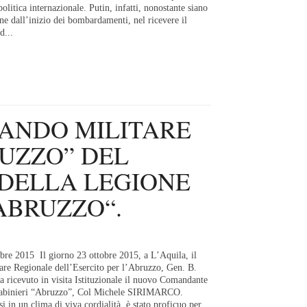
olitica internazionale. Putin, infatti, nonostante siano
ane dall’inizio dei bombardamenti, nel ricevere il
d...
MANDO MILITARE
RUZZO” DEL
DELLA LEGIONE
ABRUZZO“.
re 2015 Il giorno 23 ottobre 2015, a L’Aquila, il
re Regionale dell’Esercito per l’Abruzzo, Gen. B.
ricevuto in visita Istituzionale il nuovo Comandante
rabinieri “Abruzzo”, Col Michele SIRIMARCO.
si in un clima di viva cordialità, è stato proficuo per