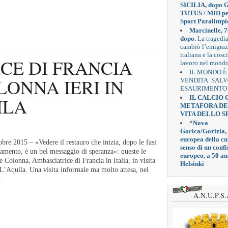
SICILIA, dopo G
TUTUS / MID pe
Sport Paralimpi
Marcinelle, 7
dopo.
La tragedi
cambiò l’emigra
italiana e la cosc
CE DI FRANCIA
lavoro nel mond
IL MONDO È
ONNA IERI IN
VENDITA. SAL
ESAURIMENTO
IL CALCIO
ILA
METAFORA D
VITA DELLO S
“Nova
Gorica/Gorizia,
europea della cul
re 2015 – «Vedere il restauro che inizia, dopo le fasi
senso di un confi
damento, è un bel messaggio di speranza»: queste le
europeo, a 50 an
e Colonna, Ambasciatrice di Francia in Italia, in visita
Helsinki
 L’Aquila. Una visita informale ma molto attesa, nel
.
A.N.U.P.S.