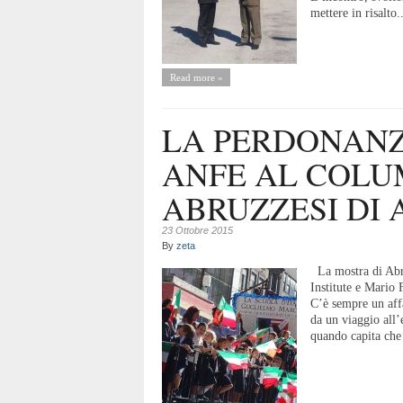
mettere in risalto..
Read more »
LA PERDONANZ
ANFE AL COLU
ABRUZZESI DI 
23 Ottobre 2015
By
zeta
La mostra di Abr
Institute e Mari
C’è sempre un aff
da un viaggio all’
quando capita che 