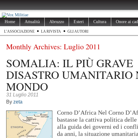
Home
Attualità
Abruzzo
Esteri
Cultura
Onore ai cad
L’ASSOCIAZIONE
LA RIVISTA
GLI AUTORI
Monthly Archives:
Luglio 2011
SOMALIA: IL PIÙ GRAVE
DISASTRO UMANITARIO 
MONDO
31 Luglio 2011
By
zeta
Corno D’Africa Nel Corno D’Af
bastasse la cattiva politica delle
alla guida dei governi ed i confli
da anni, la situazione umanitari