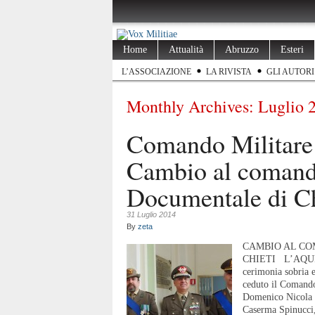
Home
Attualità
Abruzzo
Esteri
L’ASSOCIAZIONE
LA RIVISTA
GLI AUTORI
Monthly Archives:
Luglio 
Comando Militare 
Cambio al comand
Documentale di Ch
31 Luglio 2014
By
zeta
CAMBIO AL C
CHIETI L’AQUILA
cerimonia sobria 
ceduto il Comand
Domenico Nicola 
Caserma Spinucci,