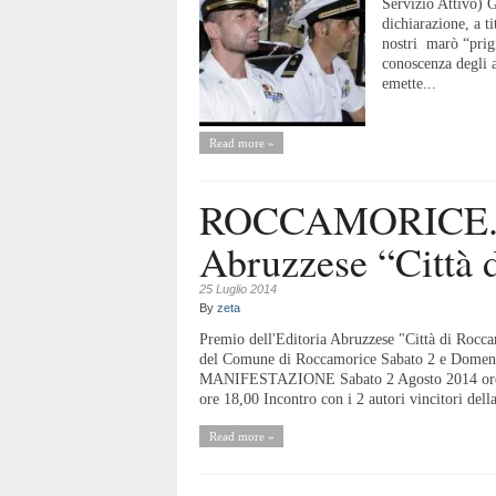
Servizio Attivo) 
dichiarazione, a t
nostri marò “prig
conoscenza degli 
emette...
Read more »
ROCCAMORICE. Pr
Abruzzese “Città 
25 Luglio 2014
By
zeta
Premio dell'Editoria Abruzzese "Città di Rocca
del Comune di Roccamorice Sabato 2 e Do
MANIFESTAZIONE Sabato 2 Agosto 2014 ore 17,
ore 18,00 Incontro con i 2 autori vincitori dell
Read more »