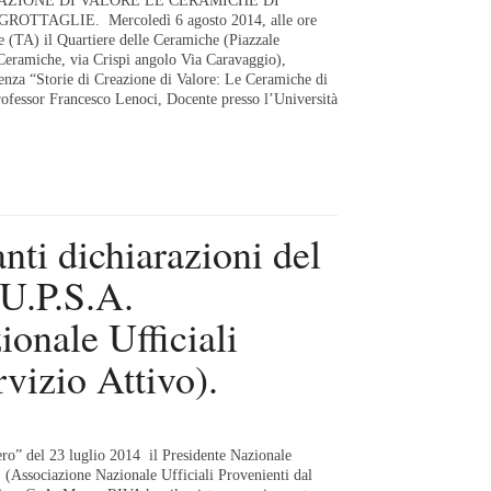
EAZIONE DI VALORE LE CERAMICHE DI
TTAGLIE. Mercoledì 6 agosto 2014, alle ore
e (TA) il Quartiere delle Ceramiche (Piazzale
eramiche, via Crispi angolo Via Caravaggio),
renza “Storie di Creazione di Valore: Le Ceramiche di
rofessor Francesco Lenoci, Docente presso l’Università
ti dichiarazioni del
.U.P.S.A.
onale Ufficiali
rvizio Attivo).
ero” del 23 luglio 2014 il Presidente Nazionale
 (Associazione Nazionale Ufficiali Provenienti dal