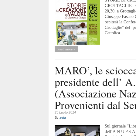
STORIE DI CR
GROTTAGLIE GRO
20,30, a Grottagli
Giuseppe Fasano C
ospiterà la Confe
Grottaglie” del p
Cattolica...
Read more »
MARO’, le scioccan
presidente dell’ A
(Associazione Nazi
Provenienti dal Se
25 Luglio 2014
By
zeta
Sul giornale “Lib
dell’A.N.U.P.S.A.