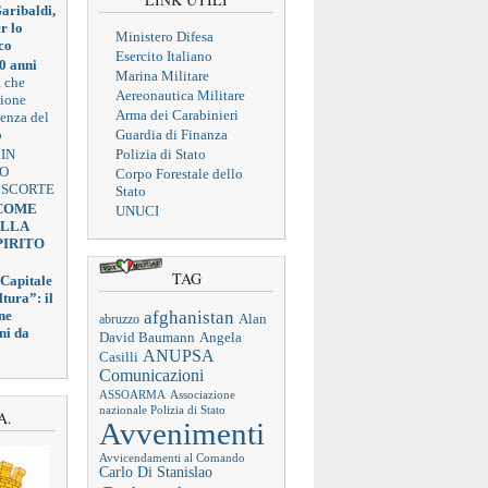
aribaldi,
r lo
Ministero Difesa
co
Esercito Italiano
0 anni
Marina Militare
a che
Aereonautica Militare
zione
Arma dei Carabinieri
ienza del
o
Guardia di Finanza
 IN
Polizia di Stato
VO
Corpo Forestale dello
 SCORTE
Stato
 COME
UNUCI
ELLA
PIRITO
TAG
 Capitale
tura”: il
afghanistan
ne
abruzzo
Alan
ni da
Angela
David Baumann
ANUPSA
Casilli
Comunicazioni
ASSOARMA
Associazione
nazionale Polizia di Stato
A.
Avvenimenti
Avvicendamenti al Comando
Carlo Di Stanislao