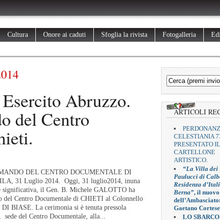
Cultura
Onore ai caduti
Sfoglia la rivista
Fotogalleria
Edi
2014
Esercito Abruzzo.
o del Centro
ARTICOLI RE
PERDONAN
ieti.
CELESTIANIA 7
PRESENTATO I
CARTELLONE
ARTISTICO.
“La Villa dei
OMANDO DEL CENTRO DOCUMENTALE DI
Paulucci di Calb
, 31 Luglio 2014. Oggi, 31 luglio2014, inuna
Residenza d’Ital
e significativa, il Gen. B. Michele GALOTTO ha
Berna”
, il nuovo
o del Centro Documentale di CHIETI al Colonnello
dell’Ambasciato
DI BIASE. La cerimonia si è tenuta pressola
Gaetano Cortese
 sede del Centro Documentale, alla...
LO SBARCO