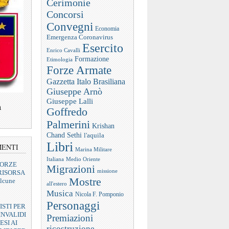
Cerimonie
Concorsi
Convegni
Economia
Emergenza Coronavirus
Esercito
Enrico Cavalli
Formazione
Etimologia
Forze Armate
Gazzetta Italo Brasiliana
Giuseppe Arnò
Giuseppe Lalli
a
Goffredo
Palmerini
Krishan
Chand Sethi
l'aquila
Libri
MENTI
Marina Militare
Italiana
Medio Oriente
FORZE
Migrazioni
missione
RISORSA
Mostre
lcune
all'estero
Musica
Nicola F. Pomponio
Personaggi
ISTI PER
INVALIDI
Premiazioni
ESI AI
ricostruzione