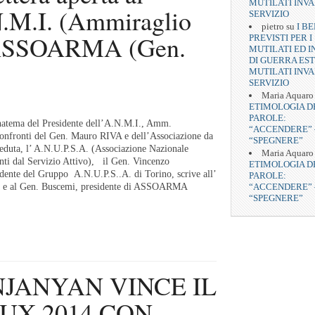
MUTILATI INVA
.N.M.I. (Ammiraglio
SERVIZIO
pietro
su
I BE
i ASSOARMA (Gen.
PREVISTI PER I
MUTILATI ED I
DI GUERRA EST
MUTILATI INVA
SERVIZIO
Maria Aquaro
ETIMOLOGIA D
PAROLE:
natema del Presidente dell’A.N.M.I., Amm.
“ACCENDERE” 
confronti del Gen. Mauro RIVA e dell’Associazione da
“SPEGNERE”
ieduta, l’ A.N.U.P.S.A. (Associazione Nazionale
Maria Aquaro
enti dal Servizio Attivo), il Gen. Vincenzo
ETIMOLOGIA D
nte del Gruppo A.N.U.P.S..A. di Torino, scrive all’
PAROLE:
“ACCENDERE” 
 e al Gen. Buscemi, presidente di ASSOARMA
“SPEGNERE”
.
JANYAN VINCE IL
UX 2014 CON