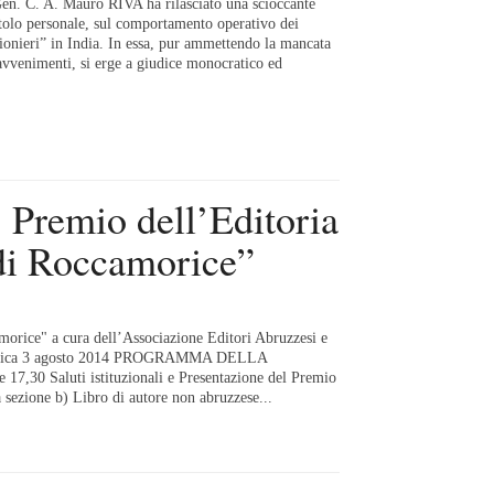
Gen. C. A. Mauro RIVA ha rilasciato una scioccante
itolo personale, sul comportamento operativo dei
ionieri” in India. In essa, pur ammettendo la mancata
avvenimenti, si erge a giudice monocratico ed
emio dell’Editoria
di Roccamorice”
morice" a cura dell’Associazione Editori Abruzzesi e
menica 3 agosto 2014 PROGRAMMA DELLA
30 Saluti istituzionali e Presentazione del Premio
a sezione b) Libro di autore non abruzzese...