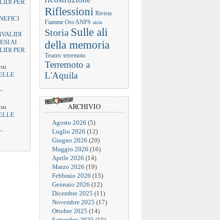
LIDI PER
Riflessioni
Rivista
NEFICI
Fiamme Oro ANPS
siria
Sulle ali
Storia
NVALIDI
ESI AI
della memoria
LIDI PER
Teatro
terremoto
Terremoto a
su
L'Aquila
ELLE
–
ARCHIVIO
su
ELLE
Agosto 2026
(5)
–
Luglio 2026
(12)
Giugno 2026
(20)
Maggio 2026
(16)
Aprile 2026
(14)
Marzo 2026
(19)
Febbraio 2026
(15)
Gennaio 2026
(12)
Dicembre 2025
(11)
Novembre 2025
(17)
Ottobre 2025
(14)
Settembre 2025
(15)