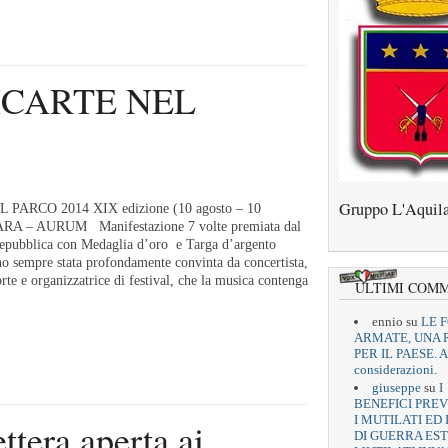
ICARTE NEL
Gruppo L'Aquil
PARCO 2014 XIX edizione (10 agosto – 10
ARA – AURUM Manifestazione 7 volte premiata dal
Repubblica con Medaglia d’oro e Targa d’argento
sempre stata profondamente convinta da concertista,
rte e organizzatrice di festival, che la musica contenga
ULTIMI COM
ennio
su
LE 
ARMATE, UNA 
PER IL PAESE. A
considerazioni.
giuseppe
su
I
BENEFICI PREV
I MUTILATI ED 
era aperta ai
DI GUERRA EST