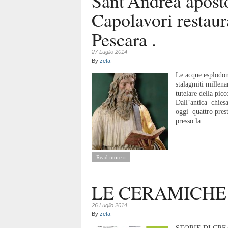
Sant’Andrea aposto
Capolavori restaur
Pescara .
27 Luglio 2014
By
zeta
Le acque esplodono
stalagmiti millena
tutelare della pic
Dall’antica chiesa
oggi quattro pres
presso la...
Read more »
LE CERAMICHE
26 Luglio 2014
By
zeta