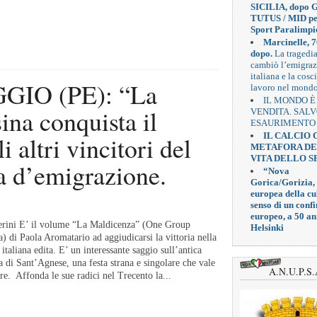
SICILIA, dopo G
TUTUS / MID pe
Sport Paralimpi
Marcinelle, 7
dopo.
La tragedi
cambiò l’emigra
italiana e la cosc
GIO (PE): “La
lavoro nel mond
IL MONDO È
na conquista il
VENDITA. SAL
ESAURIMENTO
IL CALCIO
 altri vincitori del
METAFORA D
VITA DELLO S
a d’emigrazione.
“Nova
Gorica/Gorizia,
europea della cul
senso di un confi
europeo, a 50 an
erini E’ il volume “La Maldicenza” (One Group
Helsinki
) di Paola Aromatario ad aggiudicarsi la vittoria nella
italiana edita. E’ un interessante saggio sull’antica
a di Sant’Agnese, una festa strana e singolare che vale
A.N.U.P.S.
re. Affonda le sue radici nel Trecento la...