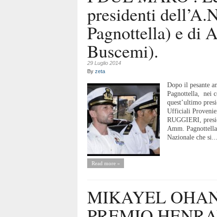
presidenti dell’A
Pagnottella) e d
Buscemi).
29 Luglio 2014
By
zeta
Dopo il pesante a
Pagnottella, nei 
quest’ultimo pres
Ufficiali Proveni
RUGGIERI, preside
Amm. Pagnottella
Nazionale che si..
Read more »
MIKAYEL OHAN
PREMIO HENRA