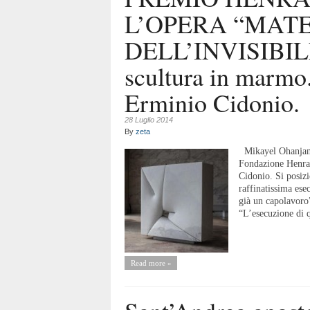
L’OPERA “MATE
DELL’INVISIBILE”
scultura in marmo
Erminio Cidonio.
28 Luglio 2014
By
zeta
Mikayel Ohanjany
Fondazione Henra
Cidonio. Si posizi
raffinatissima ese
già un capolavoro”
“L’esecuzione di q
Read more »