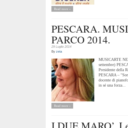
Read more »
PESCARA. MUS
PARCO 2014.
29 Luglio 2014
By
zeta
MUSICARTE NEL 
settembre) PESC
Presidente della 
PESCARA – “Sono 
docente di pianofo
in sé una forza...
Read more »
I DUE MARO’. Lett