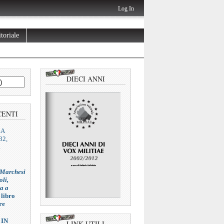
Log In
toriale
DIECI ANNI
CENTI
ZA
32,
L
 Marchesi
oli,
ia a
 libro
re
 IN
LINK UTILI