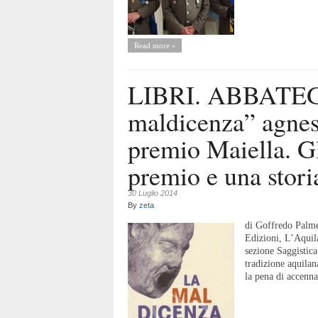
Read more »
LIBRI. ABBATEG
maldicenza” agnesi
premio Maiella. Gli
premio e una stori
30 Luglio 2014
By
zeta
di Goffredo Palm
Edizioni, L’Aquila
sezione Saggistica 
tradizione aquilan
la pena di accenna