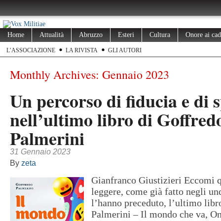
Home
Attualità
Abruzzo
Esteri
Cultura
Onore ai cad
L’ASSOCIAZIONE
LA RIVISTA
GLI AUTORI
Monthly Archives:
Gennaio 2023
Un percorso di fiducia e di 
nell’ultimo libro di Goffred
Palmerini
31 Gennaio 2023
By
zeta
Gianfranco Giustizieri Eccomi q
leggere, come già fatto negli und
l’hanno preceduto, l’ultimo libr
Palmerini – Il mondo che va, On