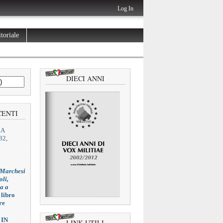
Log In
toriale
DIECI ANNI
CENTI
ZA
32,
L
 Marchesi
oli,
ia a
 libro
re
 IN
LINK UTILI