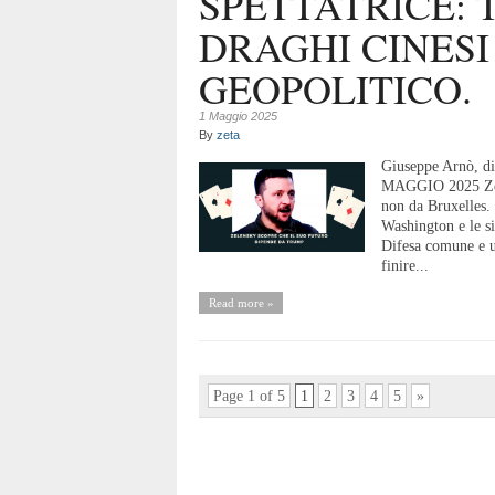
SPETTATRICE: 
DRAGHI CINESI
GEOPOLITICO.
1 Maggio 2025
By
zeta
Giuseppe Arnò, d
MAGGIO 2025 Zele
non da Bruxelles. 
Washington e le si
Difesa comune e u
finire...
Read more »
Page 1 of 5
1
2
3
4
5
»