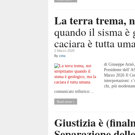
La terra trema, n
quando il sisma è 
caciara è tutta um
2 Marzo 2026
By
zeta
di Giuseppe Arnò, 
Presidente dell’AS
Marzo 2026 Il Cent
interpretazioni: c
chi, più modestame
comunicato tellurico:...
Read more »
Giustizia è (final
Separazione delle 