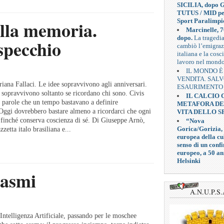
SICILIA, dopo G
TUTUS / MID pe
ella memoria.
Sport Paralimpi
Marcinelle, 7
dopo.
La tragedi
specchio
cambiò l’emigra
italiana e la cosc
lavoro nel mond
IL MONDO È
VENDITA. SAL
iana Fallaci. Le idee sopravvivono agli anniversari.
ESAURIMENTO
, sopravvivono soltanto se ricordano chi sono. Civis
IL CALCIO
arole che un tempo bastavano a definire
METAFORA D
Oggi dovrebbero bastare almeno a ricordarci che ogni
VITA DELLO S
 finché conserva coscienza di sé. Di Giuseppe Arnò,
“Nova
Gorica/Gorizia,
zetta italo brasiliana e...
europea della cul
senso di un confi
europeo, a 50 an
Helsinki
tasmi
A.N.U.P.S.
ntelligenza Artificiale, passando per le moschee