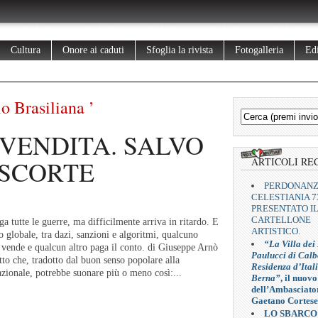
Cultura
Onore ai caduti
Sfoglia la rivista
Fotogalleria
Edi
o Brasiliana ’
 VENDITA. SALVO
SCORTE
ARTICOLI RE
PERDONAN
CELESTIANIA 7
PRESENTATO I
CARTELLONE
ga tutte le guerre, ma difficilmente arriva in ritardo. E
ARTISTICO.
 globale, tra dazi, sanzioni e algoritmi, qualcuno
“La Villa dei
vende e qualcun altro paga il conto. di Giuseppe Arnò
Paulucci di Calb
to che, tradotto dal buon senso popolare alla
Residenza d’Ital
zionale, potrebbe suonare più o meno così:...
Berna”
, il nuovo
dell’Ambasciato
Gaetano Cortese
LO SBARCO