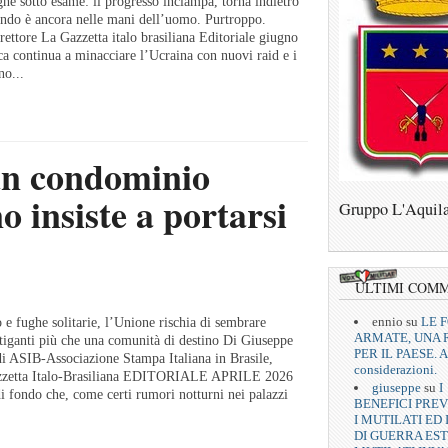
oghe sotto esame: il progresso inciampa, torna indietro
ondo è ancora nelle mani dell’uomo. Purtroppo.
ettore La Gazzetta italo brasiliana Editoriale giugno
 continua a minacciare l’Ucraina con nuovi raid e i
no...
un condominio
o insiste a portarsi
Gruppo L'Aquil
)
ULTIMI COM
ennio
su
LE 
o e fughe solitarie, l’Unione rischia di sembrare
ARMATE, UNA 
itiganti più che una comunità di destino Di Giuseppe
PER IL PAESE. A
di ASIB-Associazione Stampa Italiana in Brasile,
considerazioni.
Gazzetta Italo-Brasiliana EDITORIALE APRILE 2026
giuseppe
su
I
i fondo che, come certi rumori notturni nei palazzi
BENEFICI PREV
I MUTILATI ED 
DI GUERRA EST