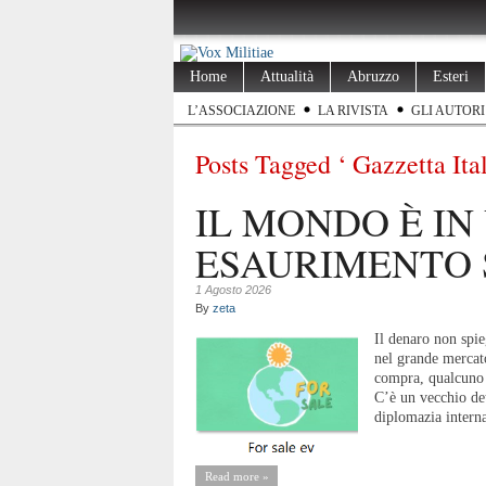
Home
Attualità
Abruzzo
Esteri
L’ASSOCIAZIONE
LA RIVISTA
GLI AUTORI
Posts Tagged ‘ Gazzetta Ital
IL MONDO È IN
ESAURIMENTO 
1 Agosto 2026
By
zeta
Il denaro non spie
nel grande mercato
compra, qualcuno 
C’è un vecchio det
diplomazia interna
Read more »