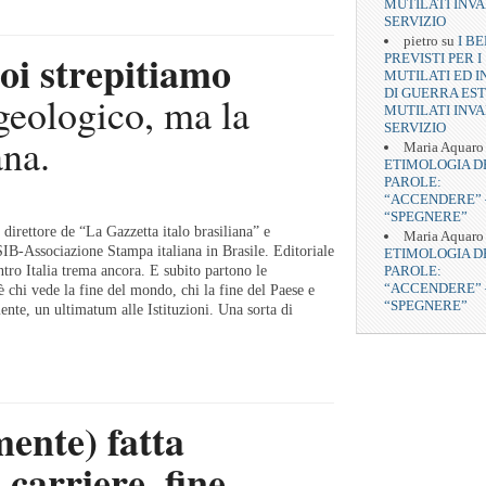
MUTILATI INVA
SERVIZIO
pietro
su
I BE
oi strepitiamo
PREVISTI PER I
MUTILATI ED I
DI GUERRA EST
geologico, ma la
MUTILATI INVA
SERVIZIO
ana.
Maria Aquaro
ETIMOLOGIA D
PAROLE:
“ACCENDERE” 
“SPEGNERE”
direttore de “La Gazzetta italo brasiliana” e
Maria Aquaro
IB-Associazione Stampa italiana in Brasile. Editoriale
ETIMOLOGIA D
ro Italia trema ancora. E subito partono le
PAROLE:
“ACCENDERE” 
’è chi vede la fine del mondo, chi la fine del Paese e
“SPEGNERE”
nte, un ultimatum alle Istituzioni. Una sorta di
mente) fatta
carriere, fine