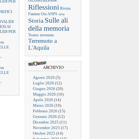
LIDI PER
Riflessioni
Rivista
NEFICI
Fiamme Oro ANPS
siria
Sulle ali
Storia
NVALIDI
ESI AI
della memoria
LIDI PER
Teatro
terremoto
Terremoto a
su
L'Aquila
ELLE
–
ARCHIVIO
su
ELLE
Agosto 2026
(5)
–
Luglio 2026
(12)
Giugno 2026
(20)
Maggio 2026
(16)
Aprile 2026
(14)
Marzo 2026
(19)
Febbraio 2026
(15)
Gennaio 2026
(12)
Dicembre 2025
(11)
Novembre 2025
(17)
Ottobre 2025
(14)
Settembre 2025
(15)