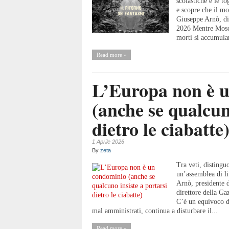
scolastiche e le t
e scopre che il m
Giuseppe Arnò, dir
2026 Mentre Mosca
morti si accumula
Read more »
L’Europa non è 
(anche se qualcun
dietro le ciabatte
1 Aprile 2026
By
zeta
Tra veti, distingu
un’assemblea di l
Arnò, presidente 
direttore della 
C’è un equivoco d
mal amministrati, continua a disturbare il...
Read more »