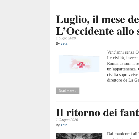
Luglio, il mese d
L’Occidente allo 
1 Luglio 2026
By
zeta
Vent’anni senza Or
Le civiltà, invece
Romanus sum.Tre p
un’appartenenza. 
civiltà sopravvive
direttore de La Gaz
Read more »
Il ritorno dei fan
1 Giugno 2026
By
zeta
Dai manicomi all’I