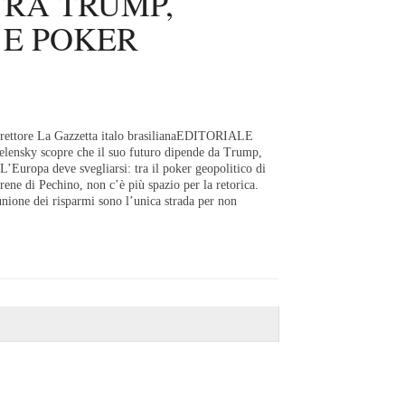
TRA TRUMP,
 E POKER
irettore La Gazzetta italo brasilianaEDITORIALE
nsky scopre che il suo futuro dipende da Trump,
L’Europa deve svegliarsi: tra il poker geopolitico di
rene di Pechino, non c’è più spazio per la retorica.
nione dei risparmi sono l’unica strada per non