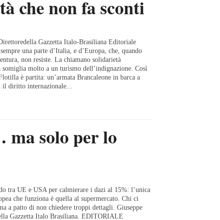
tà che non fa sconti
rettoredella Gazzetta Italo-Brasiliana Editoriale
sempre una parte d’Italia, e d’Europa, che, quando
entura, non resiste. La chiamano solidarietà
a somiglia molto a un turismo dell’indignazione. Così
otilla è partita: un’armata Brancaleone in barca a
il diritto internazionale...
… ma solo per lo
do tra UE e USA per calmierare i dazi al 15%: l’unica
ropea che funziona è quella al supermercato. Chi ci
a a patto di non chiedere troppi dettagli. Giuseppe
ella Gazzetta Italo Brasiliana. EDITORIALE