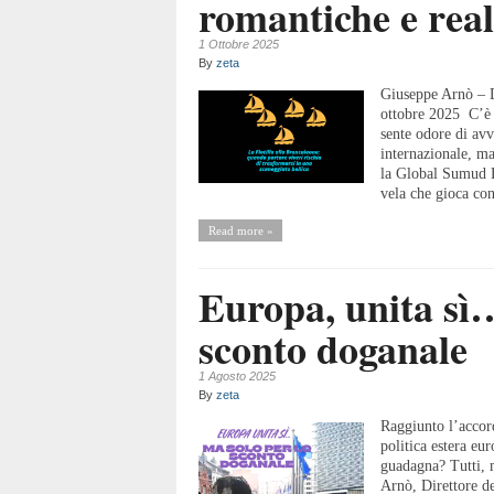
romantiche e real
1 Ottobre 2025
By
zeta
Giuseppe Arnò – Di
ottobre 2025 C’è 
sente odore di avv
internazionale, m
la Global Sumud Fl
vela che gioca con 
Read more »
Europa, unita sì
sconto doganale
1 Agosto 2025
By
zeta
Raggiunto l’accor
politica estera eu
guadagna? Tutti, m
Arnò, Direttore d