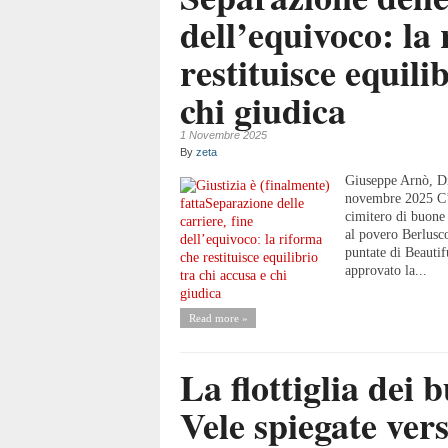
dell’equivoco: la
restituisce equili
chi giudica
1 Novembre 2025
By
zeta
Giuseppe Arnò, Dir
novembre 2025 C’è
cimitero di buone 
al povero Berlusco
puntate di Beautif
approvato la...
Read more »
La flottiglia dei 
Vele spiegate vers