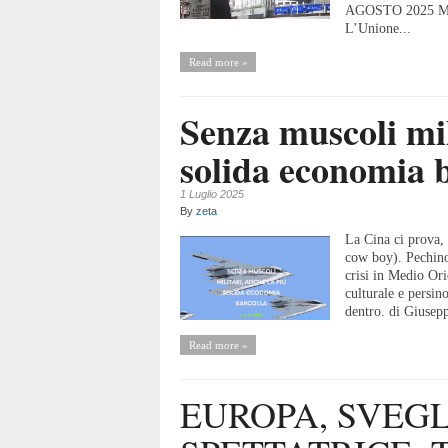
AGOSTO 2025 Ma q
L’Unione...
Read more »
Senza muscoli mil
solida economia 
1 Luglio 2025
By
zeta
La Cina ci prova, 
cow boy). Pechino
crisi in Medio Ori
culturale e persin
dentro. di Giusepp
Read more »
EUROPA, SVEGL