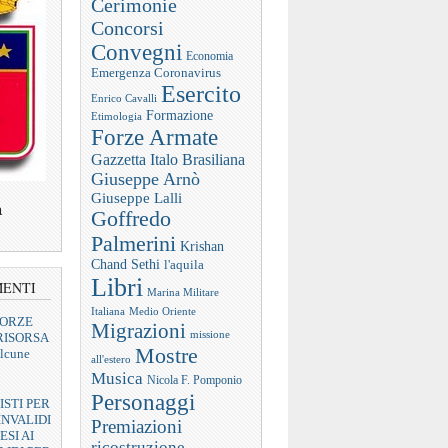
Cerimonie
Concorsi
Convegni
Economia
Emergenza Coronavirus
Esercito
Enrico Cavalli
Formazione
Etimologia
Forze Armate
Gazzetta Italo Brasiliana
Giuseppe Arnò
Giuseppe Lalli
a
Goffredo
Palmerini
Krishan
Chand Sethi
l'aquila
Libri
MENTI
Marina Militare
Italiana
Medio Oriente
FORZE
Migrazioni
missione
RISORSA
Mostre
lcune
all'estero
Musica
Nicola F. Pomponio
Personaggi
ISTI PER
INVALIDI
Premiazioni
ESI AI
ricostruzione