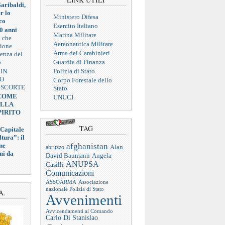
aribaldi,
r lo
Ministero Difesa
co
Esercito Italiano
0 anni
Marina Militare
a che
Aereonautica Militare
zione
Arma dei Carabinieri
ienza del
o
Guardia di Finanza
 IN
Polizia di Stato
VO
Corpo Forestale dello
 SCORTE
Stato
 COME
UNUCI
ELLA
PIRITO
TAG
 Capitale
tura”: il
afghanistan
ne
abruzzo
Alan
ni da
Angela
David Baumann
ANUPSA
Casilli
Comunicazioni
ASSOARMA
Associazione
nazionale Polizia di Stato
A.
Avvenimenti
Avvicendamenti al Comando
Carlo Di Stanislao