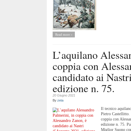
Read more »
L’aquilano Alessan
coppia con Alessa
candidato ai Nastr
edizione n. 75.
20 Giugno 2021
By
zeta
Il tecnico aquilan
Pietro Castellitt
coppia con Alessa
edizione n. 75. Pa
Miglior Suono con 