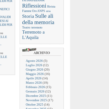
LIDI PER
Riflessioni
Rivista
NEFICI
Fiamme Oro ANPS
siria
Sulle ali
Storia
NVALIDI
ESI AI
della memoria
LIDI PER
Teatro
terremoto
Terremoto a
su
L'Aquila
ELLE
–
ARCHIVIO
su
ELLE
Agosto 2026
(5)
–
Luglio 2026
(12)
Giugno 2026
(20)
Maggio 2026
(16)
Aprile 2026
(14)
Marzo 2026
(19)
Febbraio 2026
(15)
Gennaio 2026
(12)
Dicembre 2025
(11)
Novembre 2025
(17)
Ottobre 2025
(14)
Settembre 2025
(15)