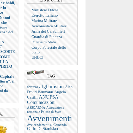
aribaldi,
r lo
Ministero Difesa
co
Esercito Italiano
0 anni
Marina Militare
a che
Aereonautica Militare
zione
Arma dei Carabinieri
ienza del
o
Guardia di Finanza
 IN
Polizia di Stato
VO
Corpo Forestale dello
 SCORTE
Stato
 COME
UNUCI
ELLA
PIRITO
TAG
 Capitale
tura”: il
afghanistan
ne
abruzzo
Alan
ni da
Angela
David Baumann
ANUPSA
Casilli
Comunicazioni
ASSOARMA
Associazione
nazionale Polizia di Stato
A.
Avvenimenti
Avvicendamenti al Comando
Carlo Di Stanislao