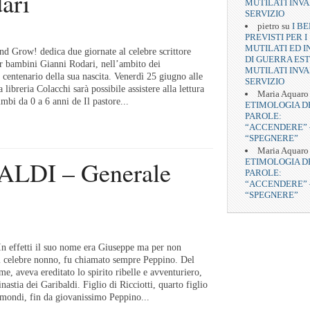
ari
MUTILATI INVA
SERVIZIO
pietro
su
I BE
PREVISTI PER I
MUTILATI ED I
nd Grow! dedica due giornate al celebre scrittore
DI GUERRA EST
per bambini Gianni Rodari, nell’ambito dei
MUTILATI INVA
 centenario della sua nascita. Venerdì 25 giugno alle
SERVIZIO
 libreria Colacchi sarà possibile assistere alla lettura
Maria Aquaro
imbi da 0 a 6 anni de Il pastore...
ETIMOLOGIA D
PAROLE:
“ACCENDERE” 
“SPEGNERE”
Maria Aquaro
LDI – Generale
ETIMOLOGIA D
PAROLE:
“ACCENDERE” 
“SPEGNERE”
In effetti il suo nome era Giuseppe ma per non
l celebre nonno, fu chiamato sempre Peppino. Del
me, aveva ereditato lo spirito ribelle e avventuriero,
dinastia dei Garibaldi. Figlio di Ricciotti, quarto figlio
 mondi, fin da giovanissimo Peppino...