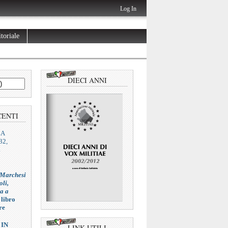
Log In
toriale
DIECI ANNI
CENTI
ZA
32,
L
 Marchesi
oli,
ia a
 libro
re
 IN
LINK UTILI