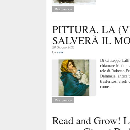
Read more »
PITTURA. LA (
SALVERÀ IL M
26 Giugno 2021
By
zeta
Di Giuseppe Lall
chiamare Madonna
tele di Roberto Fe
Dalmazia, antica te
trasferitosi a soli
come...
Read more »
Read and Grow! Le