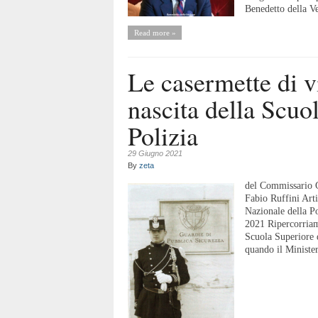
Benedetto della Ve
Read more »
Le casermette di v
nascita della Scuo
Polizia
29 Giugno 2021
By
zeta
del Commissario G
Fabio Ruffini Arti
Nazionale della P
2021 Ripercorriamo
Scuola Superiore d
quando il Minister