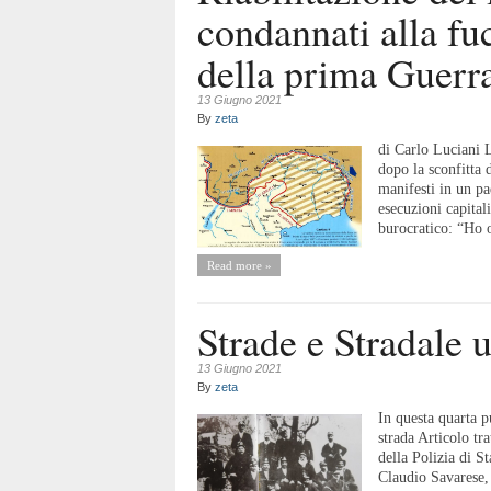
condannati alla fu
della prima Guerr
13 Giugno 2021
By
zeta
di Carlo Luciani L
dopo la sconfitta 
manifesti in un pa
esecuzioni capitali
burocratico: “Ho o
Read more »
Strade e Stradale 
13 Giugno 2021
By
zeta
In questa quarta p
strada Articolo tr
della Polizia di 
Claudio Savarese,