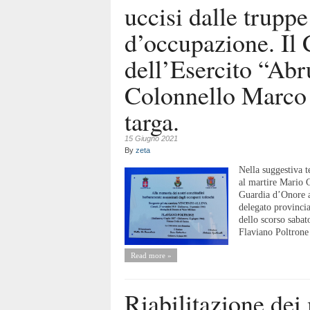
uccisi dalle trupp
d’occupazione. Il
dell’Esercito “Ab
Colonnello Marco I
targa.
15 Giugno 2021
By
zeta
Nella suggestiva t
al martire Mario C
Guardia d’Onore a
delegato provincia
dello scorso sabat
Flaviano Poltrone
Read more »
Riabilitazione dei m