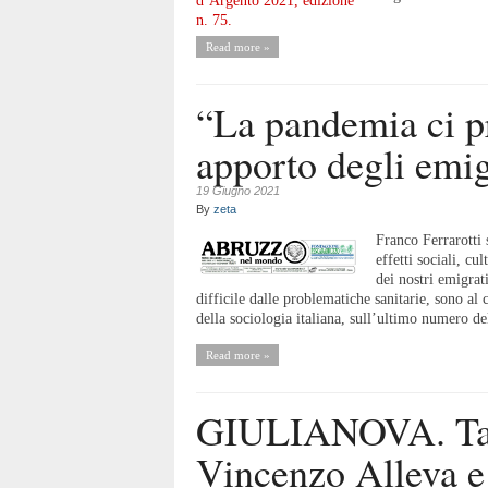
Read more »
“La pandemia ci pr
apporto degli emig
19 Giugno 2021
By
zeta
Franco Ferrarotti
effetti sociali, c
dei nostri emigrati
difficile dalle problematiche sanitarie, sono al 
della sociologia italiana, sull’ultimo numero d
Read more »
GIULIANOVA. Tar
Vincenzo Alleva e