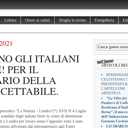
Cultura
Onore ai caduti
Sfoglia la rivista
Fotogalleria
Edi
2021
NO GLI ITALIANI
! PER IL
ARTICOLI RE
PERDONAN
RIO DELLA
CELESTIANIA 7
PRESENTATO I
CETTABILE.
CARTELLONE
ARTISTICO.
“La Villa dei
Paulucci di Calb
Residenza d’Ital
a periodico “La Notizia – Londra”(*) XVII N 4 Luglio
Berna”
, il nuovo
candalo degli italiani finiti in centri di detenzione
dell’Ambasciato
Gaetano Cortese
ti a Londra per lavoro senza l’apposito visto è stato
LO SBARCO
inoso affrontato dal sottosegretario agli Esteri