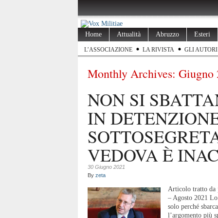
Home
Attualità
Abruzzo
Esteri
L’ASSOCIAZIONE
LA RIVISTA
GLI AUTORI
Monthly Archives:
Giugno 
NON SI SBATTA
IN DETENZIONE
SOTTOSEGRETA
VEDOVA È INAC
30 Giugno 2021
By
zeta
Articolo tratto d
– Agosto 2021 Lo s
solo perché sbarca
l’argomento più sp