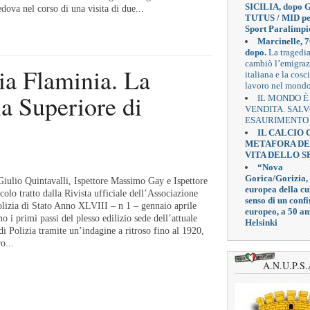
SICILIA, dopo G
dova nel corso di una visita di due...
TUTUS / MID pe
Sport Paralimpi
Marcinelle, 7
dopo.
La tragedi
cambiò l’emigra
ia Flaminia. La
italiana e la cosc
lavoro nel mond
la Superiore di
IL MONDO È
VENDITA. SAL
ESAURIMENTO
IL CALCIO
METAFORA D
VITA DELLO S
“Nova
Gorica/Gorizia,
iulio Quintavalli, Ispettore Massimo Gay e Ispettore
europea della cul
colo tratto dalla Rivista ufficiale dell’Associazione
senso di un confi
olizia di Stato Anno XLVIII – n 1 – gennaio aprile
europeo, a 50 an
 i primi passi del plesso edilizio sede dell’attuale
Helsinki
i Polizia tramite un’indagine a ritroso fino al 1920,
o...
A.N.U.P.S.