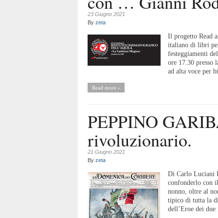
con … Gianni Rod
23 Giugno 2021
By
zeta
Il progetto Read a
italiano di libri 
festeggiamenti del
ore 17.30 presso la
ad alta voce per b
Read more »
PEPPINO GARIBA
rivoluzionario.
21 Giugno 2021
By
zeta
Di Carlo Luciani 
confonderlo con i
nonno, oltre al no
tipico di tutta la 
dell’Eroe dei due