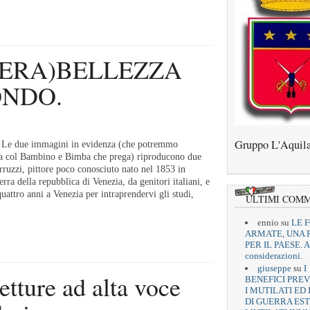
VERA)BELLEZZA
ONDO.
Gruppo L'Aquil
i Le due immagini in evidenza (che potremmo
 col Bambino e Bimba che prega) riproducono due
rruzzi, pittore poco conosciuto nato nel 1853 in
rra della repubblica di Venezia, da genitori italiani, e
 quattro anni a Venezia per intraprendervi gli studi,
ULTIMI COM
ennio
su
LE 
ARMATE, UNA 
PER IL PAESE. A
considerazioni.
giuseppe
su
I
tture ad alta voce
BENEFICI PREV
I MUTILATI ED 
DI GUERRA EST