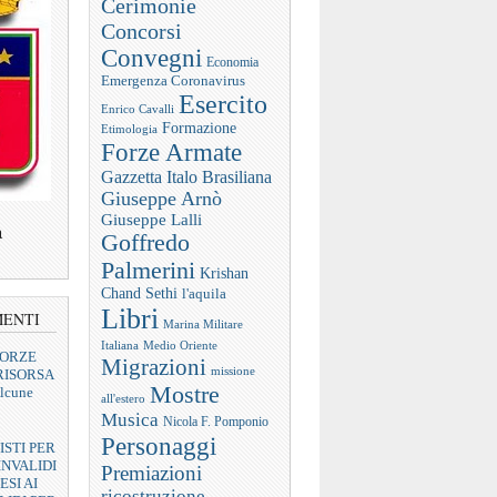
Cerimonie
Concorsi
Convegni
Economia
Emergenza Coronavirus
Esercito
Enrico Cavalli
Formazione
Etimologia
Forze Armate
Gazzetta Italo Brasiliana
Giuseppe Arnò
Giuseppe Lalli
a
Goffredo
Palmerini
Krishan
Chand Sethi
l'aquila
Libri
MENTI
Marina Militare
Italiana
Medio Oriente
FORZE
Migrazioni
missione
RISORSA
Mostre
lcune
all'estero
Musica
Nicola F. Pomponio
Personaggi
ISTI PER
INVALIDI
Premiazioni
ESI AI
ricostruzione