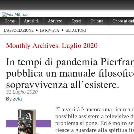
Home
Attualità
Abruzzo
Esteri
Cultura
Onore ai cad
L’ASSOCIAZIONE
LA RIVISTA
GLI AUTORI
Monthly Archives:
Luglio 2020
In tempi di pandemia Pierfra
pubblica un manuale filosofic
sopravvivenza all’esistere.
31 Luglio 2020
By
zeta
“La verità è ancora una ricerca d
possibile assistere a televisive d
problema si pone. Ed è molto ser
riesce a guardare alla spirituali