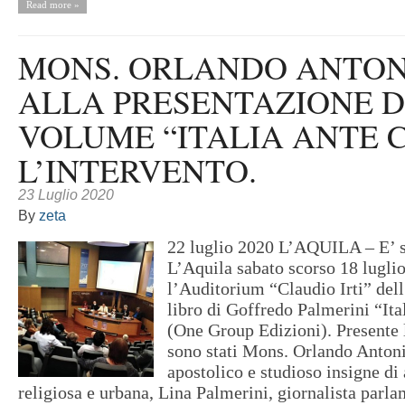
Read more »
MONS. ORLANDO ANTON
ALLA PRESENTAZIONE 
VOLUME “ITALIA ANTE C
L’INTERVENTO.
23 Luglio 2020
By
zeta
22 luglio 2020 L’AQUILA – E’ s
L’Aquila sabato scorso 18 luglio
l’Auditorium “Claudio Irti” de
libro di Goffredo Palmerini “Ita
(One Group Edizioni). Presente l
sono stati Mons. Orlando Anton
apostolico e studioso insigne di 
religiosa e urbana, Lina Palmerini, giornalista parlam