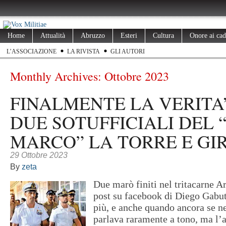
Home
Attualità
Abruzzo
Esteri
Cultura
Onore ai cad
L’ASSOCIAZIONE
LA RIVISTA
GLI AUTORI
Monthly Archives:
Ottobre 2023
FINALMENTE LA VERITA’
DUE SOTUFFICIALI DEL 
MARCO” LA TORRE E GI
29 Ottobre 2023
By
zeta
Due marò finiti nel tritacarne Ar
post su facebook di Diego Gabut
più, e anche quando ancora se ne
parlava raramente a tono, ma l’a