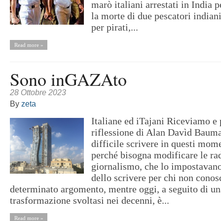
marò italiani arrestati in India 
la morte di due pescatori indian
per pirati,...
Read more »
Sono inGAZAto
28 Ottobre 2023
By
zeta
Italiane ed iTajani Riceviamo e
riflessione di Alan Davìd Baum
difficile scrivere in questi mome
perché bisogna modificare le rad
giornalismo, che lo impostavano
dello scrivere per chi non cono
determinato argomento, mentre oggi, a seguito di u
trasformazione svoltasi nei decenni, è...
Read more »