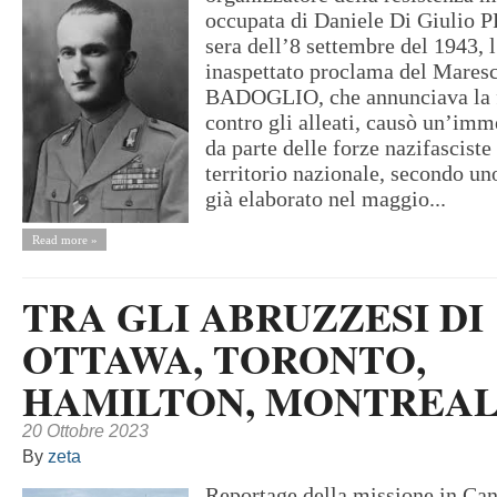
occupata di Daniele Di Giuli
sera dell’8 settembre del 1943, 
inaspettato proclama del Maresc
BADOGLIO, che annunciava la f
contro gli alleati, causò un’im
da parte delle forze nazifasciste 
territorio nazionale, secondo un
già elaborato nel maggio...
Read more »
TRA GLI ABRUZZESI DI
OTTAWA, TORONTO,
HAMILTON, MONTREA
20 Ottobre 2023
By
zeta
Reportage della missione in Can