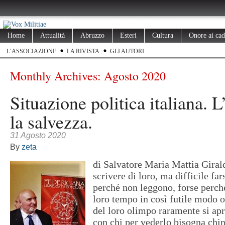
Home
Attualità
Abruzzo
Esteri
Cultura
Onore ai cad
L’ASSOCIAZIONE
LA RIVISTA
GLI AUTORI
Monthly Archives:
Agosto 2020
Situazione politica italiana. L
la salvezza.
31 Agosto 2020
By
zeta
di Salvatore Maria Mattia Girald
scrivere di loro, ma difficile far
perché non leggono, forse perch
loro tempo in così futile modo o
del loro olimpo raramente si ap
con chi per vederlo bisogna chin