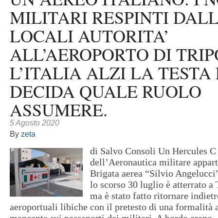
MILITARI RESPINTI DAL
LOCALI AUTORITA’
ALL’AEROPORTO DI TRIP
L’ITALIA ALZI LA TESTA
DECIDA QUALE RUOLO
ASSUMERE.
5 Agosto 2020
By
zeta
di Salvo Consoli Un Hercules C
dell’Aeronautica militare appart
Brigata aerea “Silvio Angelucci”
lo scorso 30 luglio è atterrato a
ma è stato fatto ritornare indietr
aeroportuali libiche con il pretesto di una formalità
mancante sui passaporti dei militari. A bordo erano..