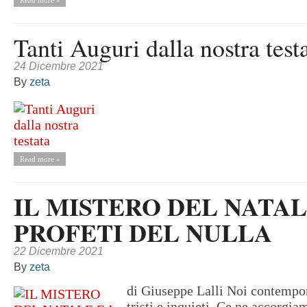
Read more »
Tanti Auguri dalla nostra test
24 Dicembre 2021
By
zeta
Read more »
IL MISTERO DEL NATALE
PROFETI DEL NULLA
22 Dicembre 2021
By
zeta
di Giuseppe Lalli Noi contempor
tristi e inquieti. Ce ne accorgi