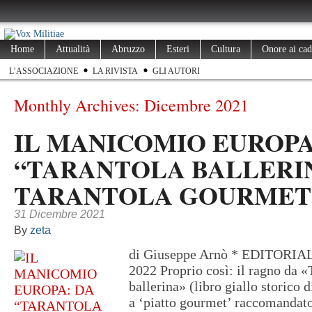
Home
Attualità
Abruzzo
Esteri
Cultura
Onore ai cad
L’ASSOCIAZIONE
LA RIVISTA
GLI AUTORI
Monthly Archives:
Dicembre 2021
IL MANICOMIO EUROPA
“TARANTOLA BALLERIN
TARANTOLA GOURMET
31 Dicembre 2021
By
zeta
di Giuseppe Arnò * EDITORI
2022 Proprio così: il ragno da «
ballerina» (libro giallo storico 
a ‘piatto gourmet’ raccomandat