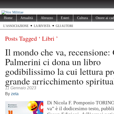
Home
Attualità
Abruzzo
Esteri
Cultura
Onore ai cad
L’ASSOCIAZIONE
LA RIVISTA
GLI AUTORI
Posts Tagged ‘ Libri ’
Il mondo che va, recensione:
Palmerini ci dona un libro
godibilissimo la cui lettura p
grande arricchimento spiritua
11 Gennaio 2023
By
zeta
Di Nicola F. Pomponio TORINO
va” è il dodicesimo testo, pubb