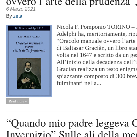
ovvero l’arte della prudenza”
6 Marzo 2021
By
zeta
Nicola F. Pomponio TORINO – L
Adelphi ha, meritoriamente, rip
“Oracolo manuale ovvero l’arte
di Baltasar Graciàn, un libro st
volta nel 1647 e scritto da un ge
All’inizio della decadenza dell
Graciàn realizza un testo enigm
spiazzante composto di 300 brev
fulminanti nella...
Read more »
“Quando mio padre leggeva C
Invernizio” Sulle ali della me