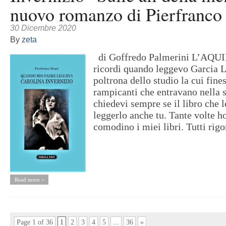
nuovo romanzo di Pierfranco
30 Dicembre 2020
By
zeta
di Goffredo Palmerini L’AQU
ricordi quando leggevo Garcia L
poltrona dello studio la cui fine
rampicanti che entravano nella 
chiedevi sempre se il libro che 
leggerlo anche tu. Tante volte ho
comodino i miei libri. Tutti rig
Read more »
Page 1 of 36
1
2
3
4
5
...
36
»