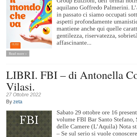
Group Edizioni, dell’ormai noti
aquilano Goffredo Palmerini. L’a
in passato ci siamo occupati sot
aspetti profondamente umanistic
mantiene anche qui quelle caratt
gentilezza, riservatezza, sobrie
affascinante...
Read more »
LIBRI. FBI – di Antonella C
Vilasi.
27 Ottobre 2022
By
zeta
Sabato 29 ottobre ore 16 presen
volume FBI Bar Santo Stefano, 
delle Camere (L’Aquila) Nota
– Se sul serio si vuole conoscer