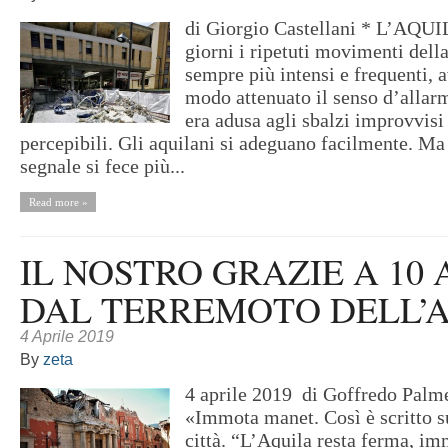
di Giorgio Castellani * L’AQUI
giorni i ripetuti movimenti della
sempre più intensi e frequenti, 
modo attenuato il senso d’allarm
era adusa agli sbalzi improvvisi
percepibili. Gli aquilani si adeguano facilmente. Ma a
segnale si fece più...
Read more »
IL NOSTRO GRAZIE A 10 
DAL TERREMOTO DELL’A
4 Aprile 2019
By
zeta
4 aprile 2019 di Goffredo Pal
«Immota manet. Così è scritto s
città. “L’Aquila resta ferma, i