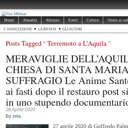
Home
Attualità
Abruzzo
Esteri
Cultura
Onore ai cad
L’ASSOCIAZIONE
LA RIVISTA
GLI AUTORI
Posts Tagged ‘ Terremoto a L’Aquila ’
MERAVIGLIE DELL’AQUIL
CHIESA DI SANTA MARI
SUFFRAGIO Le Anime Sante,
ai fasti dopo il restauro post 
in uno stupendo documentari
28 Aprile 2020
By
zeta
27 aprile 2020 di Goffredo Pa