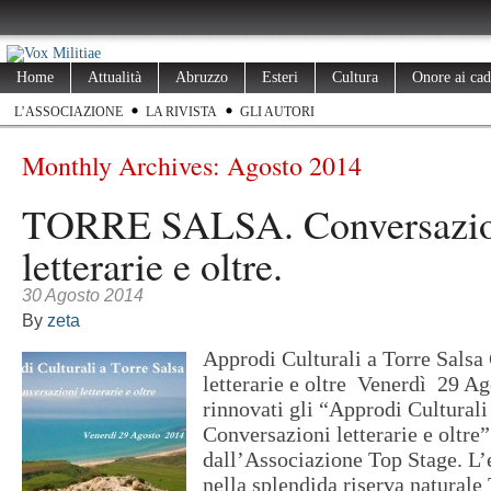
Home
Attualità
Abruzzo
Esteri
Cultura
Onore ai cad
L’ASSOCIAZIONE
LA RIVISTA
GLI AUTORI
Monthly Archives:
Agosto 2014
TORRE SALSA. Conversazio
letterarie e oltre.
30 Agosto 2014
By
zeta
Approdi Culturali a Torre Salsa
letterarie e oltre Venerdì 29 Ag
rinnovati gli “Approdi Culturali
Conversazioni letterarie e oltr
dall’Associazione Top Stage. L’e
nella splendida riserva naturale 