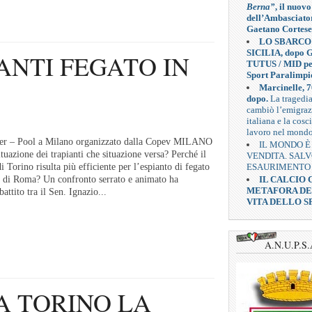
Berna”
, il nuovo
dell’Ambasciato
Gaetano Cortese
LO SBARCO
SICILIA, dopo G
ANTI FEGATO IN
TUTUS / MID pe
Sport Paralimpi
Marcinelle, 7
dopo.
La tragedi
cambiò l’emigra
italiana e la cosc
lavoro nel mond
r – Pool a Milano organizzato dalla Copev MILANO
IL MONDO È
ituazione dei trapianti che situazione versa? Perché il
VENDITA. SAL
ESAURIMENTO
i Torino risulta più efficiente per l’espianto di fegato
IL CALCIO
ri di Roma? Un confronto serrato e animato ha
METAFORA D
battito tra il Sen. Ignazio...
VITA DELLO S
A.N.U.P.S.
A TORINO LA