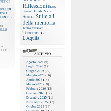
NEFICI
Riflessioni
Rivista
NVALIDI
Fiamme Oro ANPS
siria
ESI AI
Sulle ali
Storia
LIDI PER
della memoria
su
Teatro
terremoto
ELLE
Terremoto a
L'Aquila
–
su
ELLE
ARCHIVIO
–
Agosto 2026
(6)
Luglio 2026
(12)
Giugno 2026
(20)
Maggio 2026
(16)
Aprile 2026
(14)
Marzo 2026
(19)
Febbraio 2026
(15)
Gennaio 2026
(12)
Dicembre 2025
(11)
Novembre 2025
(17)
Ottobre 2025
(14)
Settembre 2025
(15)