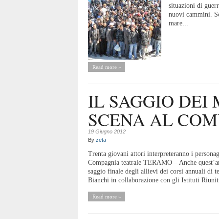
situazioni di guer
nuovi cammini. Son
mare...
Read more »
IL SAGGIO DEI 
SCENA AL COM
19 Giugno 2012
By
zeta
Trenta giovani attori interpreteranno i personagg
Compagnia teatrale TERAMO – Anche quest’anno
saggio finale degli allievi dei corsi annuali di
Bianchi in collaborazione con gli Istituti Riuni
Read more »