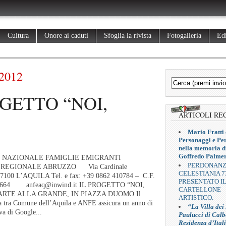
Cultura
Onore ai caduti
Sfoglia la rivista
Fotogalleria
Edi
2012
OGETTO “NOI,
ARTICOLI RE
Mario Fratti 
Personaggi e Pe
nella memoria d
Goffredo Palmer
 NAZIONALE FAMIGLIE EMIGRANTI
PERDONAN
REGIONALE ABRUZZO Via Cardinale
CELESTIANIA 7
67100 L’AQUILA Tel. e fax: +39 0862 410784 – C.F.
PRESENTATO I
00664 anfeaq@inwind.it IL PROGETTO “NOI,
CARTELLONE
ARTE ALLA GRANDE, IN PIAZZA DUOMO Il
ARTISTICO.
sa tra Comune dell’Aquila e ANFE assicura un anno di
“La Villa dei
tiva di Google...
Paulucci di Calb
Residenza d’Ital