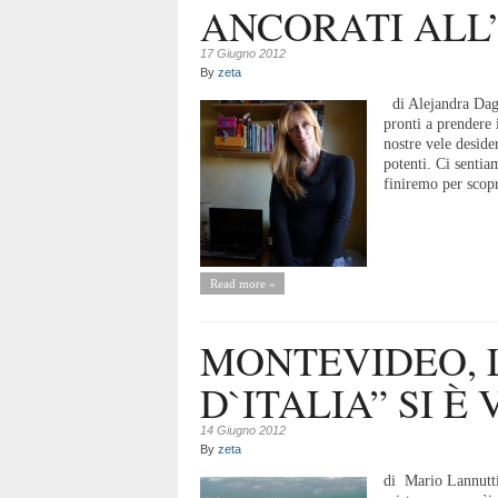
ANCORATI ALL
17 Giugno 2012
By
zeta
di Alejandra Dagu
pronti a prendere 
nostre vele desider
potenti. Ci sentia
finiremo per scopr
Read more »
MONTEVIDEO, 
D`ITALIA” SI È 
14 Giugno 2012
By
zeta
di Mario Lannut