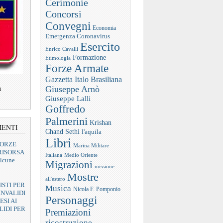
Cerimonie
Concorsi
Convegni
Economia
Emergenza Coronavirus
Esercito
Enrico Cavalli
Formazione
Etimologia
Forze Armate
Gazzetta Italo Brasiliana
a
Giuseppe Arnò
Giuseppe Lalli
Goffredo
Palmerini
Krishan
MENTI
Chand Sethi
l'aquila
Libri
FORZE
Marina Militare
RISORSA
Italiana
Medio Oriente
lcune
Migrazioni
missione
Mostre
all'estero
ISTI PER
Musica
Nicola F. Pomponio
INVALIDI
Personaggi
ESI AI
LIDI PER
Premiazioni
ricostruzione