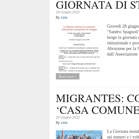
GIORNATA DI S
24 Giugno 2012
By
zeta
Giovedì 28 giugno,
“Sandro Spagnoli”
luogo la giornata
istituzionale e pro
Abruzzese per la S
dall’Associazione 
Read more »
MIGRANTES: C
‘CASA COMUNE’
20 Giugno 2012
By
zeta
La Giornata mondi
sui numeri e i volt