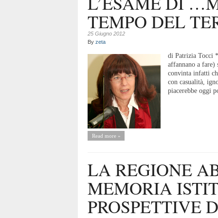
L’ESAME DI …
TEMPO DEL T
25 Giugno 2012
By
zeta
di Patrizia Tocci
affannano a fare) 
convinta infatti c
con casualità, ign
piacerebbe oggi po
Read more »
LA REGIONE A
MEMORIA ISTI
PROSPETTIVE D