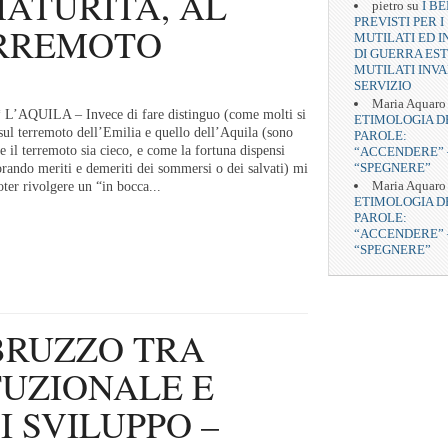
MATURITÀ, AL
pietro
su
I BE
PREVISTI PER I
ERREMOTO
MUTILATI ED I
DI GUERRA EST
MUTILATI INVA
SERVIZIO
Maria Aquaro
 * L’AQUILA – Invece di fare distinguo (come molti si
ETIMOLOGIA D
sul terremoto dell’Emilia e quello dell’Aquila (sono
PAROLE:
he il terremoto sia cieco, e come la fortuna dispensi
“ACCENDERE” 
“SPEGNERE”
orando meriti e demeriti dei sommersi o dei salvati) mi
Maria Aquaro
ter rivolgere un “in bocca...
ETIMOLOGIA D
PAROLE:
“ACCENDERE” 
“SPEGNERE”
BRUZZO TRA
TUZIONALE E
I SVILUPPO –