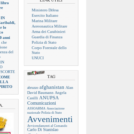
 libro
re
Ministero Difesa
Esercito Italiano
 IN
Marina Militare
aribaldi,
Aereonautica Militare
r lo
Arma dei Carabinieri
co
Guardia di Finanza
0 anni
a che
Polizia di Stato
zione
Corpo Forestale dello
ienza del
Stato
o
UNUCI
 IN
VO
 SCORTE
TAG
 COME
ELLA
afghanistan
PIRITO
abruzzo
Alan
Angela
David Baumann
ANUPSA
Casilli
Comunicazioni
A.
ASSOARMA
Associazione
nazionale Polizia di Stato
Avvenimenti
Avvicendamenti al Comando
Carlo Di Stanislao