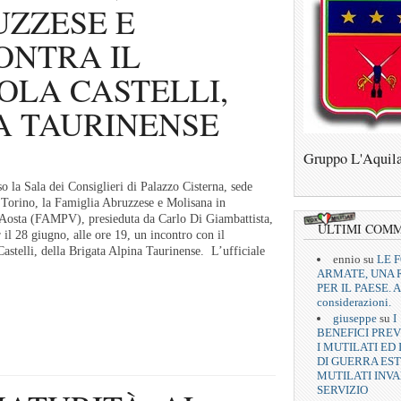
UZZESE E
ONTRA IL
OLA CASTELLI,
A TAURINENSE
Gruppo L'Aquil
a Sala dei Consiglieri di Palazzo Cisterna, sede
i Torino, la Famiglia Abruzzese e Molisana in
Aosta (FAMPV), presieduta da Carlo Di Giambattista,
ULTIMI COM
 il 28 giugno, alle ore 19, un incontro con il
stelli, della Brigata Alpina Taurinense. L’ufficiale
ennio
su
LE 
ARMATE, UNA 
PER IL PAESE. A
considerazioni.
giuseppe
su
I
BENEFICI PREV
I MUTILATI ED 
DI GUERRA EST
MUTILATI INVA
SERVIZIO