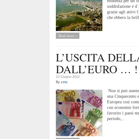
esistenza per un`
soddisfazione e d`a
grazie agli attivi
che ebbero la brill
Read more »
L’USCITA DELL
DALL’EURO … !
13 Giugno 2012
By
zeta
Non si può assemb
una Cinquecento e
Europea così come 
con economie forti
favorito i paesi 
periodo,...