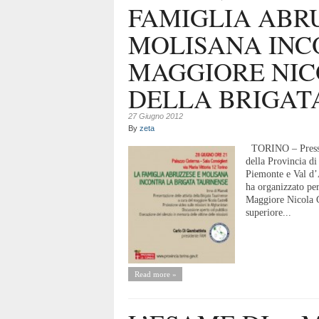
FAMIGLIA ABR
MOLISANA INC
MAGGIORE NIC
DELLA BRIGAT
27 Giugno 2012
By
zeta
TORINO – Presso l
della Provincia d
Piemonte e Val d’
ha organizzato per
Maggiore Nicola Ca
superiore...
Read more »