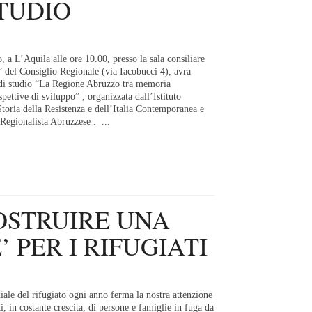
TUDIO
 a L’Aquila alle ore 10.00, presso la sala consiliare
 del Consiglio Regionale (via Iacobucci 4), avrà
 di studio “La Regione Abruzzo tra memoria
spettive di sviluppo” , organizzata dall’Istituto
toria della Resistenza e dell’Italia Contemporanea e
Regionalista Abruzzese . ...
OSTRUIRE UNA
 PER I RIFUGIATI
ale del rifugiato ogni anno ferma la nostra attenzione
i, in costante crescita, di persone e famiglie in fuga da