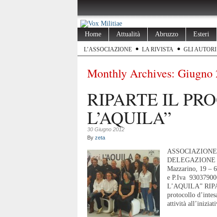
Home
Attualità
Abruzzo
Esteri
L’ASSOCIAZIONE
LA RIVISTA
GLI AUTORI
Monthly Archives:
Giugno 
RIPARTE IL PR
L’AQUILA”
30 Giugno 2012
By
zeta
ASSOCIAZIONE
DELEGAZIONE 
Mazzarino, 19 – 
e P.Iva 930379
L’AQUILA” RIP
protocollo d’inte
attività all’inizia