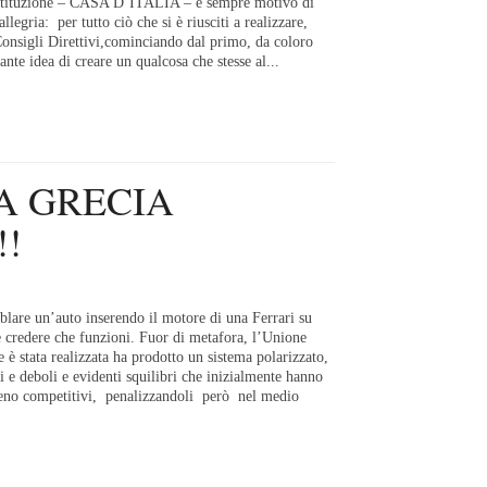
istituzione – CASA D`ITALIA – è sempre motivo di
llegria: per tutto ciò che si è riusciti a realizzare,
 Consigli Direttivi,cominciando dal primo, da coloro
ante idea di creare un qualcosa che stesse al...
A GRECIA
!!
lare un’auto inserendo il motore di una Ferrari su
 credere che funzioni. Fuor di metafora, l’Unione
è stata realizzata ha prodotto un sistema polarizzato,
 e deboli e evidenti squilibri che inizialmente hanno
meno competitivi, penalizzandoli però nel medio