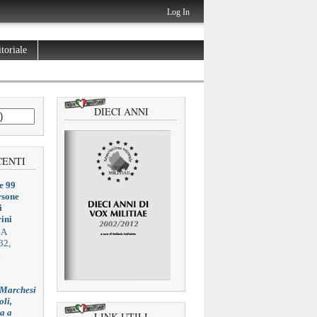
Log In
toriale
DIECI ANNI
CENTI
e 99
rsone
i
ini
ZA
32,
L
 Marchesi
oli,
ia a
LINK UTILI