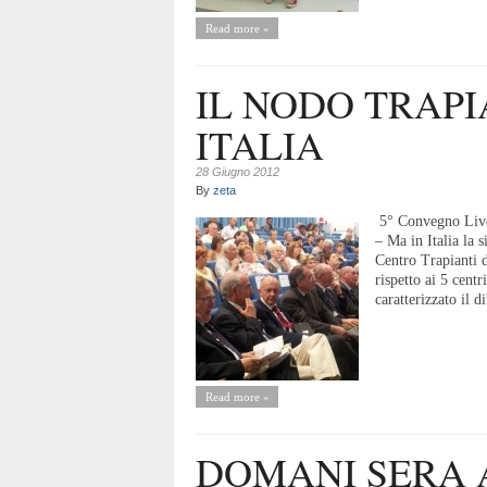
Read more »
IL NODO TRAPI
ITALIA
28 Giugno 2012
By
zeta
5° Convegno Live
– Ma in Italia la s
Centro Trapianti d
rispetto ai 5 cent
caratterizzato il di
Read more »
DOMANI SERA 