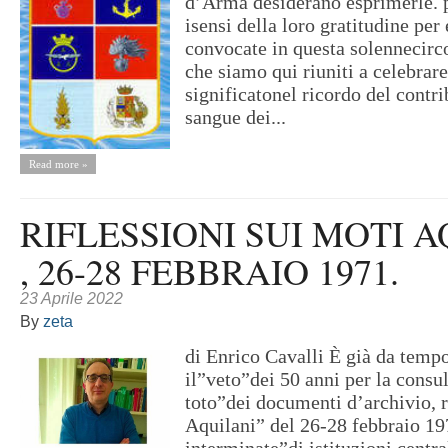
d’Arma desiderano esprimerle. p
isensi della loro gratitudine per 
convocate in questa solennecirc
che siamo qui riuniti a celebrar
significatonel ricordo del contri
sangue dei...
Read more »
RIFLESSIONI SUI MOTI 
, 26-28 FEBBRAIO 1971.
23 Aprile 2022
By
zeta
di Enrico Cavalli È già da temp
il”veto”dei 50 anni per la consul
toto”dei documenti d’archivio, r
Aquilani” del 26-28 febbraio 19