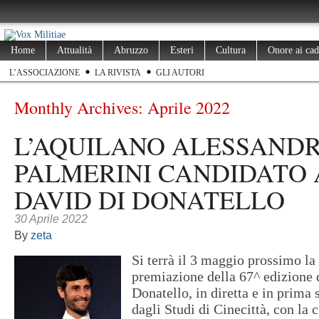
Home
Attualità
Abruzzo
Esteri
Cultura
Onore ai cad
L’ASSOCIAZIONE
LA RIVISTA
GLI AUTORI
Monthly Archives:
Aprile 2022
L’AQUILANO ALESSAND
PALMERINI CANDIDATO 
DAVID DI DONATELLO
30 Aprile 2022
By
zeta
Si terrà il 3 maggio prossimo la
premiazione della 67^ edizione 
Donatello, in diretta e in prima 
dagli Studi di Cinecittà, con la