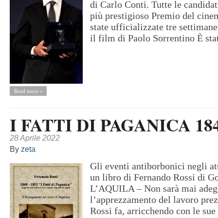
di Carlo Conti. Tutte le candidat
più prestigioso Premio del cine
state ufficializzate tre settimane 
il film di Paolo Sorrentino È sta
Read more »
I FATTI DI PAGANICA 184
28 Aprile 2022
By
zeta
Gli eventi antiborbonici negli at
un libro di Fernando Rossi di G
L’AQUILA – Non sarà mai adeg
l’apprezzamento del lavoro pre
Rossi fa, arricchendo con le sue 