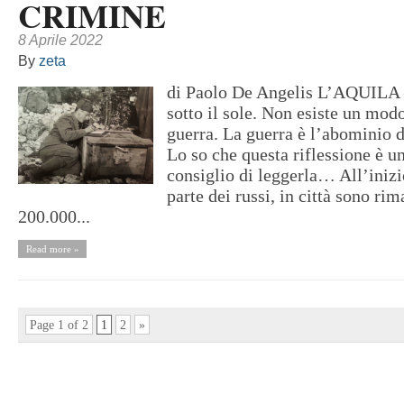
CRIMINE
8 Aprile 2022
By
zeta
di Paolo De Angelis L’AQUILA 
sotto il sole. Non esiste un modo
guerra. La guerra è l’abominio 
Lo so che questa riflessione è u
consiglio di leggerla… All’inizi
parte dei russi, in città sono rim
200.000...
Read more »
Page 1 of 2
1
2
»