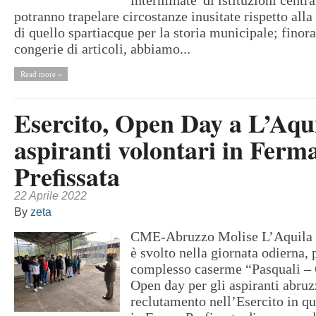
interminate”di istituzioni centra
potranno trapelare circostanze inusitate rispetto all
di quello spartiacque per la storia municipale; finora,
congerie di articoli, abbiamo...
Read more »
Esercito, Open Day a L’Aqui
aspiranti volontari in Ferm
Prefissata
22 Aprile 2022
By
zeta
CME-Abruzzo Molise L’Aquila 2
è svolto nella giornata odierna, 
complesso caserme “Pasquali –
Open day per gli aspiranti abruz
reclutamento nell’Esercito in qu