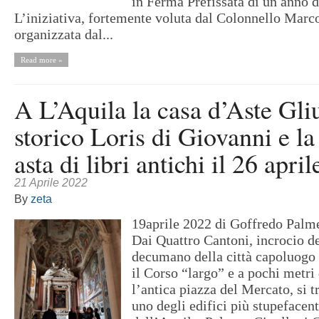
in Ferma Prefissata di un anno d
L’iniziativa, fortemente voluta dal Colonnello Marco 
organizzata dal...
Read more »
A L’Aquila la casa d’Aste Gliu
storico Loris di Giovanni e l
asta di libri antichi il 26 apri
21 Aprile 2022
By
zeta
19aprile 2022 di Goffredo Pal
Dai Quattro Cantoni, incrocio de
decumano della città capoluogo
il Corso “largo” e a pochi metr
l’antica piazza del Mercato, si tr
uno degli edifici più stupefacen