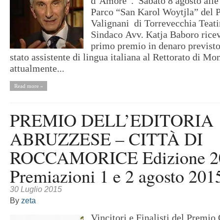
d’Amore”. Sabato 8 agosto alle 
Parco “San Karol Woytjla” del P
Valignani di Torrevecchia Teati
Sindaco Avv. Katja Baboro ricev
primo premio in denaro previsto
stato assistente di lingua italiana al Rettorato di Mo
attualmente...
Read more »
PREMIO DELL’EDITORIA
ABRUZZESE – CITTÀ DI
ROCCAMORICE Edizione 2
Premiazioni 1 e 2 agosto 201
30 Luglio 2015
By
zeta
Vincitori e Finalisti del Premio 