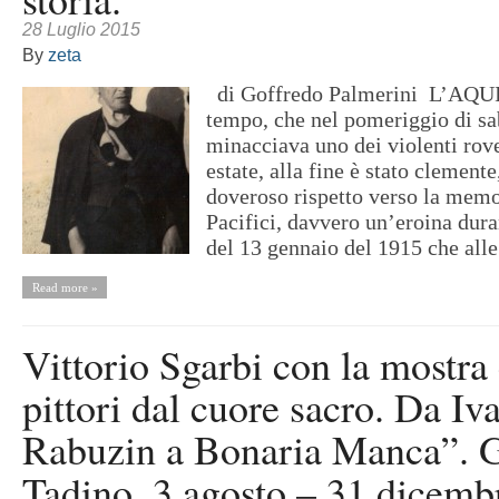
28 Luglio 2015
By
zeta
di Goffredo Palmerini L’AQUI
tempo, che nel pomeriggio di sa
minacciava uno dei violenti rov
estate, alla fine è stato clement
doveroso rispetto verso la memo
Pacifici, davvero un’eroina dura
del 13 gennaio del 1915 che alle 
Read more »
Vittorio Sgarbi con la mostra
pittori dal cuore sacro. Da Iv
Rabuzin a Bonaria Manca”. 
Tadino, 3 agosto – 31 dicemb