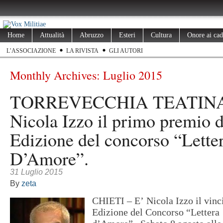
Home
Attualità
Abruzzo
Esteri
Cultura
Onore ai cad
L’ASSOCIAZIONE
LA RIVISTA
GLI AUTORI
Monthly Archives:
Luglio 2015
TORREVECCHIA TEATINA 
Nicola Izzo il primo premio 
Edizione del concorso “Lette
D’Amore”.
31 Luglio 2015
By
zeta
CHIETI – E’ Nicola Izzo il vinc
Edizione del Concorso “Lettera