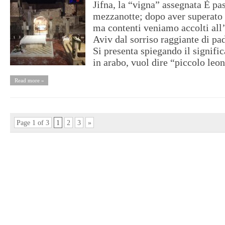
Jifna, la “vigna” assegnata È pa
mezzanotte; dopo aver superato 
ma contenti veniamo accolti all’
Aviv dal sorriso raggiante di pa
Si presenta spiegando il signifi
in arabo, vuol dire “piccolo leone
Read more »
Page 1 of 3
1
2
3
»