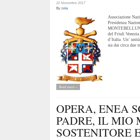
22 Novembre 2017
By
zeta
Associazione Nazio
Presidenza Nazio
MONTEBELLUNA (T
del Friuli Venezi
d’Italia. Un’ unità
sia dai circa due 
Read more »
OPERA, ENEA S
PADRE, IL MIO
SOSTENITORE E