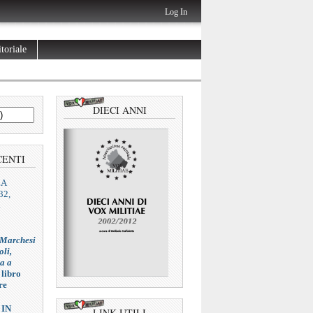
Log In
toriale
DIECI ANNI
CENTI
ZA
32,
L
 Marchesi
oli,
ia a
 libro
re
 IN
LINK UTILI