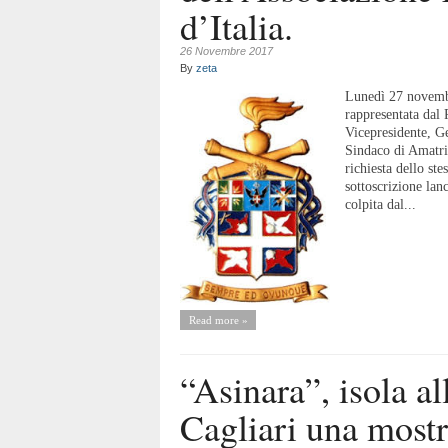
d’Italia.
26 Novembre 2017
By
zeta
Lunedì 27 novembr
rappresentata dal 
Vicepresidente, Ge
Sindaco di Amatrice
richiesta dello st
sottoscrizione lan
colpita dal...
Read more »
“Asinara”, isola al
Cagliari una most