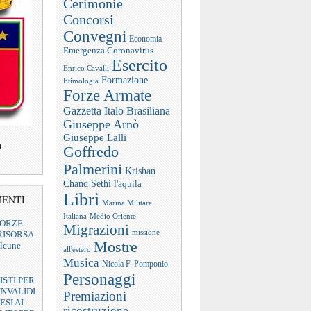
Cerimonie
Concorsi
Convegni
Economia
Emergenza Coronavirus
Esercito
Enrico Cavalli
Formazione
Etimologia
Forze Armate
Gazzetta Italo Brasiliana
Giuseppe Arnò
Giuseppe Lalli
a
Goffredo
Palmerini
Krishan
Chand Sethi
l'aquila
Libri
MENTI
Marina Militare
Italiana
Medio Oriente
FORZE
Migrazioni
missione
RISORSA
Mostre
lcune
all'estero
Musica
Nicola F. Pomponio
Personaggi
ISTI PER
INVALIDI
Premiazioni
ESI AI
ricostruzione