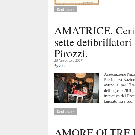
Read more »
AMATRICE. Cerim
sette defibrillator
Pirozzi.
28 Novembre 2017
By
zeta
Associazione Nazio
Presidenza Nazio
ovunque, per l’Ital
dell’agosto 2016, 
iniziativa del Pre
lanciato tra i suoi
Read more »
AMORE OLTRE 