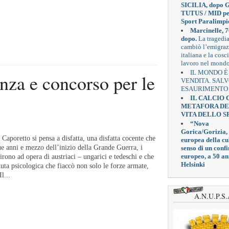
SICILIA, dopo G
TUTUS / MID pe
Sport Paralimpi
Marcinelle, 7
dopo.
La tragedi
cambiò l’emigra
italiana e la cosc
lavoro nel mond
IL MONDO È
nza e concorso per le
VENDITA. SAL
ESAURIMENTO
IL CALCIO
METAFORA D
VITA DELLO S
“Nova
Gorica/Gorizia,
aporetto si pensa a disfatta, una disfatta cocente che
europea della cul
ue anni e mezzo dell’inizio della Grande Guerra, i
senso di un confi
europeo, a 50 an
birono ad opera di austriaci – ungarici e tedeschi e che
Helsinki
ta psicologica che fiaccò non solo le forze armate,
l...
A.N.U.P.S.