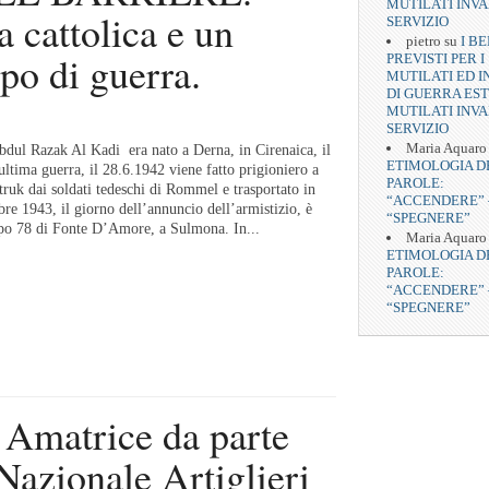
MUTILATI INVA
 cattolica e un
SERVIZIO
pietro
su
I BE
o di guerra.
PREVISTI PER I
MUTILATI ED I
DI GUERRA EST
MUTILATI INVA
SERVIZIO
Maria Aquaro
dul Razak Al Kadi era nato a Derna, in Cirenaica, il
ETIMOLOGIA D
ltima guerra, il 28.6.1942 viene fatto prigioniero a
PAROLE:
ruk dai soldati tedeschi di Rommel e trasportato in
“ACCENDERE” 
bre 1943, il giorno dell’annuncio dell’armistizio, è
“SPEGNERE”
po 78 di Fonte D’Amore, a Sulmona. In...
Maria Aquaro
ETIMOLOGIA D
PAROLE:
“ACCENDERE” 
“SPEGNERE”
r Amatrice da parte
Nazionale Artiglieri