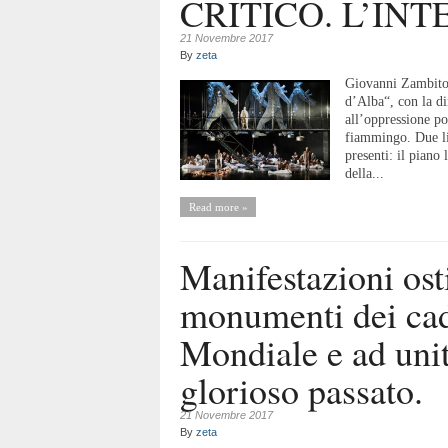
CRITICO. L’INT
21 Novembre 2017
By
zeta
Giovanni Zambito 
d’Alba“, con la di
all’oppressione po
fiammingo. Due li
presenti: il piano
della...
Read more »
Manifestazioni osti
monumenti dei cad
Mondiale e ad unit
glorioso passato.
21 Novembre 2017
By
zeta