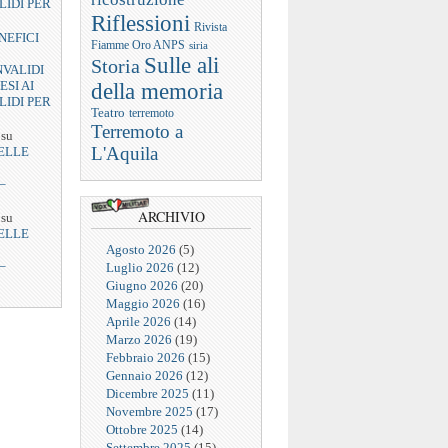
LIDI PER
Riflessioni
Rivista
NEFICI
Fiamme Oro ANPS
siria
Sulle ali
Storia
NVALIDI
ESI AI
della memoria
LIDI PER
Teatro
terremoto
Terremoto a
su
L'Aquila
ELLE
–
ARCHIVIO
su
ELLE
Agosto 2026
(5)
–
Luglio 2026
(12)
Giugno 2026
(20)
Maggio 2026
(16)
Aprile 2026
(14)
Marzo 2026
(19)
Febbraio 2026
(15)
Gennaio 2026
(12)
Dicembre 2025
(11)
Novembre 2025
(17)
Ottobre 2025
(14)
Settembre 2025
(15)