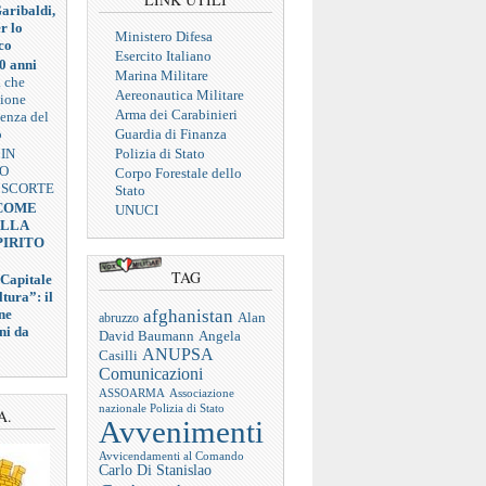
aribaldi,
r lo
Ministero Difesa
co
Esercito Italiano
0 anni
Marina Militare
a che
Aereonautica Militare
zione
Arma dei Carabinieri
ienza del
o
Guardia di Finanza
 IN
Polizia di Stato
VO
Corpo Forestale dello
 SCORTE
Stato
 COME
UNUCI
ELLA
PIRITO
TAG
 Capitale
tura”: il
afghanistan
ne
abruzzo
Alan
ni da
Angela
David Baumann
ANUPSA
Casilli
Comunicazioni
ASSOARMA
Associazione
nazionale Polizia di Stato
A.
Avvenimenti
Avvicendamenti al Comando
Carlo Di Stanislao