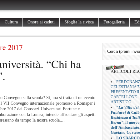
Cultura
Onore ai caduti
Sfoglia la rivista
Fotogalleria
Edi
re 2017
versità. “Chi ha
”.
ARTICOLI RE
PERDONAN
CELESTIANIA 7
PRESENTATO I
CARTELLONE
onvegno sulla scuola? Sì, ma si tratta di un evento
ARTISTICO.
 Il VII Convegno internazionale promosso a Romaper i
“La Villa dei
mbre 2017 dai Consorzi Universitari Fortune e
Paulucci di Calb
borazione con la Lumsa, intende affrontare gli aspetti
Residenza d’Ital
teressano da tempo la nostra scuola,...
Berna”
, il nuovo
dell’Ambasciato
Gaetano Cortese
LO SBARCO