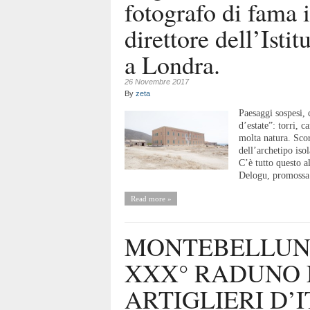
fotografo di fama 
direttore dell’Istit
a Londra.
26 Novembre 2017
By
zeta
Paesaggi sospesi, c
d’estate”: torri, c
molta natura. Scor
dell’archetipo iso
C’è tutto questo a
Delogu, promossa 
Read more »
MONTEBELLUNA
XXX° RADUNO 
ARTIGLIERI D’I