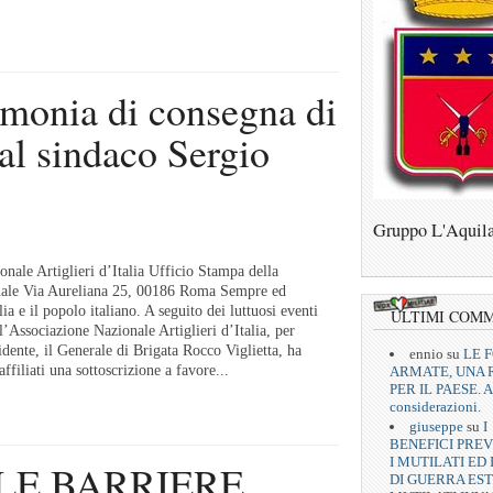
onia di consegna di
i al sindaco Sergio
Gruppo L'Aquil
nale Artiglieri d’Italia Ufficio Stampa della
nale Via Aureliana 25, 00186 Roma Sempre ed
ia e il popolo italiano. A seguito dei luttuosi eventi
ULTIMI COM
l’Associazione Nazionale Artiglieri d’Italia, per
sidente, il Generale di Brigata Rocco Viglietta, ha
ennio
su
LE 
 affiliati una sottoscrizione a favore...
ARMATE, UNA 
PER IL PAESE. A
considerazioni.
giuseppe
su
I
BENEFICI PREV
I MUTILATI ED 
LE BARRIERE.
DI GUERRA EST