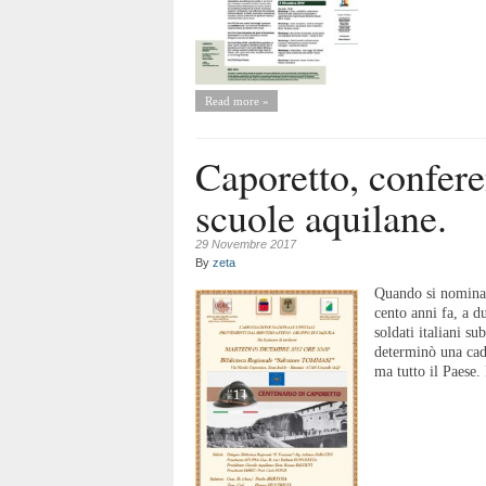
Read more »
Caporetto, confere
scuole aquilane.
29 Novembre 2017
By
zeta
Quando si nomina C
cento anni fa, a d
soldati italiani su
determinò una cadu
ma tutto il Paese. I