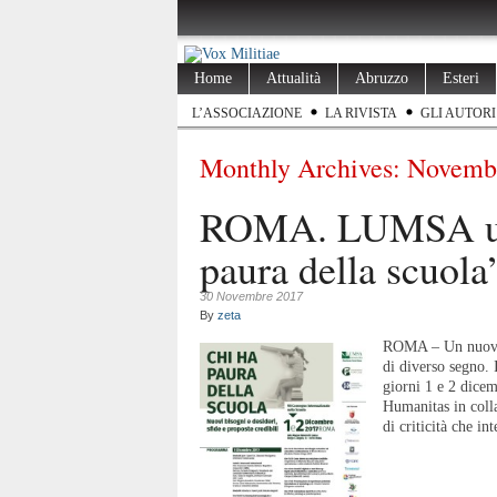
Home
Attualità
Abruzzo
Esteri
L’ASSOCIAZIONE
LA RIVISTA
GLI AUTORI
Monthly Archives:
Novemb
ROMA. LUMSA uni
paura della scuola
30 Novembre 2017
By
zeta
ROMA – Un nuovo C
di diverso segno.
giorni 1 e 2 dice
Humanitas in colla
di criticità che in