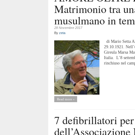
Matrimonio tra una
musulmano in temp
28 Novembre 2017
By
zeta
di Mario Setta Ab
29.10.1921. Nell’u
Gireula Marsa Mat
Italia. L’8 settem
rinchiuso nel cam
Read more »
7 defibrillatori pe
dell’Associazione 