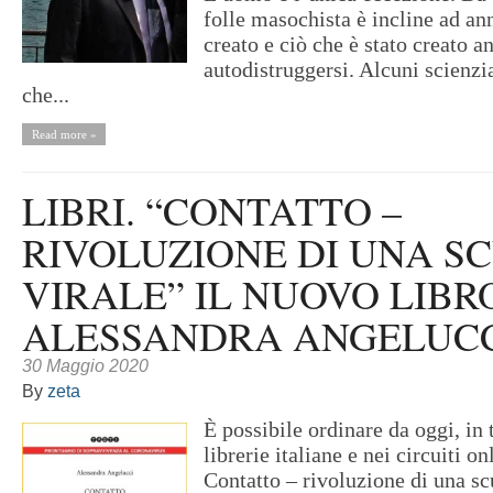
folle masochista è incline ad an
creato e ciò che è stato creato a
autodistruggersi. Alcuni scienzi
che...
Read more »
LIBRI. “CONTATTO –
RIVOLUZIONE DI UNA S
VIRALE” IL NUOVO LIBR
ALESSANDRA ANGELUCC
30 Maggio 2020
By
zeta
È possibile ordinare da oggi, in t
librerie italiane e nei circuiti on
Contatto – rivoluzione di una sc