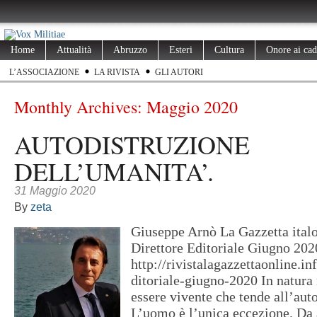
Home
Attualità
Abruzzo
Esteri
Cultura
Onore ai cad
L’ASSOCIAZIONE
LA RIVISTA
GLI AUTORI
Monthly Archives:
Maggio 2020
AUTODISTRUZIONE
DELL’UMANITA’.
31 Maggio 2020
By
zeta
Giuseppe Arnò La Gazzetta italo
Direttore Editoriale Giugno 202
http://rivistalagazzettaonline.in
ditoriale-giugno-2020 In natura
essere vivente che tende all’aut
L’uomo è l’unica eccezione. Da 