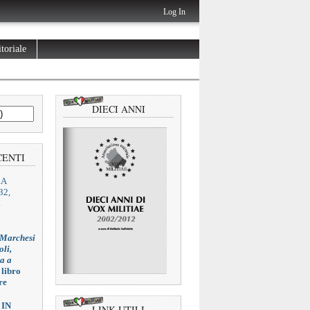
Log In
toriale
DIECI ANNI
CENTI
ZA
32,
L
 Marchesi
oli,
ia a
 libro
re
 IN
LINK UTILI