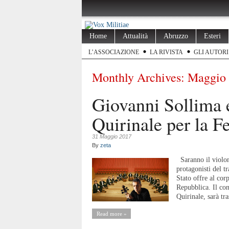
Home
Attualità
Abruzzo
Esteri
L’ASSOCIAZIONE
LA RIVISTA
GLI AUTORI
Monthly Archives:
Maggio
Giovanni Sollima e
Quirinale per la F
31 Maggio 2017
By
zeta
Saranno il violonc
protagonisti del t
Stato offre al corp
Repubblica. Il con
Quirinale, sarà tr
Read more »