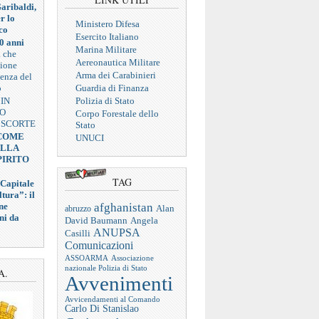
aribaldi,
r lo
Ministero Difesa
co
Esercito Italiano
0 anni
Marina Militare
a che
Aereonautica Militare
zione
Arma dei Carabinieri
ienza del
o
Guardia di Finanza
 IN
Polizia di Stato
VO
Corpo Forestale dello
 SCORTE
Stato
 COME
UNUCI
ELLA
PIRITO
TAG
 Capitale
tura”: il
afghanistan
ne
abruzzo
Alan
ni da
Angela
David Baumann
ANUPSA
Casilli
Comunicazioni
ASSOARMA
Associazione
nazionale Polizia di Stato
A.
Avvenimenti
Avvicendamenti al Comando
Carlo Di Stanislao