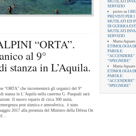
MUTILATI INVA
SERVIZIO
pietro
su
I BE
PREVISTI PER I
MUTILATI ED I
DI GUERRA EST
MUTILATI INVA
SERVIZIO
LPINI “ORTA”.
Maria Aquaro
ETIMOLOGIA D
anico al 9°
PAROLE:
“ACCENDERE” 
“SPEGNERE”
di stanza in L’Aquila.
Maria Aquaro
ETIMOLOGIA D
PAROLE:
“ACCENDERE” 
“SPEGNERE”
one “ORTA” che incrementerà gli organici del 9°
di stanza in L’Aquila nella caserma G. Pasquali sarà
zione. Il nuovo reparto di circa 300 unità,
’emergenza post sismica e atmosferica, è stato
maggio 2017 alla presenza del Ministro della Difesa On
l...