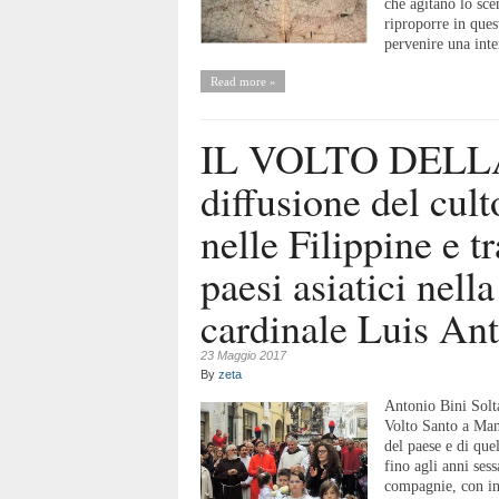
che agitano lo sce
riproporre in quest
pervenire una inte
Read more »
IL VOLTO DELL
diffusione del cul
nelle Filippine e tra
paesi asiatici nell
cardinale Luis Ant
23 Maggio 2017
By
zeta
Antonio Bini Solta
Volto Santo a Man
del paese e di que
fino agli anni ses
compagnie, con in 