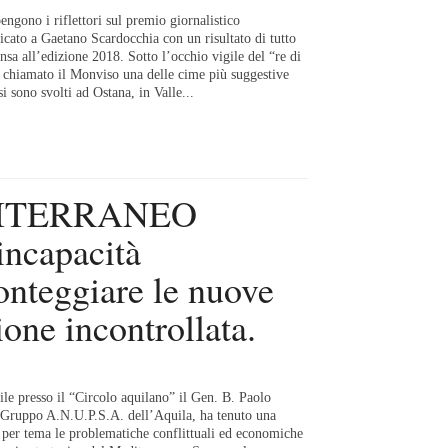
ono i riflettori sul premio giornalistico
icato a Gaetano Scardocchia con un risultato di tutto
ensa all’edizione 2018. Sotto l’occhio vigile del “re di
e chiamato il Monviso una delle cime più suggestive
si sono svolti ad Ostana, in Valle...
DITERRANEO
capacità
ronteggiare le nuove
ione incontrollata.
le presso il “Circolo aquilano” il Gen. B. Paolo
l Gruppo A.N.U.P.S.A. dell’Aquila, ha tenuto una
 per tema le problematiche conflittuali ed economiche