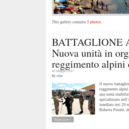
This gallery contains
5 photos
.
BATTAGLIONE A
Nuova unità in org
reggimento alpini 
30 Maggio 2017
By
zeta
Il nuovo battagli
reggimento alpini 
una unità multifun
specializzato nell
insediato ieri 29 
Roberta Pinotti, de
Read more »