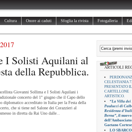
Cultura
Onore ai caduti
Sfoglia la rivista
Fotogalleria
Edi
 2017
 I Solisti Aquilani al
esta della Repubblica.
ARTICOLI RE
PERDONAN
CELESTIANIA 7
PRESENTATO I
CARTELLONE
ellista Giovanni Sollima e I Solisti Aquilani i
ARTISTICO.
radizionale concerto del 1° giugno che il Capo dello
“La Villa dei
o diplomatico accreditato in Italia per la Festa della
Paulucci di Calb
certo, che si tiene nel Salone dei Corazzieri al
Residenza d’Ital
asmesso in diretta da Rai Uno dalle...
Berna”
, il nuovo
dell’Ambasciato
Gaetano Cortese
LO SBARCO