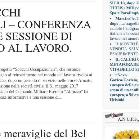
SICILIA, dopo G
CCHI
TUTUS / MID pe
Sport Paralimpi
Marcinelle, 7
I – CONFERENZA
dopo.
La tragedi
cambiò l’emigra
 SESSIONE DI
italiana e la cosc
lavoro nel mond
 AL LAVORO.
IL MONDO È
VENDITA. SAL
ESAURIMENTO
IL CALCIO
METAFORA D
VITA DELLO S
rogetto “Sbocchi Occupazionali”, che fornisce
“Nova
tegno al reinserimento nel mondo del lavoro rivolta ai
Gorica/Gorizia,
 che, dopo un periodo di servizio nelle Forze Armate,
europea della cul
zione nella società civile, il 31 maggio 2017
senso di un confi
izzato del Comando Militare Esercito “Abruzzo” ha
europeo, a 50 an
nza informativa e una sessione di...
Helsinki
A.N.U.P.S.
e meraviglie del Bel