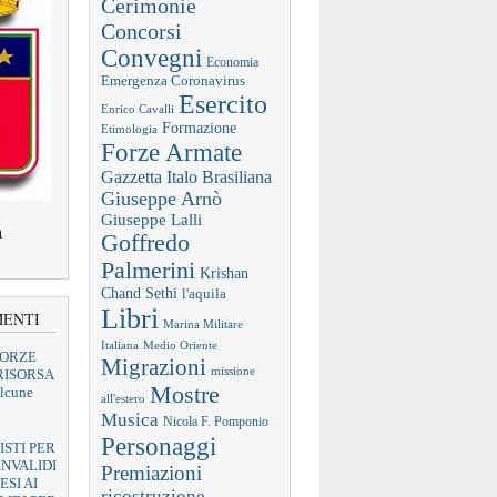
Cerimonie
Concorsi
Convegni
Economia
Emergenza Coronavirus
Esercito
Enrico Cavalli
Formazione
Etimologia
Forze Armate
Gazzetta Italo Brasiliana
Giuseppe Arnò
Giuseppe Lalli
a
Goffredo
Palmerini
Krishan
Chand Sethi
l'aquila
Libri
MENTI
Marina Militare
Italiana
Medio Oriente
FORZE
Migrazioni
missione
RISORSA
Mostre
lcune
all'estero
Musica
Nicola F. Pomponio
Personaggi
ISTI PER
INVALIDI
Premiazioni
ESI AI
ricostruzione