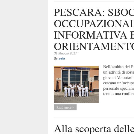
PESCARA: SBO
OCCUPAZIONAL
INFORMATIVA E
ORIENTAMENTO
31 Maggio 2017
By
zeta
Nell’ambito del P
un’attività di sos
giovani Volontari
cercano un’occupa
personale special
tenuto una confere
Read more »
Alla scoperta dell