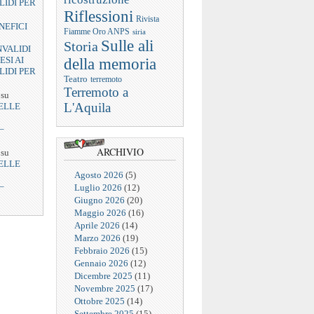
LIDI PER
Riflessioni
Rivista
NEFICI
Fiamme Oro ANPS
siria
Sulle ali
Storia
NVALIDI
ESI AI
della memoria
LIDI PER
Teatro
terremoto
Terremoto a
su
L'Aquila
ELLE
–
ARCHIVIO
su
ELLE
Agosto 2026
(5)
–
Luglio 2026
(12)
Giugno 2026
(20)
Maggio 2026
(16)
Aprile 2026
(14)
Marzo 2026
(19)
Febbraio 2026
(15)
Gennaio 2026
(12)
Dicembre 2025
(11)
Novembre 2025
(17)
Ottobre 2025
(14)
Settembre 2025
(15)