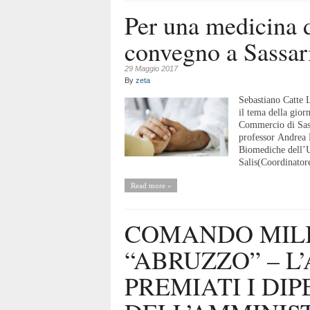
Per una medicina 
convegno a Sassar
29 Maggio 2017
By
zeta
Sebastiano Catte L
il tema della gior
Commercio di Sass
professor Andrea 
Biomediche dell’Un
Salis(Coordinatore
Read more »
COMANDO MILI
“ABRUZZO” – L’
PREMIATI I DIP