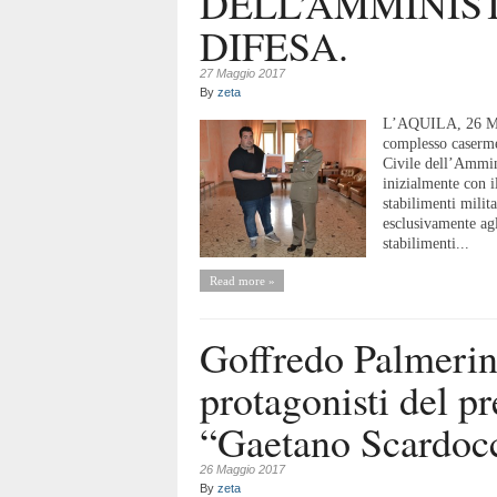
DELL’AMMINIS
DIFESA.
27 Maggio 2017
By
zeta
L’AQUILA, 26 Mag
complesso caserme
Civile dell’Ammini
inizialmente con i
stabilimenti milit
esclusivamente agli
stabilimenti...
Read more »
Goffredo Palmerin
protagonisti del p
“Gaetano Scardocc
26 Maggio 2017
By
zeta