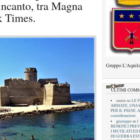
incanto, tra Magna
k Times.
Gruppo L'Aquil
ULTIMI COM
ennio
su
LE 
ARMATE, UNA 
PER IL PAESE. A
considerazioni.
giuseppe
su
I
BENEFICI PREV
I MUTILATI ED 
DI GUERRA EST