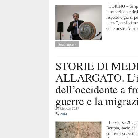
TORINO – Si speng
internazionale ded
rispetto e già si p
pietra”, così vien
delle nostre Alpi, 
Read more »
STORIE DI ME
ALLARGATO. L’in
dell’occidente a f
guerre e la migraz
24 Maggio 2017
By
zeta
Lo scorso 26 apri
Bertoia, socio de
conferenza avente