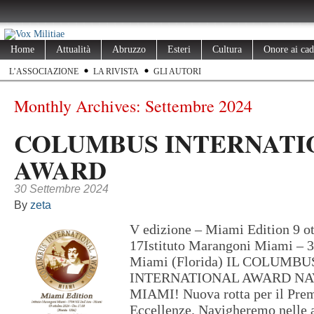
Home
Attualità
Abruzzo
Esteri
Cultura
Onore ai cad
L’ASSOCIAZIONE
LA RIVISTA
GLI AUTORI
Monthly Archives:
Settembre 2024
COLUMBUS INTERNATI
AWARD
30 Settembre 2024
By
zeta
V edizione – Miami Edition 9 ot
17Istituto Marangoni Miami – 
Miami (Florida) IL COLUMBU
INTERNATIONAL AWARD NA
MIAMI! Nuova rotta per il Prem
Eccellenze. Navigheremo nelle 