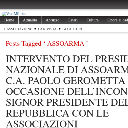
Home
Attualità
Abruzzo
Esteri
Cultura
Onore ai cad
L’ASSOCIAZIONE
LA RIVISTA
GLI AUTORI
Posts Tagged ‘ ASSOARMA ’
INTERVENTO DEL PRESI
NAZIONALE DI ASSOARM
C.A. PAOLO GEROMETTA 
OCCASIONE DELL’INCON
SIGNOR PRESIDENTE DE
REPUBBLICA CON LE
ASSOCIAZIONI