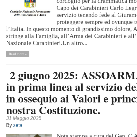
cordoglio per la drammatica mor
Capo dei Carabinieri Carlo Legr
servizio tenendo fede al Giuram
proteggere sempre ed ovunque tut
l’Italia. In questo momento di grandissimo dolor
stringe alla Famiglia, all’Arma dei Carabinieri e al
Nazionale Carabinieri.Un altro...
Read more »
2 giugno 2025: ASSOARM
in prima linea al servizio del
in ossequio ai Valori e princ
nostra Costituzione.
31 Maggio 2025
By
zeta
Nota stampa a cura del Gen. C.A