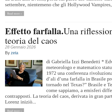
settembre, nientemeno che gli Hollywood Vampires, l
Read more »
Effetto farfalla.
Una riflessio
teoria del caos
28 Gennaio 2026
By
zeta
di Gabriella Izzi Benedetti * E
meteorologo e matematico statun
1972 una conferenza rivoluzionar
d’ali d’una farfalla in Brasile p
tornado nel Texas?” Brasile e T
come sappiamo, a emisferi diffe
contrapposti. La teoria del caos, derivata in gran par
Lorenz iniziò...
Read more »