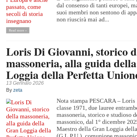
dal consenso di tanti europei, ma
suoi membri non sentono di appa
non riuscirà mai ad...
Read more »
Loris Di Giovanni, storico d
massoneria, alla guida dell
Loggia della Perfetta Union
13 Gennaio 2026
By
zeta
Nota stampa PESCARA – Loris 
classe 1971, due lauree entrambe
massoneria, storico e studioso 
massonico, dal 1° dicembre 2025
Maestro della Gran Loggia della
(G.L.P.U.), comunione massonic