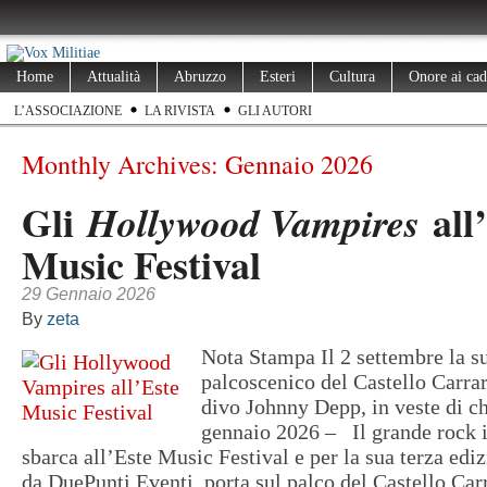
Home
Attualità
Abruzzo
Esteri
Cultura
Onore ai cad
L’ASSOCIAZIONE
LA RIVISTA
GLI AUTORI
Monthly Archives:
Gennaio 2026
Gli
all
Hollywood Vampires
Music Festival
29 Gennaio 2026
By
zeta
Nota Stampa Il 2 settembre la s
palcoscenico del Castello Carrar
divo Johnny Depp, in veste di ch
gennaio 2026 – Il grande rock 
sbarca all’Este Music Festival e per la sua terza edi
da DuePunti Eventi, porta sul palco del Castello Carr