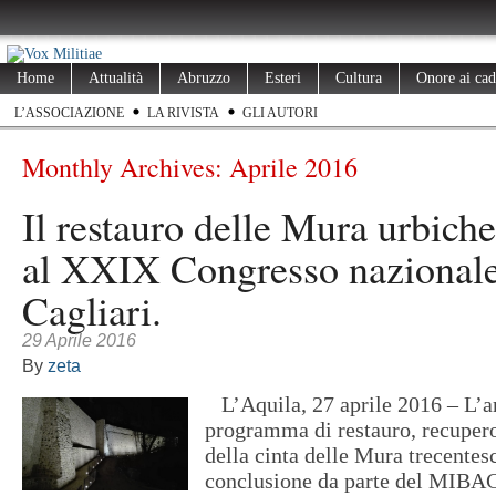
Home
Attualità
Abruzzo
Esteri
Cultura
Onore ai cad
L’ASSOCIAZIONE
LA RIVISTA
GLI AUTORI
Monthly Archives:
Aprile 2016
Il restauro delle Mura urbich
al XXIX Congresso nazional
Cagliari.
29 Aprile 2016
By
zeta
L’Aquila, 27 aprile 2016 – L’ar
programma di restauro, recupero
della cinta delle Mura trecentesc
conclusione da parte del MIBAC