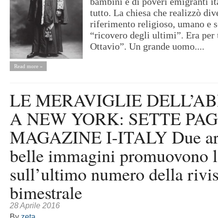
bambini e di poveri emigranti i
tutto. La chiesa che realizzò di
riferimento religioso, umano e s
“ricovero degli ultimi”. Era per 
Ottavio”. Un grande uomo....
Read more »
LE MERAVIGLIE DELL’A
A NEW YORK: SETTE PAG
MAGAZINE I-ITALY Due arti
belle immagini promuovono l
sull’ultimo numero della rivis
bimestrale
28 Aprile 2016
By
zeta