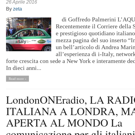
26 Aprile 2016
By
zeta
di Goffredo Palmerini L’AQU
Recentemente il Corriere della S
e prestigioso quotidiano italiano
mezza pagina del suo inserto “
un bell’articolo di Andrea Marin
all’esperienza di i-Italy, netwo
forte crescita con sede a New York e interamente dedi
In dieci anni...
Read more »
LondonONEradio, LA RAD
ITALIANA A LONDRA, M
APERTA AL MONDO La
comunicazione per gli italian