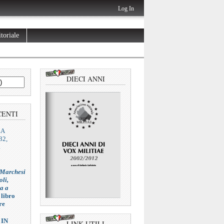
Log In
toriale
DIECI ANNI
CENTI
ZA
32,
L
 Marchesi
oli,
ia a
 libro
re
 IN
LINK UTILI