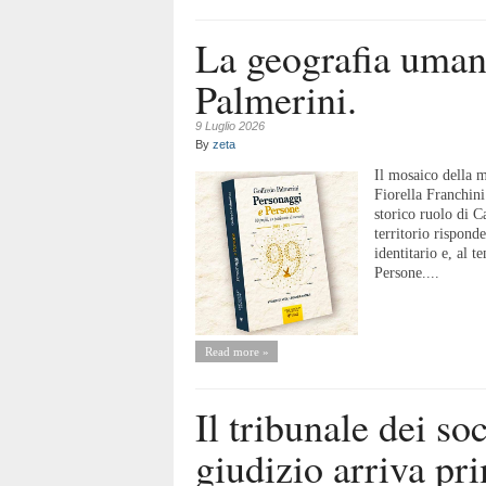
La geografia uman
Palmerini.
9 Luglio 2026
By
zeta
Il mosaico della m
Fiorella Franchin
storico ruolo di Ca
territorio rispond
identitario e, al 
Persone....
Read more »
Il tribunale dei so
giudizio arriva pri