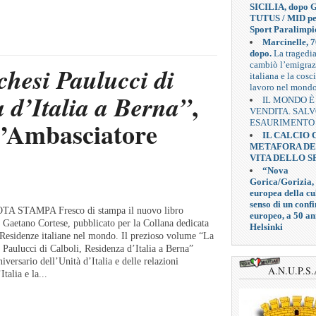
SICILIA, dopo G
TUTUS / MID pe
Sport Paralimpi
Marcinelle, 7
dopo.
La tragedi
cambiò l’emigra
chesi Paulucci di
italiana e la cosc
lavoro nel mond
,
a d’Italia a Berna”
IL MONDO È
VENDITA. SAL
ll’Ambasciatore
ESAURIMENTO
IL CALCIO
METAFORA D
VITA DELLO S
“Nova
Gorica/Gorizia,
europea della cul
senso di un confi
OTA STAMPA Fresco di stampa il nuovo libro
europeo, a 50 an
 Gaetano Cortese, pubblicato per la Collana dedicata
Helsinki
 Residenze italiane nel mondo. Il prezioso volume “La
 Paulucci di Calboli, Residenza d’Italia a Berna”
iversario dell’Unità d’Italia e delle relazioni
A.N.U.P.S.
Italia e la...