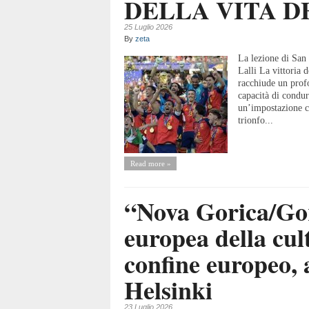
DELLA VITA D
25 Luglio 2026
By
zeta
La lezione di San 
Lalli La vittoria 
racchiude un profo
capacità di condur
un’impostazione ch
trionfo...
Read more »
“Nova Gorica/Gor
europea della cult
confine europeo, 
Helsinki
23 Luglio 2026