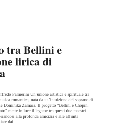
 tra Bellini e
ne lirica di
a
fredo Palmerini Un’unione artistica e spirituale tra
musica romantica, nata da un’intuizione del soprano di
le Dominika Zamara. Il progetto “Bellini e Chopin,
to” mette in luce il legame tra questi due maestri
pirandosi alla profonda amicizia e alle affinità
iate dai...