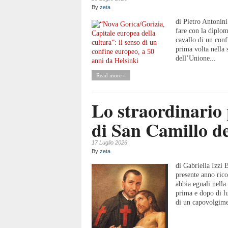
By
zeta
di Pietro Antonini
fare con la diplom
cavallo di un con
prima volta nella 
dell’Unione...
Read more »
Lo straordinario 
di San Camillo de
17 Luglio 2026
By
zeta
di Gabriella Izzi 
presente anno rico
abbia eguali nella
prima e dopo di lu
di un capovolgimen