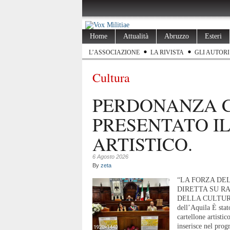
Home
Attualità
Abruzzo
Esteri
L’ASSOCIAZIONE
LA RIVISTA
GLI AUTORI
Cultura
PERDONANZA C
PRESENTATO I
ARTISTICO.
6 Agosto 2026
By
zeta
“LA FORZA DE
DIRETTA SU RA
DELLA CULTURA 
dell’Aquila È stat
cartellone artisti
inserisce nel prog