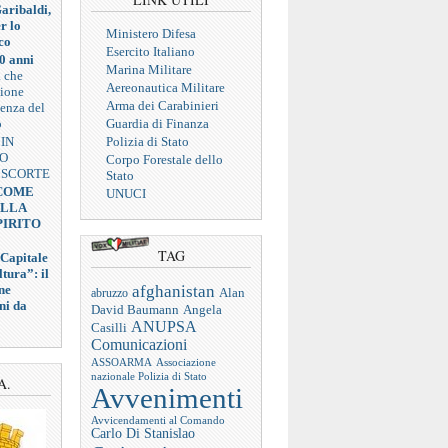
aribaldi,
r lo
Ministero Difesa
co
Esercito Italiano
0 anni
Marina Militare
a che
Aereonautica Militare
zione
Arma dei Carabinieri
ienza del
o
Guardia di Finanza
 IN
Polizia di Stato
VO
Corpo Forestale dello
 SCORTE
Stato
 COME
UNUCI
ELLA
PIRITO
TAG
 Capitale
tura”: il
afghanistan
ne
abruzzo
Alan
ni da
Angela
David Baumann
ANUPSA
Casilli
Comunicazioni
ASSOARMA
Associazione
nazionale Polizia di Stato
A.
Avvenimenti
Avvicendamenti al Comando
Carlo Di Stanislao