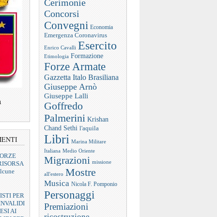
Cerimonie
Concorsi
Convegni
Economia
Emergenza Coronavirus
Esercito
Enrico Cavalli
Formazione
Etimologia
Forze Armate
Gazzetta Italo Brasiliana
Giuseppe Arnò
Giuseppe Lalli
a
Goffredo
Palmerini
Krishan
Chand Sethi
l'aquila
Libri
MENTI
Marina Militare
Italiana
Medio Oriente
FORZE
Migrazioni
missione
RISORSA
Mostre
lcune
all'estero
Musica
Nicola F. Pomponio
Personaggi
ISTI PER
INVALIDI
Premiazioni
ESI AI
ricostruzione