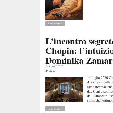
Read more »
L’incontro segreto
Chopin: l’intuizio
Dominika Zamar
14 Luglio 2026
By
zeta
14 luglio 2026 Gof
due colossi della 
fama internaziona
due Geni a confron
dell’Ottocento, is
stilistiche testimon
Read more »