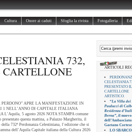
Cultura
Onore ai caduti
Sfoglia la rivista
Fotogalleria
Edi
ELESTIANIA 732,
L CARTELLONE
ARTICOLI RE
PERDONAN
CELESTIANIA 7
PRESENTATO I
CARTELLONE
ARTISTICO.
“La Villa dei
L PERDONO” APRE LA MANIFESTAZIONE IN
Paulucci di Calb
I 1 NELL’ANNO DI CAPITALE ITALIANA
Residenza d’Ital
L’Aquila, 5 agosto 2026 NOTA STAMPA comune
Berna”
, il nuovo
o presentato questa mattina, a Palazzo Margherita, il
dell’Ambasciato
co della 732ª Perdonanza Celestiniana, l’edizione che si
Gaetano Cortese
ramma dell’Aquila Capitale italiana della Cultura 2026
LO SBARCO