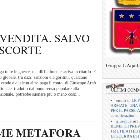
 VENDITA. SALVO
SCORTE
Gruppo L'Aquil
ga tutte le guerre, ma difficilmente arriva in ritardo. E
 globale, tra dazi, sanzioni e algoritmi, qualcuno
vende e qualcun altro paga il conto. di Giuseppe Arnò
to che, tradotto dal buon senso popolare alla
ULTIMI COM
zionale, potrebbe suonare più o meno così:...
ennio
su
LE 
ARMATE, UNA 
PER IL PAESE. A
considerazioni.
giuseppe
su
I
BENEFICI PREV
OME METAFORA
I MUTILATI ED 
DI GUERRA EST