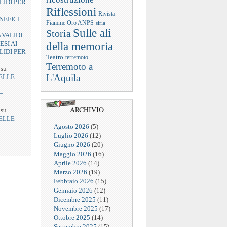
LIDI PER
Riflessioni
Rivista
NEFICI
Fiamme Oro ANPS
siria
Sulle ali
Storia
NVALIDI
ESI AI
della memoria
LIDI PER
Teatro
terremoto
Terremoto a
su
L'Aquila
ELLE
–
ARCHIVIO
su
ELLE
Agosto 2026
(5)
–
Luglio 2026
(12)
Giugno 2026
(20)
Maggio 2026
(16)
Aprile 2026
(14)
Marzo 2026
(19)
Febbraio 2026
(15)
Gennaio 2026
(12)
Dicembre 2025
(11)
Novembre 2025
(17)
Ottobre 2025
(14)
Settembre 2025
(15)