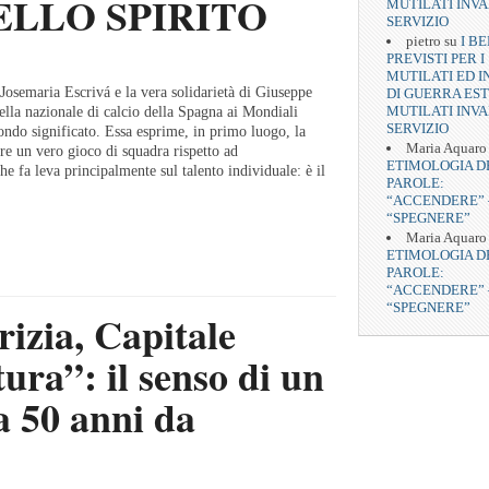
ELLO SPIRITO
MUTILATI INVA
SERVIZIO
pietro
su
I BE
PREVISTI PER I
MUTILATI ED I
Josemaria Escrivá e la vera solidarietà di Giuseppe
DI GUERRA EST
MUTILATI INVA
della nazionale di calcio della Spagna ai Mondiali
SERVIZIO
ndo significato. Essa esprime, in primo luogo, la
Maria Aquaro
re un vero gioco di squadra rispetto ad
ETIMOLOGIA D
e fa leva principalmente sul talento individuale: è il
PAROLE:
“ACCENDERE” 
“SPEGNERE”
Maria Aquaro
ETIMOLOGIA D
PAROLE:
“ACCENDERE” 
“SPEGNERE”
izia, Capitale
ura”: il senso di un
a 50 anni da