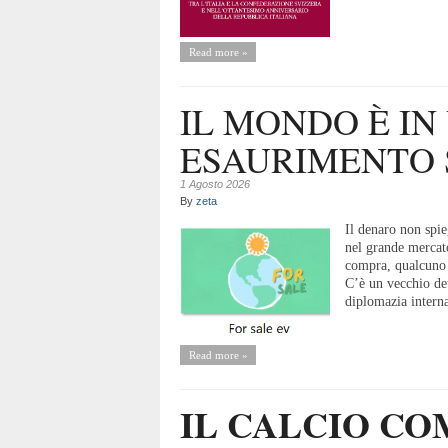
Read more »
IL MONDO È IN
ESAURIMENTO 
1 Agosto 2026
By
zeta
Il denaro non spie
nel grande mercato
compra, qualcuno 
C’è un vecchio det
diplomazia interna
Read more »
IL CALCIO C