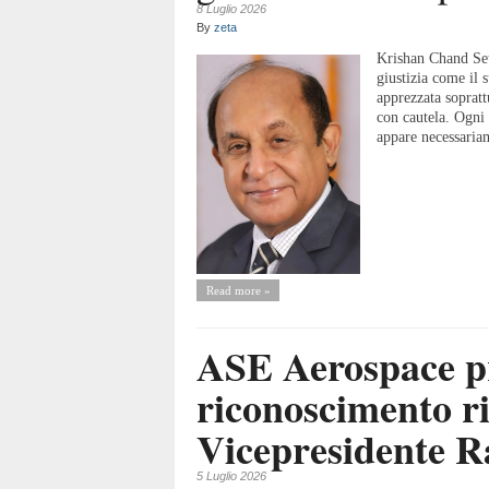
8 Luglio 2026
By
zeta
Krishan Chand Set
giustizia come il s
apprezzata sopratt
con cautela. Ogni 
appare necessariam
Read more »
ASE Aerospace pr
riconoscimento ri
Vicepresidente 
5 Luglio 2026