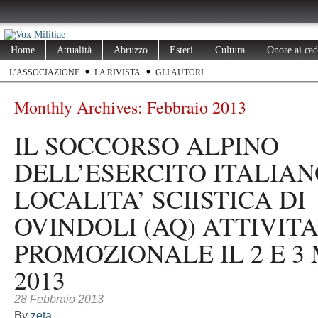
Home
Attualità
Abruzzo
Esteri
Cultura
Onore ai cad
L’ASSOCIAZIONE
LA RIVISTA
GLI AUTORI
Monthly Archives:
Febbraio 2013
IL SOCCORSO ALPINO
DELL’ESERCITO ITALIA
LOCALITA’ SCIISTICA DI
OVINDOLI (AQ) ATTIVITA
PROMOZIONALE IL 2 E 3
2013
28 Febbraio 2013
By
zeta