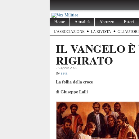
Home
Attualità
Abruzzo
Esteri
L’ASSOCIAZIONE
LA RIVISTA
GLI AUTORI
IL VANGELO È
RIGIRATO
15 Aprile 2022
By
zeta
La follia della croce
di
Giuseppe Lalli