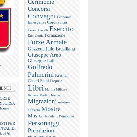
Cerimonie
Concorsi
Convegni
Economia
Emergenza Coronavirus
Esercito
Enrico Cavalli
Formazione
Etimologia
Forze Armate
Gazzetta Italo Brasiliana
Giuseppe Arnò
Giuseppe Lalli
a
Goffredo
Palmerini
Krishan
Chand Sethi
l'aquila
Libri
MENTI
Marina Militare
Italiana
Medio Oriente
FORZE
Migrazioni
missione
RISORSA
Mostre
lcune
all'estero
Musica
Nicola F. Pomponio
Personaggi
ISTI PER
INVALIDI
Premiazioni
ESI AI
ricostruzione