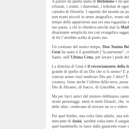
A partire da quella stalla di
Betlemme
e da que
rifiutati, i reietti, i diseredati, i tribolati di og
cattedra di filosofia. I sapienti del mondo ne po
non erano piccoli in senso anagrafico, erano ad
tempo delle apparizioni una era una ragazzina a
suo paese, a chi le chiedeva perché mai la
Mad
disarmante semplicità ma con evangelica saggez
di lei l’avrebbe scelta al posto suo.
Un cristiano del nostro tempo,
Don Tonino Bel
Gesù
ha usato è il grembiule (“
la
parnanza
”, c
Santo, nell’
Ultima Cena
, per lavare i piedi dei
La dottrina di Gesù è
il rovesciamento della 
grande di quello di un Dio che si fa uomo? E p
ciascun uomo vuol sembrare Dio per l’altro? E c
creatura, fosse anche l’ultima della terra, possa
Dio di Abramo, di Isacco, di Giacobbe, sa cont
Ma per farci amici del mistero dobbiamo cammi
strani personaggi, metà re metà filosofi, che, ve
delle altre, credevano di trovare un re e vider
Per quel bimbo, una volta fatto adulto, una sola
mercante di
Assisi
, sarebbe valsa tutto il sangu
quel bambinello in fasce dalle guancette rosee c