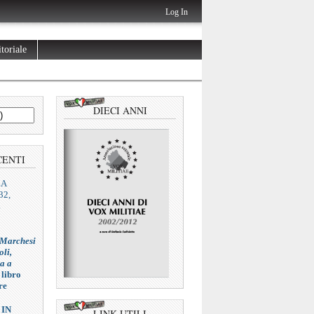
Log In
toriale
DIECI ANNI
CENTI
ZA
32,
L
 Marchesi
oli,
ia a
 libro
re
 IN
LINK UTILI