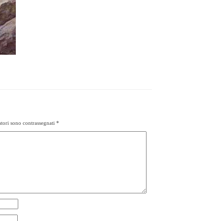
tori sono contrassegnati
*