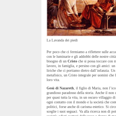
La Lavanda dei piedi
Per poco che ci fermiamo a riflettere sulle accat
con le luminarie e gli addobbi delle nostre città
bisogno di un
Cristo
che si possa toccare con m
lavoro, in famiglia, e persino con gli amici: un
liriche che ci portiamo dietro dall’infanzia. Un 
metafisico, un Cristo integrale per uomini che 
loro vita.
Gesù di Nazareth
, il figlio di Maria, non l’i
grandioso paradosso della storia. Anche il non 
per quasi tutta la vita, in un oscuro villaggio
ogni contatto con il mondo e la società che con
politici, forse anche di carisma estetico. Si cir
sceglie i suoi seguaci. Va alla ricerca non di po