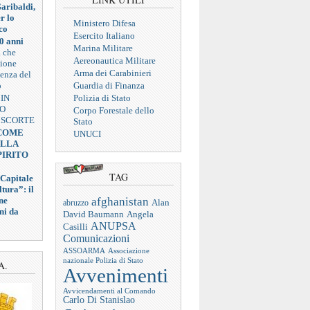
aribaldi,
r lo
Ministero Difesa
co
Esercito Italiano
0 anni
Marina Militare
a che
Aereonautica Militare
zione
Arma dei Carabinieri
ienza del
o
Guardia di Finanza
 IN
Polizia di Stato
VO
Corpo Forestale dello
 SCORTE
Stato
 COME
UNUCI
ELLA
PIRITO
TAG
 Capitale
tura”: il
afghanistan
ne
abruzzo
Alan
ni da
Angela
David Baumann
ANUPSA
Casilli
Comunicazioni
ASSOARMA
Associazione
nazionale Polizia di Stato
A.
Avvenimenti
Avvicendamenti al Comando
Carlo Di Stanislao