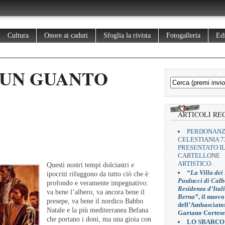
Cultura
Onore ai caduti
Sfoglia la rivista
Fotogalleria
Edi
 UN GUANTO
ARTICOLI RE
PERDONAN
CELESTIANIA 7
PRESENTATO I
CARTELLONE
ARTISTICO.
Questi nostri tempi dolciastri e
“La Villa dei
ipocriti rifuggono da tutto ciò che è
Paulucci di Calb
profondo e veramente impegnativo:
Residenza d’Ital
va bene l’albero, va ancora bene il
Berna”
, il nuovo
presepe, va bene il nordico Babbo
dell’Ambasciato
Natale e la più mediterranea Befana
Gaetano Cortese
che portano i doni, ma una gioia con
LO SBARCO