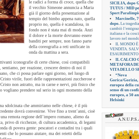
le radici a forma di croce, quella che
SICILIA, dopo G
il vecchio Simeone annuncia a Maria
TUTUS / MID pe
Sport Paralimpi
già il giorno della presentazione al
Marcinelle, 7
tempio del bimbo appena nato, quella
dopo.
La tragedi
proprio no, quella è scandalosa, in
cambiò l’emigra
fondo non è stata mai di moda. Anzi
italiana e la cosc
il dolore e la morte dovranno essere
lavoro nel mond
banditi per sempre, non fanno parte
IL MONDO È
della coreografia a reti unificate in
VENDITA. SAL
onda da mattina a sera.
ESAURIMENTO
IL CALCIO
tivanti iconografie di certe chiese, così compatibili
METAFORA D
, sentiamo, per reazione, crescere dentro di noi il
VITA DELLO S
ano, che ci possa parlare ogni giorno, nel luogo di
“Nova
 Cristo virile, fuori delle rappresentazioni zuccherose e
Gorica/Gorizia,
Cristo non astratto, ma in carne e nervi, più fisico che
europea della cul
senso di un confi
lo vogliano prendere sul serio in ogni momento della
europeo, a 50 an
Helsinki
cona sdolcinata che ammiriamo nelle chiese, è il più
credente dovrà convenirne. Vive fino a trent’anni, cioè
 di una remota regione dell’impero romano, alieno da
A.N.U.P.S.
ta, privo di ricchezze, di cultura accademica, di legami
conda di povera gente: pescatori e contadini tra i quali
tenti che lo possano aiutare, ma dei reietti della