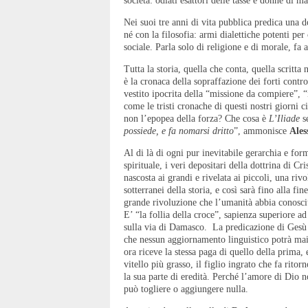
società: odiati esattori delle tasse e donne di ma
Nei suoi tre anni di vita pubblica predica una d
né con la filosofia: armi dialettiche potenti p
sociale. Parla solo di religione e di morale, fa
Tutta la storia, quella che conta, quella scritta n
è la cronaca della sopraffazione dei forti contr
vestito ipocrita della “missione da compiere”, “
come le tristi cronache di questi nostri giorni
non l’epopea della forza? Che cosa è
L’Iliade
s
possiede, e fa nomarsi dritto
”, ammonisce
Ale
Al di là di ogni pur inevitabile gerarchia e form
spirituale, i veri depositari della dottrina di Cri
nascosta ai grandi e rivelata ai piccoli, una ri
sotterranei della storia, e così sarà fino alla f
grande rivoluzione che l’umanità abbia conosci
E’ “la follia della croce”, sapienza superiore 
sulla via di Damasco. La predicazione di Gesù
che nessun aggiornamento linguistico potrà mai 
ora riceve la stessa paga di quello della prima,
vitello più grasso, il figlio ingrato che fa rito
la sua parte di eredità. Perché l’amore di Dio 
può togliere o aggiungere nulla.