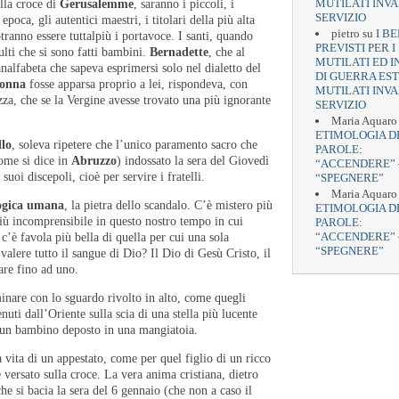
MUTILATI INVA
lla croce di
Gerusalemme
, saranno i piccoli, i
SERVIZIO
ni epoca, gli autentici maestri, i titolari della più alta
pietro
su
I BE
tranno essere tuttalpiù i portavoce. I santi, quando
PREVISTI PER I
ulti che si sono fatti bambini.
Bernadette
, che al
MUTILATI ED I
nalfabeta che sapeva esprimersi solo nel dialetto del
DI GUERRA EST
onna
fosse apparsa proprio a lei, rispondeva, con
MUTILATI INVA
za, che se la Vergine avesse trovato una più ignorante
SERVIZIO
Maria Aquaro
ETIMOLOGIA D
lo
, soleva ripetere che l’unico paramento sacro che
PAROLE:
ome si dice in
Abruzzo
) indossato la sera del Giovedì
“ACCENDERE” 
 suoi discepoli, cioè per servire i fratelli.
“SPEGNERE”
Maria Aquaro
logica umana
, la pietra dello scandalo. C’è mistero più
ETIMOLOGIA D
iù incomprensibile in questo nostro tempo in cui
PAROLE:
“ACCENDERE” 
’è favola più bella di quella per cui una sola
“SPEGNERE”
 valere tutto il sangue di Dio? Il Dio di Gesù Cristo, il
are fino ad uno.
nare con lo sguardo rivolto in alto, come quegli
nuti dall’Oriente sulla scia di una stella più lucente
o un bambino deposto in una mangiatoia.
 vita di un appestato, come per quel figlio di un ricco
e versato sulla croce. La vera anima cristiana, dietro
he si bacia la sera del 6 gennaio (che non a caso il