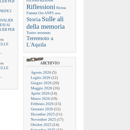
LIDI PER
Riflessioni
Rivista
NEFICI
Fiamme Oro ANPS
siria
Sulle ali
Storia
NVALIDI
ESI AI
della memoria
LIDI PER
Teatro
terremoto
Terremoto a
su
L'Aquila
ELLE
–
ARCHIVIO
su
ELLE
Agosto 2026
(5)
–
Luglio 2026
(12)
Giugno 2026
(20)
Maggio 2026
(16)
Aprile 2026
(14)
Marzo 2026
(19)
Febbraio 2026
(15)
Gennaio 2026
(12)
Dicembre 2025
(11)
Novembre 2025
(17)
Ottobre 2025
(14)
Settembre 2025
(15)