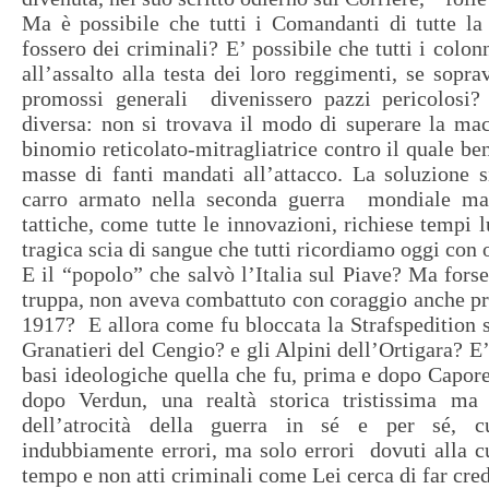
Ma è possibile che tutti i Comandanti di tutte la
fossero dei criminali? E’ possibile che tutti i colo
all’assalto alla testa dei loro reggimenti, se sopra
promossi generali divenissero pazzi pericolosi?
diversa: non si trovava il modo di superare la mac
binomio reticolato-mitragliatrice contro il quale be
masse di fanti mandati all’attacco. La soluzione s
carro armato nella seconda guerra mondiale ma 
tattiche, come tutte le innovazioni, richiese tempi 
tragica scia di sangue che tutti ricordiamo oggi con 
E il “popolo” che salvò l’Italia sul Piave? Ma forse
truppa, non aveva combattuto con coraggio anche p
1917? E allora come fu bloccata la Strafspedition su
Granatieri del Cengio? e gli Alpini dell’Ortigara? E’ 
basi ideologiche quella che fu, prima e dopo Capor
dopo Verdun, una realtà storica tristissima ma f
dell’atrocità della guerra in sé e per sé, c
indubbiamente errori, ma solo errori dovuti alla cu
tempo e non atti criminali come Lei cerca di far crede