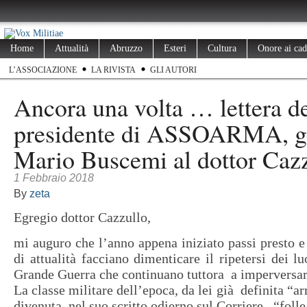
Home
Attualità
Abruzzo
Esteri
Cultura
Onore ai cad
L’ASSOCIAZIONE
LA RIVISTA
GLI AUTORI
Ancora una volta … lettera d
presidente di ASSOARMA, g
Mario Buscemi al dottor Cazz
1 Febbraio 2018
By
zeta
Egregio dottor Cazzullo,
mi auguro che l’anno appena iniziato passi presto e
di attualità facciano dimenticare il ripetersi dei l
Grande Guerra che continuano tuttora a imperversar
La classe militare dell’epoca, da lei già definita “ar
divenuta, nel suo scritto odierno sul Corriere, “folle