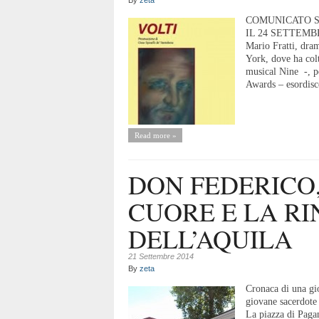
By
zeta
COMUNICATO S
IL 24 SETTEMBRE 
Mario Fratti, dra
York, dove ha colt
musical Nine -, p
Awards – esordisce
Read more »
DON FEDERICO,
CUORE E LA RI
DELL’AQUILA
21 Settembre 2014
By
zeta
Cronaca di una gi
giovane sacerdo
La piazza di Pagan