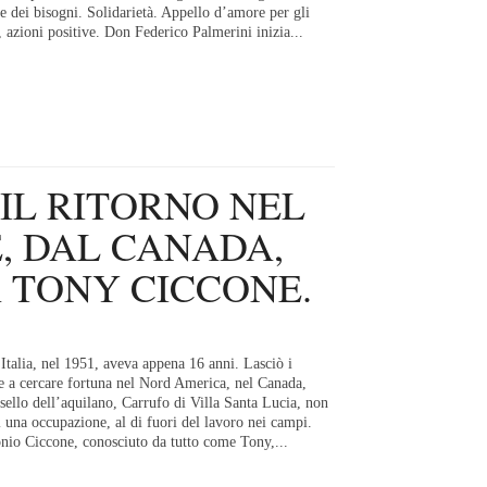
 dei bisogni. Solidarietà. Appello d’amore per gli
i, azioni positive. Don Federico Palmerini inizia...
 IL RITORNO NEL
, DAL CANADA,
 TONY CICCONE.
Italia, nel 1951, aveva appena 16 anni. Lasciò i
re a cercare fortuna nel Nord America, nel Canada,
sello dell’aquilano, Carrufo di Villa Santa Lucia, non
di una occupazione, al di fuori del lavoro nei campi.
onio Ciccone, conosciuto da tutto come Tony,...