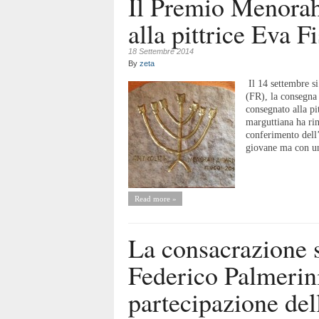
Il Premio Menorah
alla pittrice Eva F
18 Settembre 2014
By
zeta
Il 14 settembre si
(FR), la consegna
consegnato alla pi
marguttiana ha rin
conferimento dell
giovane ma con un
Read more »
La consacrazione 
Federico Palmerini
partecipazione del