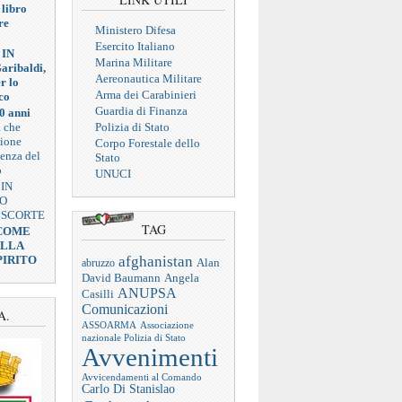
 libro
re
Ministero Difesa
Esercito Italiano
 IN
Marina Militare
aribaldi,
Aereonautica Militare
r lo
Arma dei Carabinieri
co
Guardia di Finanza
0 anni
a che
Polizia di Stato
zione
Corpo Forestale dello
ienza del
Stato
o
UNUCI
 IN
VO
 SCORTE
TAG
 COME
ELLA
afghanistan
PIRITO
abruzzo
Alan
Angela
David Baumann
ANUPSA
Casilli
Comunicazioni
A.
ASSOARMA
Associazione
nazionale Polizia di Stato
Avvenimenti
Avvicendamenti al Comando
Carlo Di Stanislao