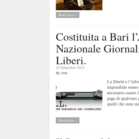
Read more »
Costituita a Bari 
Nazionale Giornali
Liberi.
19 Settembre 2014
By
zeta
La libertà e l’inf
impossibile essere
necessario essere l
paga di qualcuno g
quelli che sono su
Read more »