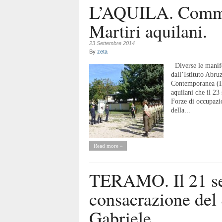
L’AQUILA. Comme
Martiri aquilani.
23 Settembre 2014
By
zeta
Diverse le manife
dall’Istituto Abruz
Contemporanea (IA
aquilani che il 23
Forze di occupazio
della...
Read more »
TERAMO. Il 21 se
consacrazione del 
Gabriele