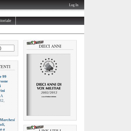
Log In
toriale
DIECI ANNI
CENTI
e 99
rsone
i
ini
ZA
32,
L
 Marchesi
oli,
ia a
LINK UTILI