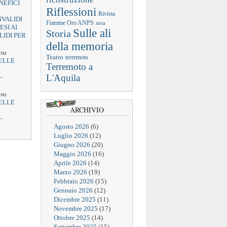
NEFICI
Riflessioni
Rivista
NVALIDI
Fiamme Oro ANPS
siria
ESI AI
Sulle ali
Storia
LIDI PER
della memoria
su
Teatro
terremoto
ELLE
Terremoto a
L'Aquila
–
su
ELLE
ARCHIVIO
–
Agosto 2026
(6)
Luglio 2026
(12)
Giugno 2026
(20)
Maggio 2026
(16)
Aprile 2026
(14)
Marzo 2026
(19)
Febbraio 2026
(15)
Gennaio 2026
(12)
Dicembre 2025
(11)
Novembre 2025
(17)
Ottobre 2025
(14)
Settembre 2025
(15)