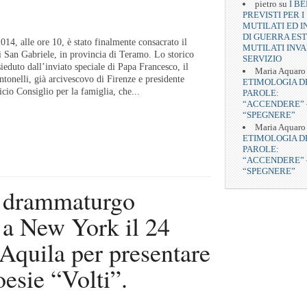
pietro
su
I BE
PREVISTI PER I
MUTILATI ED I
DI GUERRA EST
14, alle ore 10, è stato finalmente consacrato il
MUTILATI INVA
i San Gabriele, in provincia di Teramo. Lo storico
SERVIZIO
sieduto dall’inviato speciale di Papa Francesco, il
Maria Aquaro
tonelli, già arcivescovo di Firenze e presidente
ETIMOLOGIA D
icio Consiglio per la famiglia, che...
PAROLE:
“ACCENDERE” 
“SPEGNERE”
Maria Aquaro
ETIMOLOGIA D
PAROLE:
“ACCENDERE” 
“SPEGNERE”
drammaturgo
 a New York il 24
’Aquila per presentare
oesie “Volti”.