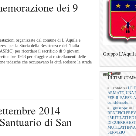
morazione dei 9
stazioni organizzate dal comune di L’Aquila e
zese per la Storia della Resistenza e dell’Italia
SRIC) per ricordare il sacrificio di 9 giovani
Gruppo L'Aquil
 settembre 1943 per sfuggire ai rastrellamenti delle
ne tedesche che occupavano la città scelsero la strada
ULTIMI COM
ennio
su
LE 
ARMATE, UNA 
PER IL PAESE. A
considerazioni.
ttembre 2014
giuseppe
su
I
BENEFICI PREV
Santuario di San
I MUTILATI ED 
DI GUERRA EST
MUTILATI INVA
SERVIZIO