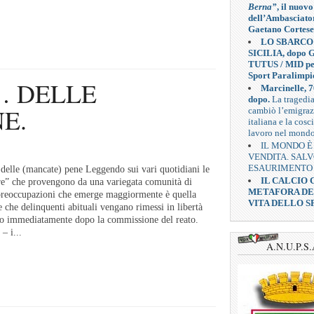
Berna”
, il nuovo
dell’Ambasciato
Gaetano Cortese
LO SBARCO
SICILIA, dopo G
TUTUS / MID pe
Sport Paralimpi
 … DELLE
Marcinelle, 7
dopo.
La tragedi
E.
cambiò l’emigra
italiana e la cosc
lavoro nel mond
IL MONDO È
VENDITA. SAL
ESAURIMENTO
 delle (mancate) pene Leggendo sui vari quotidiani le
IL CALCIO
ore” che provengono da una variegata comunità di
METAFORA D
e preoccupazioni che emerge maggiormente è quella
VITA DELLO S
e che delinquenti abituali vengano rimessi in libertà
o immediatamente dopo la commissione del reato.
– i...
A.N.U.P.S.