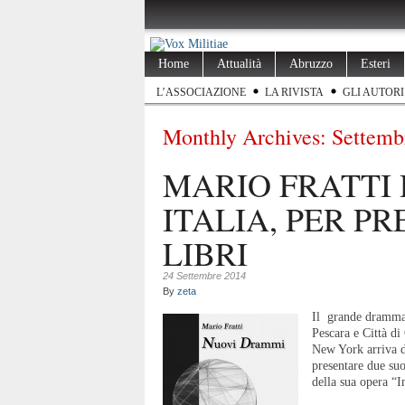
Home
Attualità
Abruzzo
Esteri
L’ASSOCIAZIONE
LA RIVISTA
GLI AUTORI
Monthly Archives:
Settemb
MARIO FRATTI
ITALIA, PER PR
LIBRI
24 Settembre 2014
By
zeta
Il grande drammat
Pescara e Città 
New York arriva d
presentare due suoi
della sua opera “I