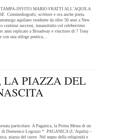
TAMPA-INVITO MARIO FRATTI ALL’AQUILA
Commediografo, scrittore e ora anche poeta.
mmaturgo aquilano residente da oltre 50 anni a New
o continui successi, innanzitutto col celeberrimo
er anni replicato a Broadway e vincitore di 7 Tony
 con una silloge poetica,...
 LA PIAZZA DEL
NASCITA
ornata particolare. A Paganica, la Prima Messa di un
te di Domenico Logozzo * PAGANICA (L’Aquila) –
ica, piazza del cuore. Nel segno della religiosità e