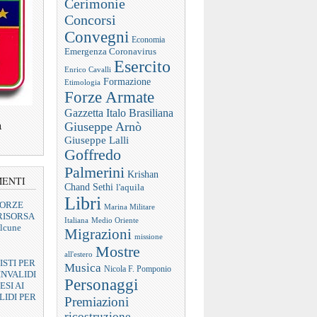
Cerimonie
Concorsi
Convegni
Economia
Emergenza Coronavirus
Esercito
Enrico Cavalli
Formazione
Etimologia
Forze Armate
Gazzetta Italo Brasiliana
a
Giuseppe Arnò
Giuseppe Lalli
Goffredo
Palmerini
Krishan
MENTI
Chand Sethi
l'aquila
Libri
FORZE
Marina Militare
RISORSA
Italiana
Medio Oriente
lcune
Migrazioni
missione
Mostre
all'estero
ISTI PER
Musica
Nicola F. Pomponio
INVALIDI
Personaggi
ESI AI
LIDI PER
Premiazioni
ricostruzione