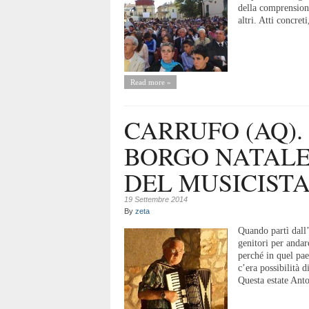
della comprensione
altri. Atti concret
Read more »
CARRUFO (AQ).
BORGO NATALE
DEL MUSICISTA
19 Settembre 2014
By
zeta
Quando partì dall’
genitori per anda
perché in quel pae
c’era possibilità 
Questa estate Ant