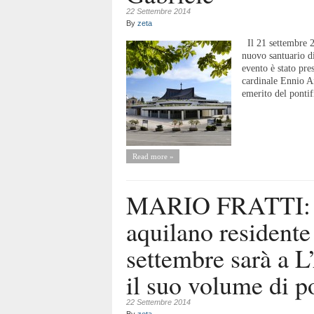
22 Settembre 2014
By
zeta
Il 21 settembre 20
nuovo santuario d
evento è stato pre
cardinale Ennio An
emerito del pontif
Read more »
MARIO FRATTI: 
aquilano residente
settembre sarà a L
il suo volume di p
22 Settembre 2014