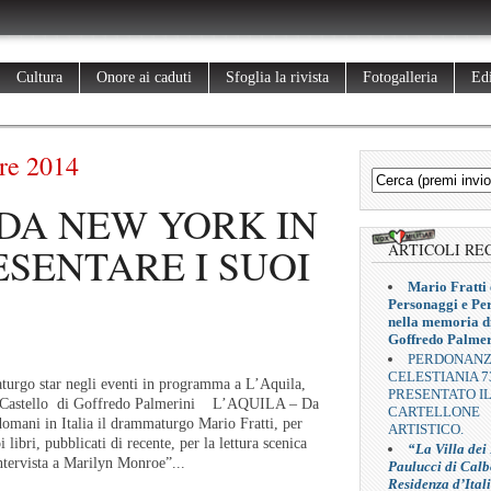
Cultura
Onore ai caduti
Sfoglia la rivista
Fotogalleria
Edi
re 2014
 DA NEW YORK IN
ESENTARE I SUOI
ARTICOLI RE
Mario Fratti 
Personaggi e Pe
nella memoria d
Goffredo Palmer
PERDONAN
CELESTIANIA 7
urgo star negli eventi in programma a L’Aquila,
PRESENTATO I
di Castello di Goffredo Palmerini L’AQUILA – Da
CARTELLONE
omani in Italia il drammaturgo Mario Fratti, per
ARTISTICO.
 libri, pubblicati di recente, per la lettura scenica
“La Villa dei
ntervista a Marilyn Monroe”...
Paulucci di Calb
Residenza d’Ital