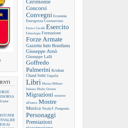
Cerimonie
Concorsi
Convegni
Economia
Emergenza Coronavirus
Esercito
Enrico Cavalli
Formazione
Etimologia
Forze Armate
Gazzetta Italo Brasiliana
Giuseppe Arnò
Giuseppe Lalli
a
Goffredo
Palmerini
Krishan
Chand Sethi
l'aquila
Libri
MENTI
Marina Militare
Italiana
Medio Oriente
FORZE
Migrazioni
missione
RISORSA
Mostre
lcune
all'estero
Musica
Nicola F. Pomponio
Personaggi
ISTI PER
INVALIDI
Premiazioni
ESI AI
ricostruzione