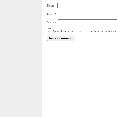
Nome
*
Email
*
Sito web
Salva il mio nome, email e sito web in questo brows