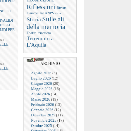
LIDI PER
Riflessioni
Rivista
NEFICI
Fiamme Oro ANPS
siria
Sulle ali
Storia
NVALIDI
ESI AI
della memoria
LIDI PER
Teatro
terremoto
Terremoto a
su
L'Aquila
ELLE
–
ARCHIVIO
su
ELLE
Agosto 2026
(5)
–
Luglio 2026
(12)
Giugno 2026
(20)
Maggio 2026
(16)
Aprile 2026
(14)
Marzo 2026
(19)
Febbraio 2026
(15)
Gennaio 2026
(12)
Dicembre 2025
(11)
Novembre 2025
(17)
Ottobre 2025
(14)
Settembre 2025
(15)