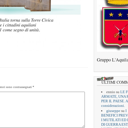
Gruppo L'Aquil
ULTIMI COM
tori sono contrassegnati
*
ennio
su
LE 
ARMATE, UNA 
PER IL PAESE. A
considerazioni.
giuseppe
su
I
BENEFICI PREV
I MUTILATI ED 
DI GUERRA EST