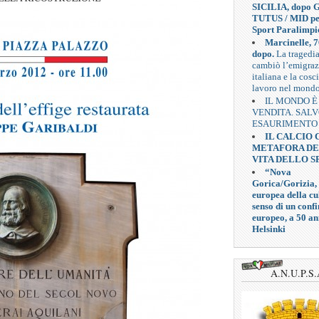
SICILIA, dopo G
TUTUS / MID pe
Sport Paralimpi
Marcinelle, 7
dopo.
La tragedi
cambiò l’emigra
italiana e la cosc
lavoro nel mond
IL MONDO È
VENDITA. SAL
ESAURIMENTO
IL CALCIO
METAFORA D
VITA DELLO S
“Nova
Gorica/Gorizia,
europea della cul
senso di un confi
europeo, a 50 an
Helsinki
A.N.U.P.S.