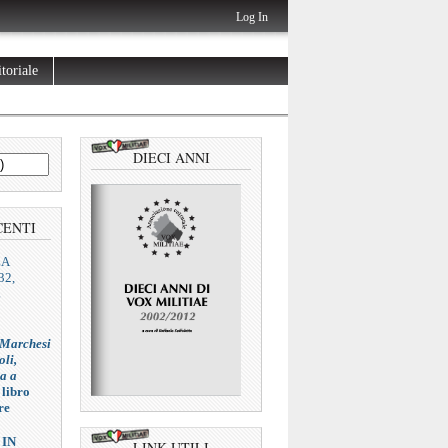
Log In
toriale
DIECI ANNI
CENTI
ZA
32,
L
 Marchesi
oli,
ia a
 libro
re
 IN
LINK UTILI