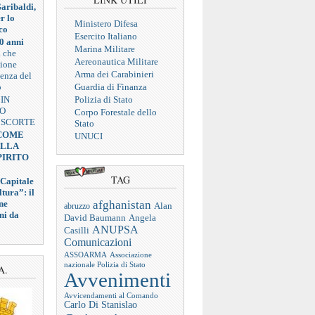
aribaldi,
r lo
Ministero Difesa
co
Esercito Italiano
0 anni
Marina Militare
a che
Aereonautica Militare
zione
Arma dei Carabinieri
ienza del
o
Guardia di Finanza
 IN
Polizia di Stato
VO
Corpo Forestale dello
 SCORTE
Stato
 COME
UNUCI
ELLA
PIRITO
TAG
 Capitale
tura”: il
afghanistan
ne
abruzzo
Alan
ni da
Angela
David Baumann
ANUPSA
Casilli
Comunicazioni
ASSOARMA
Associazione
nazionale Polizia di Stato
A.
Avvenimenti
Avvicendamenti al Comando
Carlo Di Stanislao