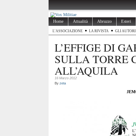
Home
Attualità
Abruzzo
Esteri
L’ASSOCIAZIONE
LA RIVISTA
GLI AUTORI
L’EFFIGE DI G
SULLA TORRE 
ALL’AQUILA
16 Marzo 2012
By
zeta
JEM