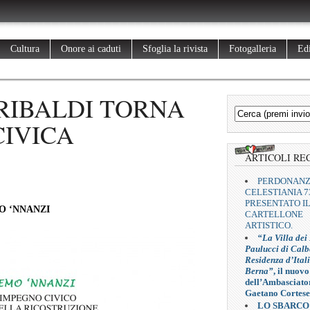
Cultura
Onore ai caduti
Sfoglia la rivista
Fotogalleria
Edi
ARIBALDI TORNA
CIVICA
ARTICOLI RE
PERDONAN
CELESTIANIA 7
PRESENTATO I
O ‘NNANZI
CARTELLONE
ARTISTICO.
“La Villa dei
Paulucci di Calb
Residenza d’Ital
Berna”
, il nuovo
dell’Ambasciato
Gaetano Cortese
LO SBARCO