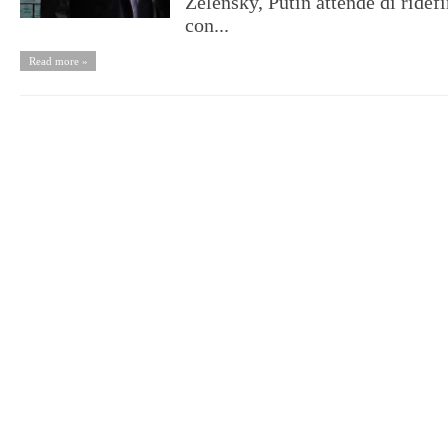
Zelensky, Putin attende di ridefi
con...
Read more »