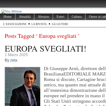
Home
Attualità
Abruzzo
Esteri
Cultura
Onore ai cad
L’ASSOCIAZIONE
LA RIVISTA
GLI AUTORI
Posts Tagged ‘ Europa svegliati ’
EUROPA SVEGLIATI!
1 Marzo 2025
By
zeta
Di Giuseppe Arnò, direttore dell
BrasilianaEDITORIALE MARZO
Roma si discute, Cartagine bruc
antico, ma quanto mai attuale di
all’ennesima dimostrazione delle
europee nel prendere in mano il 
Gli Stati Uniti stringono accordi