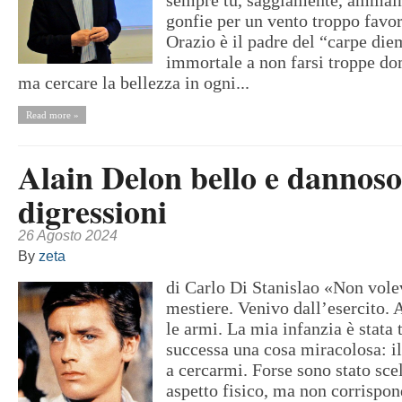
sempre tu, saggiamente, ammain
gonfie per un vento troppo fav
Orazio è il padre del “carpe die
immortale a non farsi troppe do
ma cercare la bellezza in ogni...
Read more »
Alain Delon bello e dannoso
digressioni
26 Agosto 2024
By
zeta
di Carlo Di Stanislao «Non vole
mestiere. Venivo dall’esercito. 
le armi. La mia infanzia è stata 
successa una cosa miracolosa: i
a cercarmi. Forse sono stato scel
aspetto fisico, ma non corrispon