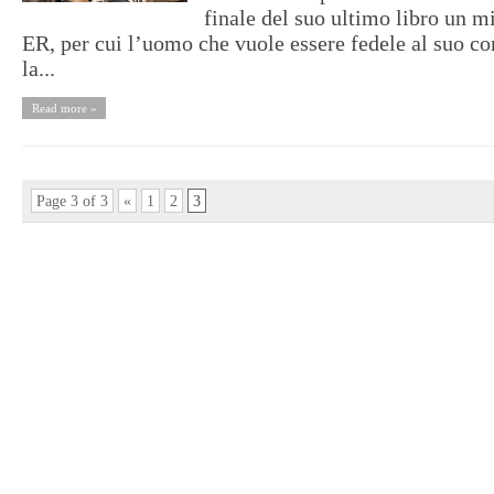
finale del suo ultimo libro un m
ER, per cui l’uomo che vuole essere fedele al suo co
la...
Read more »
Page 3 of 3
«
1
2
3