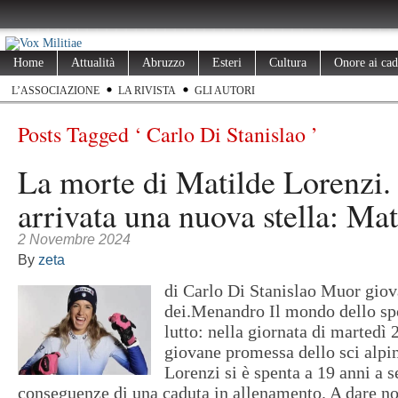
Home
Attualità
Abruzzo
Esteri
Cultura
Onore ai cad
L’ASSOCIAZIONE
LA RIVISTA
GLI AUTORI
Posts Tagged ‘ Carlo Di Stanislao ’
La morte di Matilde Lorenzi. 
arrivata una nuova stella: Mat
2 Novembre 2024
By
zeta
di Carlo Di Stanislao Muor giova
dei.Menandro Il mondo dello spor
lutto: nella giornata di martedì 
giovane promessa dello sci alpi
Lorenzi si è spenta a 19 anni a s
conseguenze di una caduta in allenamento. A dare not