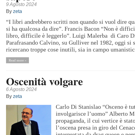
9 Agosto 2024
By
zeta
“I libri andrebbero scritti non quando si vuol dire 
si ha qualcosa da dire”. Francis Bacon “Non è diffici
libro, difficile è leggerlo”. Luigi Malerba di Caro D
Parafrasando Calvino, su Gulliver nel 1982, oggi si s
ricercano troppe cose inutili, sia in campo umanistic
Read more »
Oscenità volgare
6 Agosto 2024
By
zeta
Carlo Di Stanislao “Osceno è tut
involgarisce l’uomo” Alberto Mo
propaganda, il cui vertice è stat
l’oscena presa in giro del Cenac
interpretata da drag queen e per