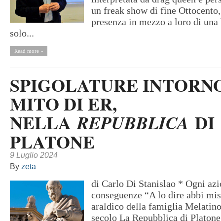
un freak show di fine Ottocento,
presenza in mezzo a loro di un
solo...
Read more »
SPIGOLATURE INTORN
MITO DI ER,
NELLA
DI
REPUBBLICA
PLATONE
9 Luglio 2024
By
zeta
di Carlo Di Stanislao * Ogni azi
conseguenze “A lo dire abbi mi
araldico della famiglia Melatin
secolo La Repubblica di Platone