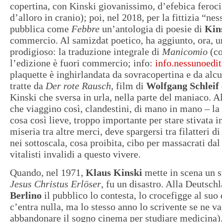
copertina, con Kinski giovanissimo, d’efebica feroci
d’alloro in cranio); poi, nel 2018, per la fittizia “ne
pubblica come
Febbre
un’antologia di poesie di
Kin
commercio. Al samizdat poetico, ha aggiunto, ora, un
prodigioso: la traduzione integrale di
Manicomio
(co
l’edizione è fuori commercio; info:
info.nessunoedi
plaquette è inghirlandata da sovracopertina e da al
tratte da
Der rote Rausch
, film di
Wolfgang Schleif
Kinski che sversa in urla, nella parte del maniaco. Al
che viaggino così, clandestini, di mano in mano – la
cosa così lieve, troppo importante per stare stivata in
miseria tra altre merci, deve spargersi tra filatteri di
nei sottoscala, cosa proibita, cibo per massacrati da
vitalisti invalidi a questo vivere.
Quando, nel 1971,
Klaus Kinski
mette in scena un su
Jesus Christus Erlöser
, fu un disastro. Alla Deutsch
Berlino
il pubblico lo contesta, lo crocefigge al suo 
c’entra nulla, ma lo stesso anno lo scrivente se ne va
abbandonare il sogno cinema per studiare medicina). 