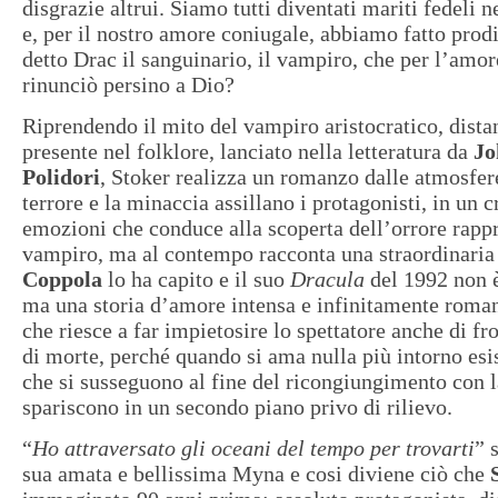
disgrazie altrui. Siamo tutti diventati mariti fedeli n
e, per il nostro amore coniugale, abbiamo fatto pro
detto Drac il sanguinario, il vampiro, che per l’amo
rinunciò persino a Dio?
Riprendendo il mito del vampiro aristocratico, dist
presente nel folklore, lanciato nella letteratura da
Jo
Polidori
, Stoker realizza un romanzo dalle atmosfere
terrore e la minaccia assillano i protagonisti, in un 
emozioni che conduce alla scoperta dell’orrore rappr
vampiro, ma al contempo racconta una straordinaria
Coppola
lo ha capito e il suo
Dracula
del 1992 non è
ma una storia d’amore intensa e infinitamente roman
che riesce a far impietosire lo spettatore anche di fr
di morte, perché quando si ama nulla più intorno esis
che si susseguono al fine del ricongiungimento con 
spariscono in un secondo piano privo di rilievo.
“
Ho attraversato gli oceani del tempo per trovarti
” 
sua amata e bellissima Myna e cosi diviene ciò che