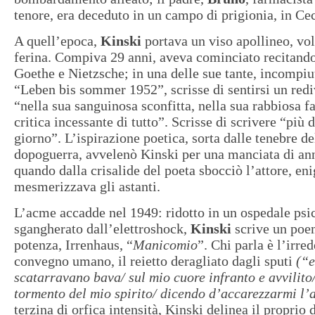
tenore, era deceduto in un campo di prigionia, in Ce
A quell’epoca,
Kinski
portava un viso apollineo, vol
ferina. Compiva 29 anni, aveva cominciato recitando
Goethe e Nietzsche; in una delle sue tante, incompiu
“Leben bis sommer 1952”, scrisse di sentirsi un re
“nella sua sanguinosa sconfitta, nella sua rabbiosa fa
critica incessante di tutto”. Scrisse di scrivere “più d
giorno”. L’ispirazione poetica, sorta dalle tenebre d
dopoguerra, avvelenò Kinski per una manciata di anni
quando dalla crisalide del poeta sbocciò l’attore, en
mesmerizzava gli astanti.
L’acme accadde nel 1949: ridotto in un ospedale psic
sgangherato dall’elettroshock,
Kinski
scrive un poem
potenza, Irrenhaus, “
Manicomio
”. Chi parla è l’irre
convegno umano, il reietto deragliato dagli sputi
(“e
scatarravano bava/ sul mio cuore infranto e avvilito
tormento del mio spirito/ dicendo d’accarezzarmi l
terzina di orfica intensità, Kinski delinea il proprio 