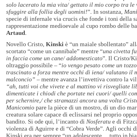
solo lacerato la mia vita/ gettato il mio corpo tra le
sfuggire alla follia degli uomini!
”. In sostanza,
Mani
specie di infernale via crucis che fonde i toni della s
rappresentazione medioevale al cupo rombo delle ba
Artaud
.
Novello Cristo,
Kinski
è “un maiale sbollentato” all
scortato “come un cannibale” mentre “
una civetta f
in faccia come un cane/ addomesticato
”. Il Cristo/K
oltraggio possibile – “
io vengo pesato come un tozzo
trascinato a forza mentre occhi di iena/ valutano il
malconcio”
– mentre avanza l’invettiva contro la vi
“ah, tutti voi che vivete e al mattino vi risvegliate li
dimenticate i chiodi che portate nei cuori/ quelli com
per schernire,/ che stramazzi ancora una volta Crist
Manicomio
pare la pièce di un mostro, di un dio mar
creatura solare capace di eclissarsi nel proprio oppos
bandito. Si ode qui, l’incanto di
Nosferatu
e di Fitzca
violenza di Aguirre e di “Cobra Verde”. Agli occhi d
Kinski era per sempre “un adolescente… tutto in bi