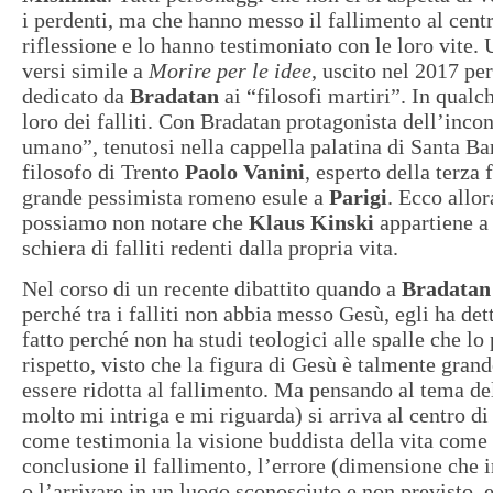
i perdenti, ma che hanno messo il fallimento al centr
riflessione e lo hanno testimoniato con le loro vite. 
versi simile a
Morire per le idee
, uscito nel 2017 pe
dedicato da
Bradatan
ai “filosofi martiri”. In qual
loro dei falliti. Con Bradatan protagonista dell’incon
umano”, tenutosi nella cappella palatina di Santa Bar
filosofo di Trento
Paolo Vanini
, esperto della terza 
grande pessimista romeno esule a
Parigi
. Ecco allo
possiamo non notare che
Klaus Kinski
appartiene a 
schiera di falliti redenti dalla propria vita.
Nel corso di un recente dibattito quando a
Bradata
perché tra i falliti non abbia messo Gesù, egli ha det
fatto perché non ha studi teologici alle spalle che lo
rispetto, visto che la figura di Gesù è talmente gran
essere ridotta al fallimento. Ma pensando al tema de
molto mi intriga e mi riguarda) si arriva al centro di
come testimonia la visione buddista della vita come 
conclusione il fallimento, l’errore (dimensione che i
o l’arrivare in un luogo sconosciuto e non previsto, 