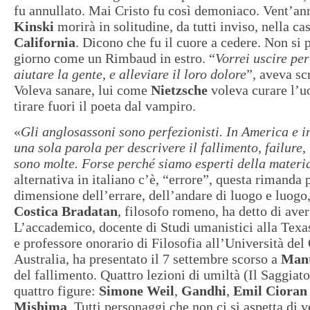
fu annullato. Mai Cristo fu così demoniaco. Vent’an
Kinski
morirà in solitudine, da tutti inviso, nella ca
California
. Dicono che fu il cuore a cedere. Non si 
giorno come un Rimbaud in estro. “
Vorrei uscire per
aiutare la gente, e alleviare il loro dolore
”, aveva sc
Voleva sanare, lui come
Nietzsche
voleva curare l’u
tirare fuori il poeta dal vampiro.
«
Gli anglosassoni sono perfezionisti. In America e i
una sola parola per descrivere il fallimento, failure
sono molte. Forse perché siamo esperti della materi
alternativa in italiano c’è, “errore”, questa rimanda p
dimensione dell’errare, dell’andare di luogo e luogo
Costica Bradatan
, filosofo romeno, ha detto di aver
L’accademico, docente di Studi umanistici alla Texa
e professore onorario di Filosofia all’Università del
Australia, ha presentato il 7 settembre scorso a
Man
del fallimento. Quattro lezioni di umiltà (Il Saggiato
quattro figure:
Simone Weil
,
Gandhi
,
Emil Cioran
Mishima
. Tutti personaggi che non ci si aspetta di v