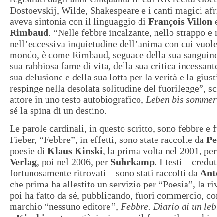
Dostoevskij, Wilde, Shakespeare e i canti magici afri
aveva sintonia con il linguaggio di
François Villon
e
Rimbaud
. “Nelle febbre incalzante, nello strappo e 
nell’eccessiva inquietudine dell’anima con cui vuole
mondo, è come Rimbaud, seguace della sua sanguinos
sua rabbiosa fame di vita, della sua critica incessante
sua delusione e della sua lotta per la verità e la gius
respinge nella desolata solitudine del fuorilegge”, sc
attore in uno testo autobiografico,
Leben bis sommer
sé la spina di un destino.
Le parole cardinali, in questo scritto, sono febbre e
Fieber, “Febbre”, in effetti, sono state raccolte da
Pe
poesie di
Klaus Kinski
, la prima volta nel 2001, pe
Verlag
, poi nel 2006, per
Suhrkamp
. I testi – credu
fortunosamente ritrovati – sono stati raccolti da
Ant
che prima ha allestito un servizio per “Poesia”, la riv
poi ha fatto da sé, pubblicando, fuori commercio, co
marchio “nessuno editore
”, Febbre. Diario di un le