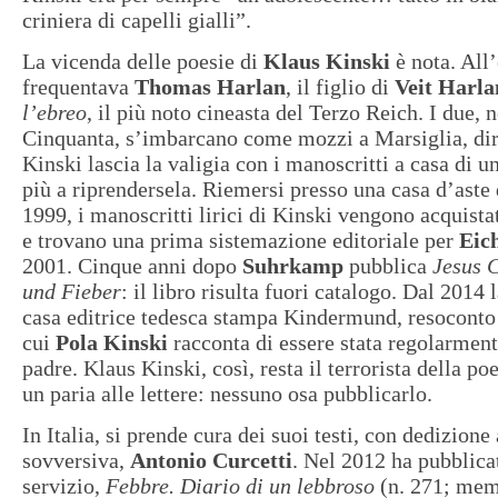
criniera di capelli gialli”.
La vicenda delle poesie di
Klaus Kinski
è nota. All’
frequentava
Thomas Harlan
, il figlio di
Veit Harla
l’ebreo
, il più noto cineasta del Terzo Reich. I due, 
Cinquanta, s’imbarcano come mozzi a Marsiglia, di
Kinski lascia la valigia con i manoscritti a casa di 
più a riprendersela. Riemersi presso una casa d’aste
1999, i manoscritti lirici di Kinski vengono acquista
e trovano una prima sistemazione editoriale per
Eic
2001. Cinque anni dopo
Suhrkamp
pubblica
Jesus C
und Fieber
: il libro risulta fuori catalogo. Dal 2014
casa editrice tedesca stampa Kindermund, resoconto
cui
Pola Kinski
racconta di essere stata regolarment
padre. Klaus Kinski, così, resta il terrorista della po
un paria alle lettere: nessuno osa pubblicarlo.
In Italia, si prende cura dei suoi testi, con dedizion
sovversiva,
Antonio Curcetti
. Nel 2012 ha pubblica
servizio,
Febbre.
Diario di un lebbroso
(n. 271; mem