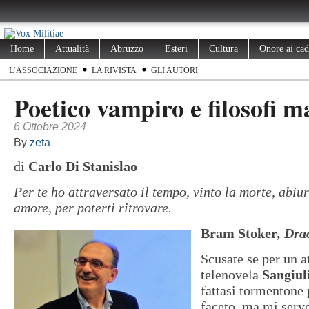
Home
Attualità
Abruzzo
Esteri
Cultura
Onore ai cad
L’ASSOCIAZIONE
LA RIVISTA
GLI AUTORI
Poetico vampiro e filosofi m
6 Ottobre 2024
By
zeta
di
Carlo Di Stanislao
Per te ho attraversato il tempo, vinto la morte, abiu
amore, per poterti ritrovare.
Bram Stoker
, Dr
Scusate se per un a
telenovela
Sangiul
fattasi tormentone 
faceto, ma mi serv