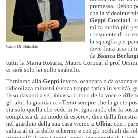
premessa. Debbo pe
che la videointervi
Geppi Cucciari
, u
mi fa molto più pe
consulente di un ex
la squaglia per pau
Carlo Di Stanislao
dove fiuta aria di t
da
Bianca Berlin
tutti: la Maria Rosaria, Mauro Corona, il prof Orsini
ci sarà solo lei sullo sgabello.
Torniamo alla
Geppi
invece, osannata e da osannare
ridicolizza ministri (senza troppa fatica in verità), 
fisso davanti a sé, abbassa il tono della voce e riflet
gli altri la guardano. «Temo sempre che la gente pos
sia solo quella che vede in tv, ignorando che la sost
complessa di un modo di essere», dice dalla finestr
nel giardino della sua casa vicino a
Olbia
, con i par
saluta al di là dello schermo e con gli occhiali da sol
primo all’ultimo istante, come una coperta di Linus