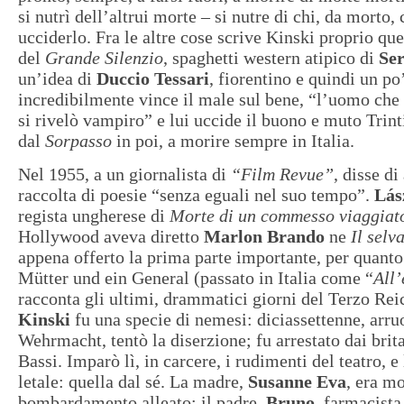
si nutrì dell’altrui morte – si nutre di chi, da morto,
ucciderlo. Fra le altre cose scrive Kinski proprio qu
del
Grande Silenzio
, spaghetti western atipico di
Ser
un’idea di
Duccio Tessari
, fiorentino e quindi un po
incredibilmente vince il male sul bene, “l’uomo che 
si rivelò vampiro” e lui uccide il buono e muto Trint
dal
Sorpasso
in poi, a morire sempre in Italia.
Nel 1955, a un giornalista di
“Film Revue”
, disse di
raccolta di poesie “senza eguali nel suo tempo”.
Lás
regista ungherese di
Morte di un commesso viaggiat
Hollywood aveva diretto
Marlon Brando
ne
Il selv
appena offerto la prima parte importante, per quanto
Mütter und ein General (passato in Italia come “
All’
racconta gli ultimi, drammatici giorni del Terzo Rei
Kinski
fu una specie di nemesi: diciassettenne, arru
Wehrmacht, tentò la diserzione; fu arrestato dai brit
Bassi. Imparò lì, in carcere, i rudimenti del teatro, e
letale: quella dal sé. La madre,
Susanne Eva
, era m
bombardamento alleato; il padre,
Bruno
, farmacista