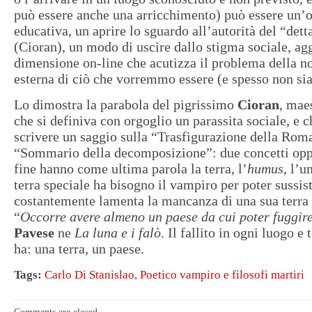
può essere anche una arricchimento) può essere un’
educativa, un aprire lo sguardo all’autorità del “det
(Cioran), un modo di uscire dallo stigma sociale, ag
dimensione on-line che acutizza il problema della n
esterna di ciò che vorremmo essere (e spesso non si
Lo dimostra la parabola del pigrissimo
Cioran
, mae
che si definiva con orgoglio un parassita sociale, e c
scrivere un saggio sulla “Trasfigurazione della Rom
“Sommario della decomposizione”: due concetti oppo
fine hanno come ultima parola la terra, l’
humus
, l’u
terra speciale ha bisogno il vampiro per poter sussis
costantemente lamenta la mancanza di una sua terra 
“
Occorre avere almeno un paese da cui poter fuggir
Pavese
ne
La luna e i falò
. Il fallito in ogni luogo 
ha: una terra, un paese.
Tags:
Carlo Di Stanislao
,
Poetico vampiro e filosofi martiri