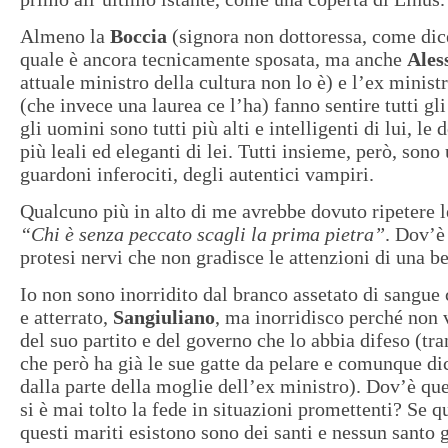
Almeno la
Boccia
(signora non dottoressa, come dice
quale è ancora tecnicamente sposata, ma anche
Ales
attuale ministro della cultura non lo è) e l’ex minist
(che invece una laurea ce l’ha) fanno sentire tutti gli 
gli uomini sono tutti più alti e intelligenti di lui, le
più leali ed eleganti di lei. Tutti insieme, però, sono
guardoni inferociti, degli autentici vampiri.
Qualcuno più in alto di me avrebbe dovuto ripetere le
“Chi è senza peccato scagli la prima pietra”
. Dov’è
protesi nervi che non gradisce le attenzioni di una 
Io non sono inorridito dal branco assetato di sangue 
e atterrato,
Sangiuliano
, ma inorridisco perché non 
del suo partito e del governo che lo abbia difeso (tr
che però ha già le sue gatte da pelare e comunque dic
dalla parte della moglie dell’ex ministro). Dov’è qu
si è mai tolto la fede in situazioni promettenti? Se q
questi mariti esistono sono dei santi e nessun santo 