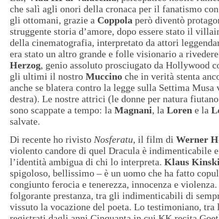
che salì agli onori della cronaca per il fanatismo co
gli ottomani, grazie a
Coppola
però diventò protagon
struggente storia d’amore, dopo essere stato il villai
della cinematografia, interpretato da attori leggenda
era stato un altro grande e folle visionario a rivedere
Herzog
, genio assoluto prosciugato da Hollywood com
gli ultimi il nostro
Muccino
che in verità stenta anc
anche se blatera contro la legge sulla Settima Musa 
destra). Le nostre attrici (le donne per natura fiutano
sono scappate a tempo: la
Magnani
, la
Loren
e la
L
salvate.
Di recente ho rivisto
Nosferatu
, il film di
Werner H
violento candore di quel Dracula è indimenticabile e
l’identità ambigua di chi lo interpreta.
Klaus Kinsk
spigoloso, bellissimo – è un uomo che ha fatto copul
congiunto ferocia e tenerezza, innocenza e violenza.
folgorante prestanza, tra gli indimenticabili di semp
vissuto la vocazione del poeta. Lo testimoniano, tra l
registrati dagli anni Cinquanta in cui KK recita Goet