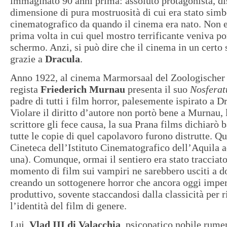
immaginato 90 anni prima: assoluto protagonista, di
dimensione di pura mostruosità di cui era stato sim
cinematografico da quando il cinema era nato. Non e
prima volta in cui quel mostro terrificante veniva po
schermo. Anzi, si può dire che il cinema in un certo
grazie a
Dracula
.
Anno 1922, al cinema Marmorsaal del Zoologischer G
regista
Friederich Murnau
presenta il suo
Nosferat
padre di tutti i film horror, palesemente ispirato a D
Violare il diritto d’autore non portò bene a Murnau, 
scrittore gli fece causa, la sua Prana films dichiarò 
tutte le copie di quel capolavoro furono distrutte. Qu
Cineteca dell’Istituto Cinematografico dell’Aquila 
una). Comunque, ormai il sentiero era stato tracciato
momento di film sui vampiri ne sarebbero usciti a do
creando un sottogenere horror che ancora oggi imper
produttivo, sovente staccandosi dalla classicità per 
l’identità del film di genere.
Lui,
Vlad III di Valacchia
, psicopatico nobile rum