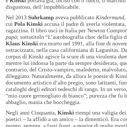
e
Kinski
portava già, inciso con il fuoco, il marchio 
disgustoso, dell’impubblicabile.
Nel 2013
Suhrkamp
aveva pubblicato
Kindermund
,
cui
Pola Kinski
accusa il padre di averla violentata
ragazzina. Il libro uscì in Italia per Newton Compt
papà
; sottotitolo “L’autobiografia choc della figlia 
Klaus Kinski
era morto nel 1991, alla fine di novem
ostracizzato, nella casa californiana di Lagunitas. Da
corpus di Kinski agisce la scure di una virulenta
dam
mentre lui indossa la parte da sempre desiderata, que
contrario, del Cristo-vampiro, maledetto, malvoluto,
dileggiato. Naturalmente, da allora le poesie di Kin
documento artistico d’alto pregio, sono latitanti, fuo
cataloghi degli editori tedeschi di rango. In un verso
“mio cuore germogliato di bianco”; purezza che fu lu
abbaglio, mania che boccheggia.
Negli anni Cinquanta,
Kinski
riempì una valigia dei
poetici – la affidò a un amico – la dimenticò. Era c
pronto, sempre, a farsi fuori, a morire di molte mort