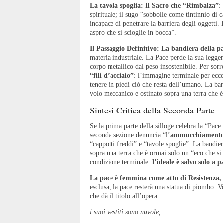
La tavola spoglia: Il Sacro che “Rimbalza”
:
spirituale; il sugo “sobbolle come tintinnio di
incapace di penetrare la barriera degli oggetti
aspro che si scioglie in bocca”.
Il Passaggio Definitivo: La bandiera della p
materia industriale. La Pace perde la sua legge
corpo metallico dal peso insostenibile. Per so
“fili d’acciaio”
: l’immagine terminale per ecc
tenere in piedi ciò che resta dell’umano. La ba
volo meccanico e ostinato sopra una terra che è 
Sintesi Critica della Seconda Parte
Se la prima parte della silloge celebra la “Pac
seconda sezione denuncia “l’
ammucchiamento 
“cappotti freddi” e “tavole spoglie”. La bandie
sopra una terra che è ormai solo un “eco che si 
condizione terminale:
l’ideale è salvo solo a p
La pace è femmina come atto di Resistenza,
esclusa, la pace resterà una statua di piombo. Vo
che dà il titolo all’opera:
i suoi vestiti sono nuvole,