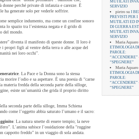
MUTILATI INVA
ià donne perché private di infanzia e carezze. È
SERVIZIO
le ha generate solo per vederle soffrire.
pietro
su
I BE
PREVISTI PER I
o come semplice indumento, ma come un confine sonoro
MUTILATI ED I
DI GUERRA EST
a lo spazio tra l’esistenza negata e il grido di
MUTILATI INVA
io del mondo.
SERVIZIO
Maria Aquaro
istere” diventa il manifesto di queste donne. Il loro è
ETIMOLOGIA D
i propri figli al ventre della terra o alle acque del
PAROLE:
manità nei loro occhi”.
“ACCENDERE” 
“SPEGNERE”
Maria Aquaro
ETIMOLOGIA D
generatrice
. La Pace e la Donna sono la stessa
PAROLE:
cia morire l’odio e sa aspettare. È una poesia di “carne
“ACCENDERE” 
la materia fredda della seconda parte della silloge,
“SPEGNERE”
gine, esiste un’umanità che grida il proprio diritto
ella seconda parte della silloge, Imma Schiena
ando come l’oggetto abbia saturato l’umano e il sacro:
gginito
: La natura smette di essere tempio; la neve
ifero”. L’anima subisce l’ossidazione della “ruggine
un cappotto freddo” in un viaggio di sola andata.