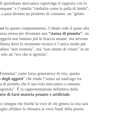
 Il quotidiano meccanico capovolge il rapporto con lo
 campane” e l’omelia “rimbalza come la palla di bimbi”,
. La pace diventa un prodotto di consumo, un “gelato
ace
In questo componimento, l’ideale cede il passo alla
rezza eterea per diventare una
“statua di piombo”
, un
rreggerla non bastano più le braccia umane, ma servono
ellenza dove lo strumento tecnico è l’unico modo per
ndiera “non sventola”, ma “non smette di volare” in un
solo un “eco che si sgretola”.
e Femmina” come forza generatrice di vita, questa
degli oggetti
” che rende l’uomo un naufrago tra
ra di piombo che il suo volo meccanico e ostinato
sgretola”. È la rappresentazione definitiva della
atto di farsi materia pesante e artificiale.
ci insegna che finché la voce di chi genera la vita sarà
glio affidare la chiusura ai versi finali della poesia