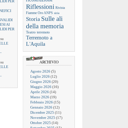
LIDI PER
Riflessioni
Rivista
NEFICI
Fiamme Oro ANPS
siria
Sulle ali
Storia
NVALIDI
ESI AI
della memoria
LIDI PER
Teatro
terremoto
Terremoto a
su
L'Aquila
ELLE
–
ARCHIVIO
su
ELLE
Agosto 2026
(5)
–
Luglio 2026
(12)
Giugno 2026
(20)
Maggio 2026
(16)
Aprile 2026
(14)
Marzo 2026
(19)
Febbraio 2026
(15)
Gennaio 2026
(12)
Dicembre 2025
(11)
Novembre 2025
(17)
Ottobre 2025
(14)
Settembre 2025
(15)