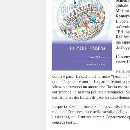
Schiena
globale. 
Marina 
Romero
L’opera s
un’evolu
“Prima 
Realism
ma rappr
dell’ogg
L’essen
essere 
Nella pri
donna e pace. La scelta del termine “femmina” è
non può generare morte. La pace è femmina per
silenzio attraverso un amore che “lascia morire 
corrisponde un’assenza politica drammatica: Sch
dei firmatari dei trattati di pace sia stato donna.
In questa sezione, Imma Schiena stabilisce le c
radici nell’umanesimo e nella sacralità della vi
l’esistenza, qui l’autrice compie l’operazione 
concetti teorici.