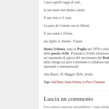
i suoi capelli raggi di sole,
le sue mani non hanno catene.
Il suo letto è il cielo.
La pace fa l’amore con la libertà.
Il suo nome è Eirene,
suo figlio si chiama: Futuro.
Imma Schiena
, nata in
Puglia
nel 1970 e resid
della
poesia civile
. Premiata a livello internaz
un’esponente di spicco del movimento del
Rea
della silloge
La pace è femmina
e collabora stab
nazionali e internazionali.
Ada Rizzo, 05 Maggio 2026, Jesolo
Tags:
Ada Rizzo
,
Imma Schiena
,
La Pace è Femmina
Lascia un commento
Il tuo indirizzo email non sarà pubblicato.
I campi obbliga