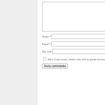
Nome
*
Email
*
Sito web
Salva il mio nome, email e sito web in questo brows