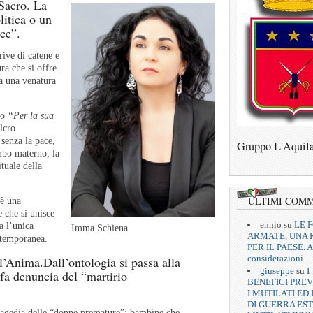
Sacro. La
litica o un
ace”.
rive di catene e
ra che si offre
 a una venatura
so
“Per la sua
ulcro
 senza la pace,
Gruppo L'Aquil
mbo materno; la
tuale della
ULTIMI COM
 è una
 che si unisce
ennio
su
LE 
a l’unica
Imma Schiena
ARMATE, UNA 
ntemporanea.
PER IL PAESE. A
considerazioni.
’Anima.Dall’ontologia si passa alla
giuseppe
su
I
 fa denuncia del “martirio
BENEFICI PREV
I MUTILATI ED 
DI GUERRA EST
tragedia delle “donne premature”: bambine che,