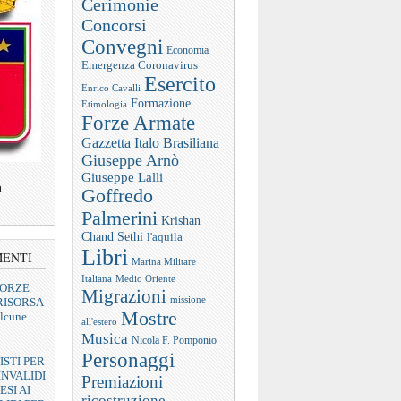
Cerimonie
Concorsi
Convegni
Economia
Emergenza Coronavirus
Esercito
Enrico Cavalli
Formazione
Etimologia
Forze Armate
Gazzetta Italo Brasiliana
Giuseppe Arnò
Giuseppe Lalli
a
Goffredo
Palmerini
Krishan
Chand Sethi
l'aquila
Libri
MENTI
Marina Militare
Italiana
Medio Oriente
FORZE
Migrazioni
missione
RISORSA
Mostre
lcune
all'estero
Musica
Nicola F. Pomponio
Personaggi
ISTI PER
INVALIDI
Premiazioni
ESI AI
ricostruzione