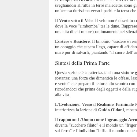
svegliandosi all’alba in terre maledette, sono g
un’accusa durissima verso i padri e la terra che 
Il Vento sotto il Velo
: Il velo non è descritt
dove la voce “rimbomba” tra le dune. Rappresent
umanità di chi muore continuamente nel silenz
Esistere e Resistere
: Il binomio “esistere e res
un coraggio che supera l’ego, capace di affidare 
mare pur di salvarli, piantando “il cuore dell’u
Sintesi della Prima Parte
Questa sezione è caratterizzata da una
visione 
sostanza: una forza che dimentica le offese, las
e vento” che prepara il lettore allo scontro con 
ricordandoci che prima degli oggetti e della rug
alla vita.
L’Evoluzione: Verso il Realismo Terminale
N
interiorizza la lezione di
Guido Oldani
, mostr
Il cappotto: L’Uomo come Ingranaggio Arru
diventa “zucchero filato” e il mondo un “frigor
sul ferro” e l’individuo “infila il mondo come 