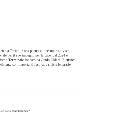
ente a Torino, è una poetessa, docente e attivista
ionale per il suo impegno per la pace, dal 2024 è
lismo Terminale
fondato da Guido Oldani. È autrice
ilmente con importanti festival e riviste letterarie
tori sono contrassegnati
*