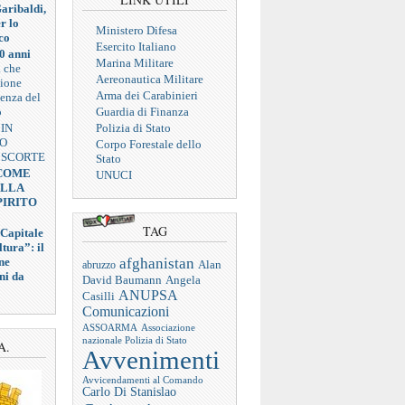
aribaldi,
r lo
Ministero Difesa
co
Esercito Italiano
0 anni
Marina Militare
a che
Aereonautica Militare
zione
Arma dei Carabinieri
ienza del
o
Guardia di Finanza
 IN
Polizia di Stato
VO
Corpo Forestale dello
 SCORTE
Stato
 COME
UNUCI
ELLA
PIRITO
TAG
 Capitale
tura”: il
afghanistan
ne
abruzzo
Alan
ni da
Angela
David Baumann
ANUPSA
Casilli
Comunicazioni
ASSOARMA
Associazione
nazionale Polizia di Stato
A.
Avvenimenti
Avvicendamenti al Comando
Carlo Di Stanislao