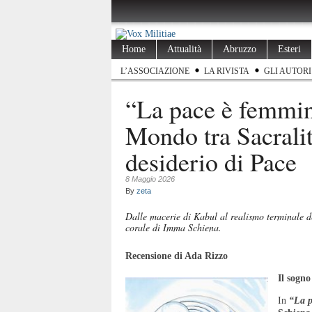
Home
Attualità
Abruzzo
Esteri
L’ASSOCIAZIONE
LA RIVISTA
GLI AUTORI
“La pace è femmin
Mondo tra Sacrali
desiderio di Pace
8 Maggio 2026
By
zeta
Dalle macerie di Kabul al realismo terminale d
corale di Imma Schiena.
Recensione di Ada Rizzo
Il sogno
In
“La 