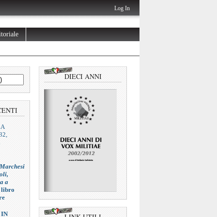
Log In
toriale
DIECI ANNI
CENTI
ZA
32,
L
 Marchesi
oli,
ia a
 libro
re
 IN
LINK UTILI