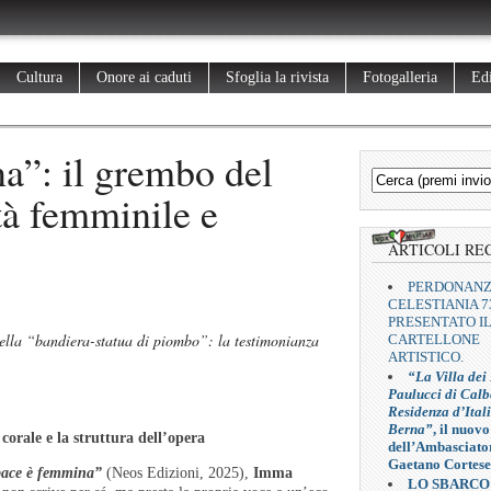
Cultura
Onore ai caduti
Sfoglia la rivista
Fotogalleria
Edi
a”: il grembo del
tà femminile e
ARTICOLI RE
PERDONAN
CELESTIANIA 7
PRESENTATO I
ella “bandiera-statua di piombo”: la testimonianza
CARTELLONE
ARTISTICO.
“La Villa dei
Paulucci di Calb
Residenza d’Ital
Berna”
, il nuovo
 corale e la struttura dell’opera
dell’Ambasciato
Gaetano Cortese
pace è femmina”
(Neos Edizioni, 2025),
Imma
LO SBARCO