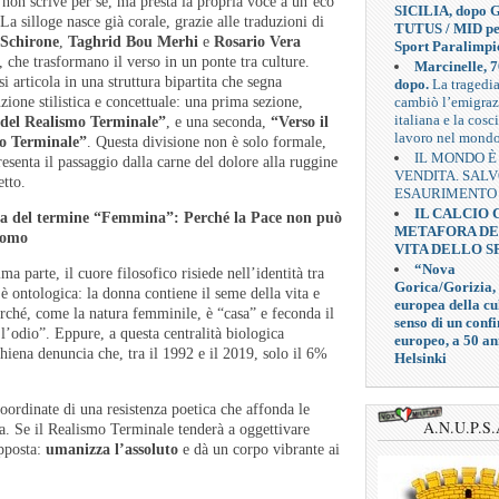
non scrive per sé, ma presta la propria voce a un’eco
SICILIA, dopo G
La silloge nasce già corale, grazie alle traduzioni di
TUTUS / MID pe
Schirone
,
Taghrid Bou Merhi
e
Rosario Vera
Sport Paralimpi
, che trasformano il verso in un ponte tra culture.
Marcinelle, 7
i articola in una struttura bipartita che segna
dopo.
La tragedi
cambiò l’emigra
zione stilistica e concettuale: una prima sezione,
italiana e la cosc
del Realismo Terminale”
, e una seconda,
“Verso il
lavoro nel mond
o Terminale”
. Questa divisione non è solo formale,
IL MONDO È
esenta il passaggio dalla carne del dolore alla ruggine
VENDITA. SAL
etto.
ESAURIMENTO
IL CALCIO
za del termine “Femmina”: Perché la Pace non può
METAFORA D
Uomo
VITA DELLO S
“Nova
ma parte, il cuore filosofico risiede nell’identità tra
Gorica/Gorizia,
 ontologica: la donna contiene il seme della vita e
europea della cul
ché, come la natura femminile, è “casa” e feconda il
senso di un confi
l’odio”. Eppure, a questa centralità biologica
europeo, a 50 an
iena denuncia che, tra il 1992 e il 2019, solo il 6%
Helsinki
oordinate di una resistenza poetica che affonda le
A.N.U.P.S.
ta. Se il Realismo Terminale tenderà a oggettivare
opposta:
umanizza l’assoluto
e dà un corpo vibrante ai