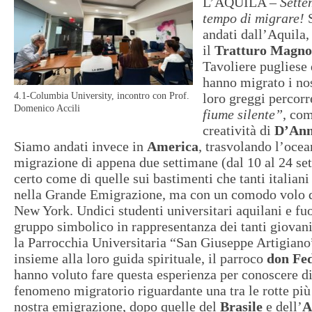
L’AQUILA –
Sette
tempo di migrare!
S
andati dall’Aquila,
il
Tratturo Magno
Tavoliere pugliese 
hanno migrato i nos
4.1-Columbia University, incontro con Prof.
loro greggi percor
Domenico Accili
fiume silente”
, co
creatività di
D’Ann
Siamo andati invece in
America
, trasvolando l’ocea
migrazione di appena due settimane (dal 10 al 24 se
certo come di quelle sui bastimenti che tanti italian
nella Grande Emigrazione, ma con un comodo volo d
New York. Undici studenti universitari aquilani e fuo
gruppo simbolico in rappresentanza dei tanti giovan
la Parrocchia Universitaria “San Giuseppe Artigiano
insieme alla loro guida spirituale, il parroco
don Fed
hanno voluto fare questa esperienza per conoscere di
fenomeno migratorio riguardante una tra le rotte più
nostra emigrazione, dopo quelle del
Brasile
e dell’
A