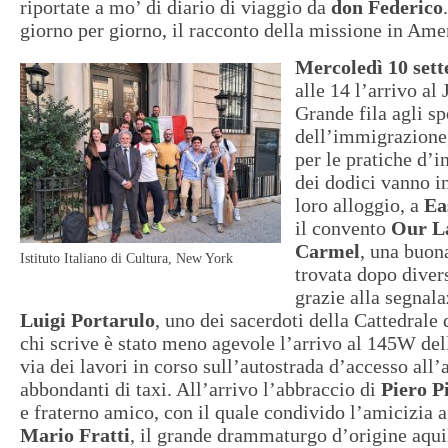
riportate a mo’ di diario di viaggio da
don Federico
giorno per giorno, il racconto della missione in Ame
Mercoledì 10 set
alle 14 l’arrivo al
Grande fila agli sp
dell’immigrazione
per le pratiche d’i
dei dodici vanno i
loro alloggio, a
Ea
il convento
Our L
Carmel
, una buon
Istituto Italiano di Cultura, New York
trovata dopo diversi
grazie alla segnal
Luigi Portarulo
, uno dei sacerdoti della Cattedrale d
chi scrive è stato meno agevole l’arrivo al 145W del
via dei lavori in corso sull’autostrada d’accesso all’
abbondanti di taxi. All’arrivo l’abbraccio di
Piero P
e fraterno amico, con il quale condivido l’amicizia a
Mario Fratti
, il grande drammaturgo d’origine aqu