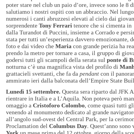
poter stare nel club un paio d’ore, invece sono le 8 
salutiamo i nostri ospiti con un abbraccio. Nel lung
numerosi i canti abruzzesi elevati al cielo dai giovan
sorprendente
Tony Ferrari
tenore che si cimenta in
dalla Turandot di Puccini, insieme a Corrado e persin
stata per tutti un’esperienza davvero emozionante, 
foto e dai video che
Maria
con grande perizia ha rea
prendo la metro per tornare a casa, il gruppo di giov
godersi tutti gli scampoli della serata sul
ponte di 
notturna c’è una magnifica vista del profilo di
Manh
grattacieli svettanti, che fa da
pendant
con il panora
ammirato ieri dalla balconata dell’Empire State Bui
Lunedì 15 settembre.
Questa sera riparto dal JFK A
rientrare in Italia e a L’Aquila. Non poteva però man
omaggio a
Cristoforo Colombo
, come quasi tutti gl
venendo al monumento dedicato al grande navigator
all’angolo sud-ovest del Central Park, per la cerimon
Proclamation del
Columbus Day
. Quest’anno sono 
York
un mese prima del 12 ottobre, giorno della sco