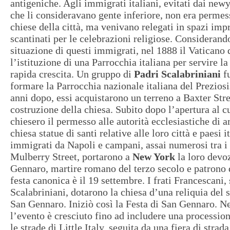
antigeniche. Agli immigrati italiani, evitati dai new
che li consideravano gente inferiore, non era permes
chiese della città, ma venivano relegati in spazi imp
scantinati per le celebrazioni religiose. Considerand
situazione di questi immigrati, nel 1888 il Vaticano 
l’istituzione di una Parrocchia italiana per servire l
rapida crescita. Un gruppo di
Padri Scalabriniani
fu
formare la Parrocchia nazionale italiana del Prezios
anni dopo, essi acquistarono un terreno a Baxter Stre
costruzione della chiesa. Subito dopo l’apertura al cu
chiesero il permesso alle autorità ecclesiastiche di 
chiesa statue di santi relative alle loro città e paesi i
immigrati da Napoli e campani, assai numerosi tra i 
Mulberry Street, portarono a
New York
la loro devo
Gennaro, martire romano del terzo secolo e patrono d
festa canonica è il 19 settembre. I frati Francescani,
Scalabriniani, dotarono la chiesa d’una reliquia del 
San Gennaro. Iniziò così la Festa di San Gennaro. Ne
l’evento è cresciuto fino ad includere una procession
le strade di Little Italy, seguita da una fiera di strad