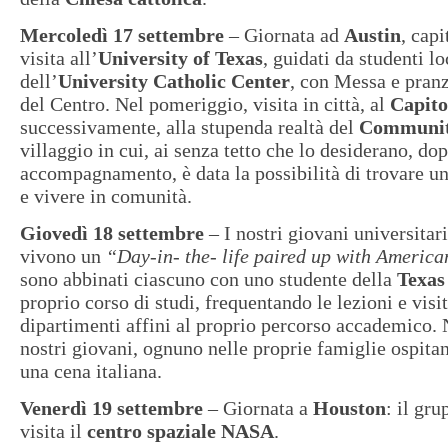
Mercoledì 17 settembre
– Giornata ad
Austin
, capi
visita all’
University of Texas
, guidati da studenti lo
dell’
University Catholic Center
, con Messa e pranz
del Centro. Nel pomeriggio, visita in città, al
Capito
successivamente, alla stupenda realtà del
Community
villaggio in cui, ai senza tetto che lo desiderano, d
accompagnamento, è data la possibilità di trovare un
e vivere in comunità.
Giovedì 18 settembre
– I nostri giovani universitar
vivono un
“Day-in- the- life paired up with America
sono abbinati ciascuno con uno studente della
Texa
proprio corso di studi, frequentando le lezioni e visi
dipartimenti affini al proprio percorso accademico. N
nostri giovani, ognuno nelle proprie famiglie ospitan
una cena italiana.
Venerdì 19 settembre
– Giornata a
Houston
: il gr
visita il
centro spaziale NASA
.