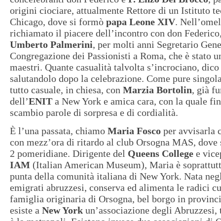
origini ciociare, attualmente Rettore di un Istituto t
Chicago, dove si formò
papa Leone XIV
. Nell’omel
richiamato il piacere dell’incontro con don Federico
Umberto Palmerini
, per molti anni Segretario Gene
Congregazione dei Passionisti a Roma, che è stato u
maestri. Quante casualità talvolta s’incrociano, dico
salutandolo dopo la celebrazione. Come pure singolar
tutto casuale, in chiesa, con
Marzia Bortolin
, già f
dell’
ENIT
a New York e amica cara, con la quale fin
scambio parole di sorpresa e di cordialità.
È l’una passata, chiamo
Maria Fosco
per avvisarla 
con mezz’ora di ritardo al club Orsogna MAS, dove s
2 pomeridiane. Dirigente del
Queens College
e vice
IAM
(Italian American Museum), Maria è soprattutt
punta della comunità italiana di New York. Nata negli
emigrati abruzzesi, conserva ed alimenta le radici cu
famiglia originaria di Orsogna, bel borgo in provinc
esiste a
New York
un’associazione degli Abruzzesi, 