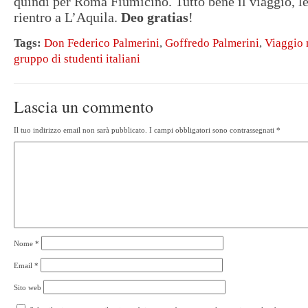
quindi per Roma Fiumicino. Tutto bene il viaggio, le 
rientro a L’Aquila.
Deo gratias
!
Tags:
Don Federico Palmerini
,
Goffredo Palmerini
,
Viaggio n
gruppo di studenti italiani
Lascia un commento
Il tuo indirizzo email non sarà pubblicato.
I campi obbligatori sono contrassegnati
*
Nome
*
Email
*
Sito web