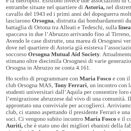
è la metropoli. Esistono invece due associazioni di 
entrambe situate nel quartiere di
Astoria,
nel distret
cavallo del 1943 ed i primi anni del dopoguerra molt
lasciarono
Orsogna
, distrutta dai bombardamenti dur
battaglia di Ortona tra Alleati e Tedeschi, sulla
line
spaccava in due l’Abruzzo arrivando fino al Tirreno,
Avendo le case distrutte, una marea di Orsognesi v
dove nel quartiere di Astoria già esisteva l’associaz
soccorso
Orsogna Mutual Aid Society
. Attualmente
stimano oltre diecimila Orsognesi di varie generazi
Orsogna in Abruzzo ne conta 4.161.
Ho scelto di programmare con
Maria Fosco
e con il
club Orsogna MAS,
Tony Ferrari
, un incontro con 
studenti universitari dall’Aquila per consentire loro
l’emigrazione abruzzese dal vivo di una comunità. Il
approntato una conviviale per accoglierci. Arriviamo 
club, ci stanno aspettando il presidente Ferrari e una
soci. Ci vengono subito incontro
Maria Fosco
e il 
Auriti,
che è stato uno dei migliori ebanisti della fa