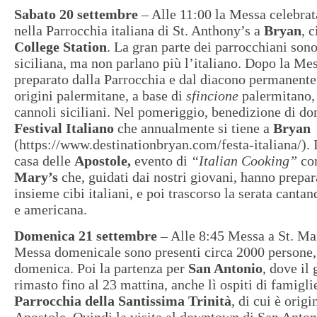
Sabato 20 settembre
– Alle 11:00 la Messa celebra
nella Parrocchia italiana di St. Anthony’s a
Bryan
, 
College Station
. La gran parte dei parrocchiani sono
siciliana, ma non parlano più l’italiano. Dopo la Mes
preparato dalla Parrocchia e dal diacono permanent
origini palermitane, a base di
sfincione
palermitano,
cannoli siciliani. Nel pomeriggio, benedizione di do
Festival Italiano
che annualmente si tiene a
Bryan
(https://www.destinationbryan.com/festa-italiana/). I
casa delle
Apostole,
evento di
“Italian Cooking”
con
Mary’s
che, guidati dai nostri giovani, hanno prepa
insieme cibi italiani, e poi trascorso la serata canta
e americana.
Domenica 21 settembre
– Alle 8:45 Messa a St. Ma
Messa domenicale sono presenti circa 2000 persone
domenica. Poi la partenza per
San Antonio
, dove il
rimasto fino al 23 mattina, anche lì ospiti di famigli
Parrocchia della Santissima Trinità
, di cui è origi
Apostole. Quindi la visita al downtown di San Antoni