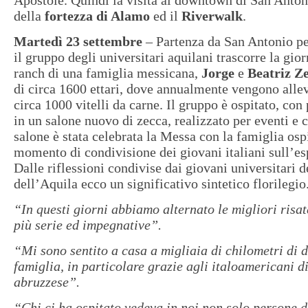
della
fortezza di Alamo
ed il
Riverwalk
.
Martedì 23 settembre
– Partenza da San Antonio p
il gruppo degli universitari aquilani trascorre la gior
ranch di una famiglia messicana,
Jorge
e
Beatriz Z
di circa 1600 ettari, dove annualmente vengono allev
circa 1000 vitelli da carne. Il gruppo è ospitato, co
in un salone nuovo di zecca, realizzato per eventi e 
salone è stata celebrata la Messa con la famiglia ospi
momento di condivisione dei giovani italiani sull’es
Dalle riflessioni condivise dai giovani universitari 
dell’Aquila ecco un significativo sintetico florilegio
“In questi giorni abbiamo
alternato le migliori risat
più serie ed impegnative”.
“Mi sono sentito a casa a migliaia di chilometri di 
famiglia, in particolare grazie agli italoamericani d
abruzzese”.
“Chi ci ha ospitato vedeva in noi non solo persone d