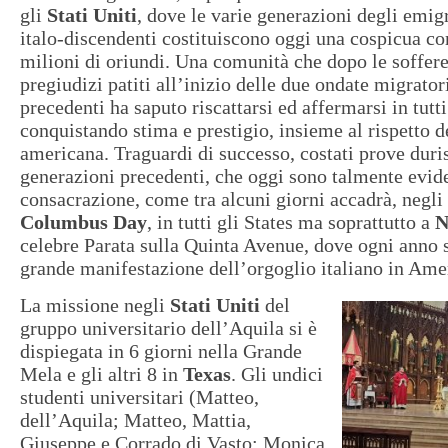
gli
Stati Uniti
, dove le varie generazioni degli emigr
italo-discendenti costituiscono oggi una cospicua co
milioni di oriundi. Una comunità che dopo le soffere
pregiudizi patiti all’inizio delle due ondate migrator
precedenti ha saputo riscattarsi ed affermarsi in tutti
conquistando stima e prestigio, insieme al rispetto d
americana. Traguardi di successo, costati prove duri
generazioni precedenti, che oggi sono talmente evide
consacrazione, come tra alcuni giorni accadrà, negli 
Columbus Day
, in tutti gli States ma soprattutto a
N
celebre Parata sulla Quinta Avenue, dove ogni anno s
grande manifestazione dell’orgoglio italiano in Ame
La missione negli
Stati Uniti
del
gruppo universitario dell’Aquila si è
dispiegata in 6 giorni nella Grande
Mela e gli altri 8 in
Texas
. Gli undici
studenti universitari (Matteo,
dell’Aquila; Matteo, Mattia,
Giuseppe e Corrado di Vasto; ⁠Monica