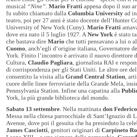
musical
“Nine”.
Mario Fratti
appena dopo il suo a
fu subito chiamato dalla
Columbia University
ad in
teatro, poi per 27 anni è stato docente dell’Hunter C
University of New York (Cuny).
Mario Fratti
amava
dove era nato il 5 luglio 1927. A
New York
è stato t
che bastava dire
Mario
che tutti pensavano a lui o al
Cuomo
, anch’egli d’origine italiana, Governatore d
York. Finito l’incontro è arrivato il nuovo direttore d
Cultura,
Claudio Pagliara
, giornalista RAI e respon
di corrispondenza per gli Stati Uniti. Le altre ore de
consentito la visita alla
Grand Central Station
, art
cuore delle linee ferroviarie della Grande Mela, insi
Pennsylvania Station. Infine una capatina alla
Publi
York, la più grande biblioteca del mondo.
Sabato 13 settembre
. Nella mattinata
don Federico
Messa nella chiesa parrocchiale di Sant’Ignazio di L
Avenue, dove poi il gesuita che ha presieduto la cel
James Casciotti
, genitori originari di
Carpineto R