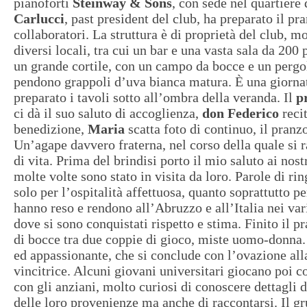
pianoforti
Steinway & Sons
, con sede nel quartiere 
Carlucci
, past president del club, ha preparato il pr
collaboratori. La struttura è di proprietà del club, 
diversi locali, tra cui un bar e una vasta sala da 200 
un grande cortile, con un campo da bocce e un pergo
pendono grappoli d’uva bianca matura. È una giorna
preparato i tavoli sotto all’ombra della veranda. Il
p
ci dà il suo saluto di accoglienza,
don Federico
recit
benedizione,
Maria
scatta foto di continuo, il pranz
Un’agape davvero fraterna, nel corso della quale si 
di vita. Prima del brindisi porto il mio saluto ai nost
molte volte sono stato in visita da loro. Parole di r
solo per l’ospitalità affettuosa, quanto soprattutto p
hanno reso e rendono all’Abruzzo e all’Italia nei var
dove si sono conquistati rispetto e stima. Finito il pr
di bocce tra due coppie di gioco, miste uomo-donna.
ed appassionante, che si conclude con l’ovazione all
vincitrice. Alcuni giovani universitari giocano poi co
con gli anziani, molto curiosi di conoscere dettagli d
delle loro provenienze ma anche di raccontarsi. Il g