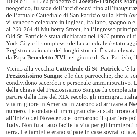
1809 e il 1815 su progetto di
Joseph-François Man
neogotico, fu sede dell’arcidiocesi fino all’inaugura
dell’attuale Cattedrale di San Patrizio sulla Fifth Av
vi vengono celebrate in inglese, italiano, spagnolo e 
al 260-264 di Mulberry Street, ha l’ingresso principa
Old St. Patrick è stata dichiarata nel 1966 punto di 
York City e il complesso della cattedrale è stato agg
Registro nazionale dei luoghi storici. È stata elevat
da Papa
Benedetto XVI
nel giorno di San Patrizio, 
Vicino alla vecchia
Cattedrale di St. Patrick
c’è la 
Preziosissimo Sangue
e le due parrocchie, che si so
condividono sacerdoti e personale amministrativo. L
della chiesa del Preziosissimo Sangue fu completata
partire dalla fine del XIX secolo, gli immigrati itali
vita migliore in America iniziarono ad arrivare a
Ne
numero. Le ondate di immigrati che si stabilirono 
all’inizio del Novecento e formarono il quartiere p
Italy
. Non fu affatto facile la vita per gli immigrati
terra. Le famiglie erano stipate in case sovraffollate