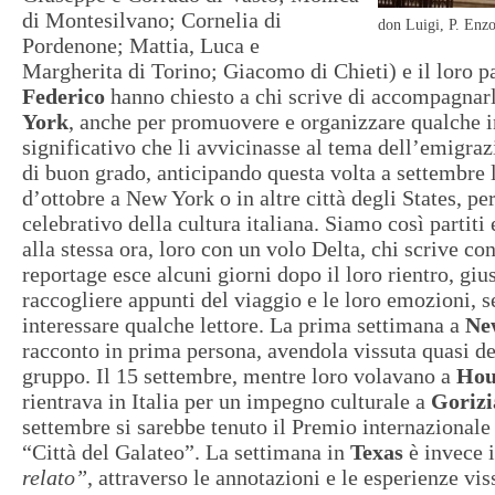
di Montesilvano; ⁠Cornelia di
don Luigi, P. Enz
Pordenone; ⁠Mattia, Luca e
Margherita di Torino; ⁠Giacomo di Chieti) e il loro 
Federico
hanno chiesto a chi scrive di accompagnar
York
, anche per promuovere e organizzare qualche 
significativo che li avvicinasse al tema dell’emigraz
di buon grado, anticipando questa volta a settembre 
d’ottobre a New York o in altre città degli States, p
celebrativo della cultura italiana. Siamo così partiti 
alla stessa ora, loro con un volo Delta, chi scrive c
reportage esce alcuni giorni dopo il loro rientro, giu
raccogliere appunti del viaggio e le loro emozioni, 
interessare qualche lettore. La prima settimana a
Ne
racconto in prima persona, avendola vissuta quasi de
gruppo. Il 15 settembre, mentre loro volavano a
Hou
rientrava in Italia per un impegno culturale a
Gorizi
settembre si sarebbe tenuto il Premio internazionale
“Città del Galateo”. La settimana in
Texas
è invece 
relato”
, attraverso le annotazioni e le esperienze vi