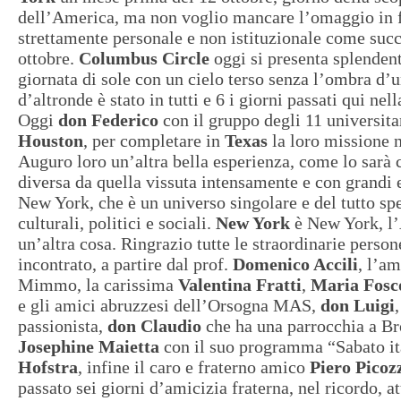
dell’America, ma non voglio mancare l’omaggio in
strettamente personale e non istituzionale come suc
ottobre.
Columbus Circle
oggi si presenta splendent
giornata di sole con un cielo terso senza l’ombra d
d’altronde è stato in tutti e 6 i giorni passati qui ne
Oggi
don Federico
con il gruppo degli 11 universita
Houston
, per completare in
Texas
la loro missione n
Auguro loro un’altra bella esperienza, come lo sarà 
diversa da quella vissuta intensamente e con grandi
New York, che è un universo singolare e del tutto spe
culturali, politici e sociali.
New York
è New York, l
un’altra cosa. Ringrazio tutte le straordinarie pers
incontrato, a partire dal prof.
Domenico Accili
, l’a
Mimmo, la carissima
Valentina Fratti
,
Maria Fosc
e gli amici abruzzesi dell’Orsogna MAS,
don Luigi
passionista,
don Claudio
che ha una parrocchia a Br
Josephine Maietta
con il suo programma “Sabato it
Hofstra
, infine il caro e fraterno amico
Piero Picoz
passato sei giorni d’amicizia fraterna, nel ricordo, a