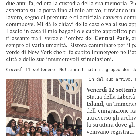
due anni fa, ed ora la custodia della sua memoria. P
aspettato sulla porta fino al mio arrivo, rinviando 
lavoro, segno di premura e di amicizia davvero co
commuove. Mi dà le chiavi della casa e va al suo a
Lascio in casa il mio bagaglio e subito approfitto pe
rilassante tra il verde e l’ombra del
Central Park
, 
sempre di varia umanità. Ristora camminare per il pa
verde di New York che ti fa subito immergere nell’a
città e delle sue innumerevoli stimolazioni.
Giovedì 11 settembre
. Nella mattinata il gruppo dei d
Fin dal suo arrivo, 
Venerdì 12 settem
Statua della Libertà
Island
, un’immersio
dell’emigrazione ita
attraverso gli archiv
la struttura dove gl
venivano registrati, 