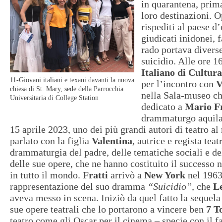
in quarantena, prim
loro destinazioni. O
rispediti al paese d’
giudicati inidonei, 
rado portava divers
suicidio. Alle ore 16 
Italiano di Cultura
11-Giovani italiani e texani davanti la nuova
per l’incontro con
V
chiesa di St. Mary, sede della Parrocchia
nella Sala-museo che
Universitaria di College Station
dedicato a
Mario Fr
drammaturgo aquila
15 aprile 2023, uno dei più grandi autori di teatro 
parlato con la figlia
Valentina
, autrice e regista teat
drammaturgia del padre, delle tematiche sociali e de
delle sue opere, che ne hanno costituito il successo n
in tutto il mondo.
Fratti
arrivò a
New York
nel 1963 
rappresentazione del suo dramma
“Suicidio”,
che
L
aveva messo in scena. Iniziò da quel fatto la sequela
sue opere teatrali che lo portarono a vincere ben
7
T
teatro come gli Oscar per il cinema – specie con il 