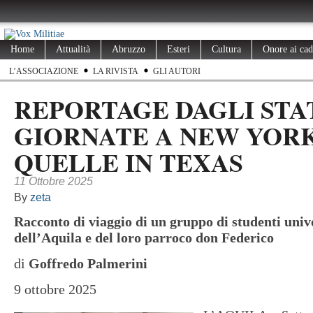
Home
Attualità
Abruzzo
Esteri
Cultura
Onore ai cad
L’ASSOCIAZIONE
LA RIVISTA
GLI AUTORI
REPORTAGE DAGLI STAT
GIORNATE A NEW YORK
QUELLE IN TEXAS
11 Ottobre 2025
By
zeta
Racconto di viaggio di un gruppo di studenti univ
dell’Aquila e del loro parroco don Federico
di
Goffredo Palmerini
9 ottobre 2025