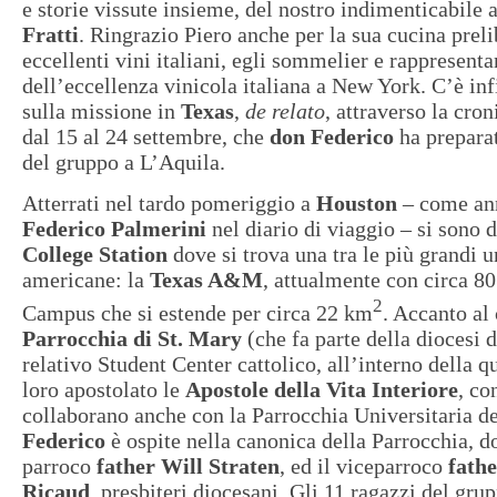
e storie vissute insieme, del nostro indimenticabile
Fratti
. Ringrazio Piero anche per la sua cucina preli
eccellenti vini italiani, egli sommelier e rappresenta
dell’eccellenza vinicola italiana a New York. C’è infi
sulla missione in
Texas
,
de relato
, attraverso la cron
dal 15 al 24 settembre, che
don Federico
ha preparat
del gruppo a L’Aquila.
Atterrati nel tardo pomeriggio a
Houston
– come an
Federico Palmerini
nel diario di viaggio – si sono d
College Station
dove si trova una tra le più grandi u
americane: la
Texas A&M
, attualmente con circa 80
2
Campus che si estende per circa 22 km
. Accanto al
Parrocchia di St. Mary
(che fa parte della diocesi 
relativo Student Center cattolico, all’interno della q
loro apostolato le
Apostole della Vita Interiore
, co
collaborano anche con la Parrocchia Universitaria d
Federico
è ospite nella canonica della Parrocchia, d
parroco
father Will Straten
, ed il viceparroco
fath
Ricaud
, presbiteri diocesani. Gli 11 ragazzi del gru