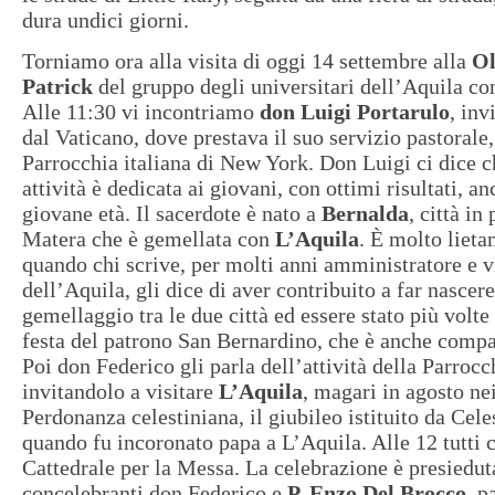
dura undici giorni.
Torniamo ora alla visita di oggi 14 settembre alla
Ol
Patrick
del gruppo degli universitari dell’Aquila co
Alle 11:30 vi incontriamo
don Luigi Portarulo
, inv
dal Vaticano, dove prestava il suo servizio pastorale,
Parrocchia italiana di New York. Don Luigi ci dice c
attività è dedicata ai giovani, con ottimi risultati, an
giovane età. Il sacerdote è nato a
Bernalda
, città in
Matera che è gemellata con
L’Aquila
. È molto liet
quando chi scrive, per molti anni amministratore e 
dell’Aquila, gli dice di aver contribuito a far nascere
gemellaggio tra le due città ed essere stato più volte
festa del patrono San Bernardino, che è anche compa
Poi don Federico gli parla dell’attività della Parrocc
invitandolo a visitare
L’Aquila
, magari in agosto nei
Perdonanza celestiniana, il giubileo istituito da Cel
quando fu incoronato papa a L’Aquila. Alle 12 tutti 
Cattedrale per la Messa. La celebrazione è presiedut
concelebranti don Federico e
P. Enzo Del Brocco
, p