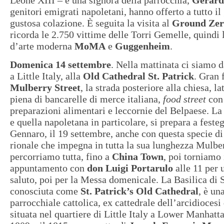
Leone XIII – e una signora della parrocchia,
Gerard
genitori emigrati napoletani, hanno offerto a tutto i
gustosa colazione. È seguita la visita al
Ground Zer
ricorda le 2.750 vittime delle Torri Gemelle, quindi 
d’arte moderna
MoMA
e
Guggenheim
.
Domenica 14 settembre
. Nella mattinata ci siamo 
a Little Italy, alla
Old Cathedral St. Patrick
. Gran 
Mulberry Street
, la strada posteriore alla chiesa, l
piena di bancarelle di merce italiana,
food street
con 
preparazioni alimentari e leccornie del Belpaese. La
e quella napoletana in particolare, si prepara a feste
Gennaro, il 19 settembre, anche con questa specie di
rionale che impegna in tutta la sua lunghezza Mulber
percorriamo tutta, fino a
China Town
, poi torniamo
appuntamento con
don Luigi Portarulo
alle 11 per 
saluto, poi per la Messa domenicale. La Basilica di S
conosciuta come
St. Patrick’s Old Cathedral
, è un
parrocchiale cattolica, ex cattedrale dell’arcidiocesi
situata nel quartiere di Little Italy a Lower Manhattan