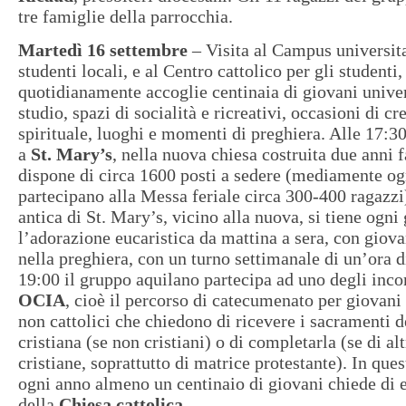
tre famiglie della parrocchia.
Martedì 16 settembre
– Visita al Campus universita
studenti locali, e al Centro cattolico per gli studenti,
quotidianamente accoglie centinaia di giovani univer
studio, spazi di socialità e ricreativi, occasioni di c
spirituale, luoghi e momenti di preghiera. Alle 17:30
a
St. Mary’s
, nella nuova chiesa costruita due anni 
dispone di circa 1600 posti a sedere (mediamente og
partecipano alla Messa feriale circa 300-400 ragazzi
antica di St. Mary’s, vicino alla nuova, si tiene ogni
l’adorazione eucaristica da mattina a sera, con giova
nella preghiera, con un turno settimanale di un’ora d
19:00 il gruppo aquilano partecipa ad uno degli inco
OCIA
, cioè il percorso di catecumenato per giovani
non cattolici che chiedono di ricevere i sacramenti d
cristiana (se non cristiani) o di completarla (se di al
cristiane, soprattutto di matrice protestante). In ques
ogni anno almeno un centinaio di giovani chiede di e
della
Chiesa cattolica
.