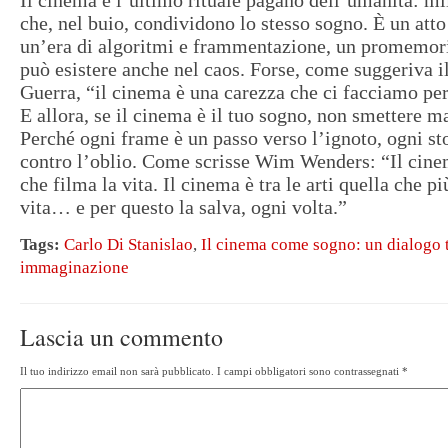
Il cinema è l’ultimo rituale pagano dell’umanità: mi
che, nel buio, condividono lo stesso sogno. È un atto 
un’era di algoritmi e frammentazione, un promemori
può esistere anche nel caos. Forse, come suggeriva i
Guerra, “il cinema è una carezza che ci facciamo pe
E allora, se il cinema è il tuo sogno, non smettere m
Perché ogni frame è un passo verso l’ignoto, ogni st
contro l’oblio. Come scrisse Wim Wenders: “Il cine
che filma la vita. Il cinema è tra le arti quella che pi
vita… e per questo la salva, ogni volta.”
Tags:
Carlo Di Stanislao
,
Il cinema come sogno: un dialogo t
immaginazione
Lascia un commento
Il tuo indirizzo email non sarà pubblicato.
I campi obbligatori sono contrassegnati
*