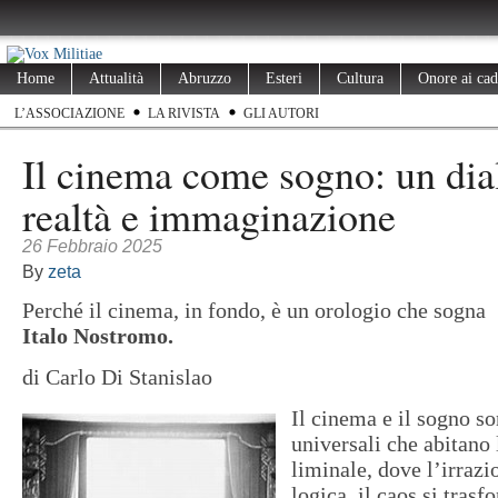
Home
Attualità
Abruzzo
Esteri
Cultura
Onore ai cad
L’ASSOCIAZIONE
LA RIVISTA
GLI AUTORI
Il cinema come sogno: un dia
realtà e immaginazione
26 Febbraio 2025
By
zeta
Perché il cinema, in fondo, è un orologio che sogna
Italo Nostromo.
di Carlo Di Stanislao
Il cinema e il sogno s
universali che abitano 
liminale, dove l’irrazi
logica, il caos si tras