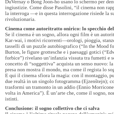
DuVernay o Bong Joon-ho usano lo schermo per den
ingiustizie. Come disse Pasolini, “il cinema non rapp
la interroga —e in questa interrogazione risiede la 
rivoluzionaria.
Cinema come autoritratto onirico: lo specchio de
Se il cinema è un sogno, allora ogni film è un autori
Kar-wai, i motivi ricorrenti—orologi, pioggia, sta
tasselli di un puzzle autobiografico (“In the Mood f
Burton, le figure grottesche e i paesaggi gotici (“E
forbice”) rivelano un’infanzia vissuta tra fumetti e s
concetto di “soggettiva” acquista un senso nuovo: l
presa non mostra il mondo, ma come il regista lo so
E qui il cinema sfiora la magia: con il montaggio, p
due realtà in un singolo fotogramma (Ejzenštejn); c
trasformi un tramonto in un addio (Ennio Morricone
volta in America”). È un’arte che, come il sogno, n
istinti.
Conclusione: il sogno collettivo che ci salva