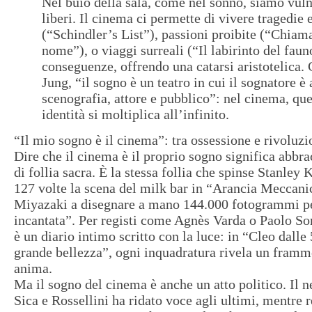
Nel buio della sala, come nel sonno, siamo vuln
liberi. Il cinema ci permette di vivere tragedie 
(“Schindler’s List”), passioni proibite (“Chiam
nome”), o viaggi surreali (“Il labirinto del fau
conseguenze, offrendo una catarsi aristotelica.
Jung, “il sogno è un teatro in cui il sognatore è
scenografia, attore e pubblico”: nel cinema, que
identità si moltiplica all’infinito.
“Il mio sogno è il cinema”: tra ossessione e rivoluzi
Dire che il cinema è il proprio sogno significa abbr
di follia sacra. È la stessa follia che spinse Stanley 
127 volte la scena del milk bar in “Arancia Meccani
Miyazaki a disegnare a mano 144.000 fotogrammi pe
incantata”. Per registi come Agnès Varda o Paolo Sor
è un diario intimo scritto con la luce: in “Cleo dalle 
grande bellezza”, ogni inquadratura rivela un framm
anima.
Ma il sogno del cinema è anche un atto politico. Il 
Sica e Rossellini ha ridato voce agli ultimi, mentre 