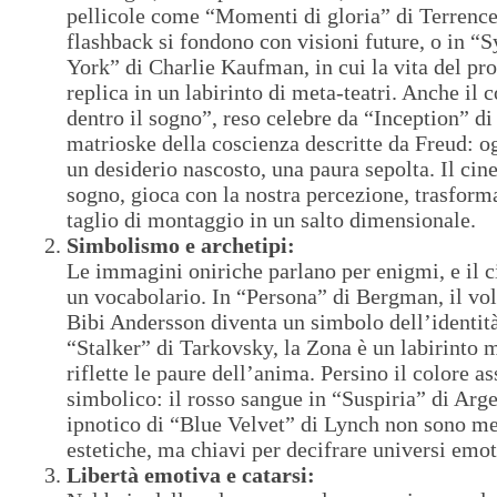
pellicole come “Momenti di gloria” di Terrence
flashback si fondono con visioni future, o in 
York” di Charlie Kaufman, in cui la vita del pro
replica in un labirinto di meta-teatri. Anche il 
dentro il sogno”, reso celebre da “Inception” di
matrioske della coscienza descritte da Freud: og
un desiderio nascosto, una paura sepolta. Il cin
sogno, gioca con la nostra percezione, trasfor
taglio di montaggio in un salto dimensionale.
Simbolismo e archetipi:
Le immagini oniriche parlano per enigmi, e il c
un vocabolario. In “Persona” di Bergman, il vol
Bibi Andersson diventa un simbolo dell’identit
“Stalker” di Tarkovsky, la Zona è un labirinto 
riflette le paure dell’anima. Persino il colore 
simbolico: il rosso sangue in “Suspiria” di Arge
ipnotico di “Blue Velvet” di Lynch non sono me
estetiche, ma chiavi per decifrare universi emot
Libertà emotiva e catarsi: