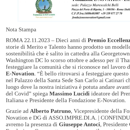
Nota Stampa
ROMA 22.11.2023 – Dieci anni di
Premio Eccellenz
storie di Merito e Talento hanno prodotto un modello
sostenibilità che è salito in cattedra alla Georgetow
Washington DC lo scorso ottobre e adesso per il Th
festeggiare la comunità che si riconosce nel lavoro 
E-Novation
. “È bello ritrovarsi a festeggiare ques
nel Palazzo della Santa Sede San Carlo ai Catinari ch
luogo dove la nostra iniziativa è potuta andare avan
del Covid” spiega
Massimo Lucidi
ideatore del Pre
Italiana e Presidente della Fondazione E-Novation.
Grazie ad
Alberto Patruno
, Vicepresidente della F
Novation e DG di ASSO.IMPRE.DI.A. | CONFINDU
avremo la presenza di
Giuseppe Antoci
, Presidente