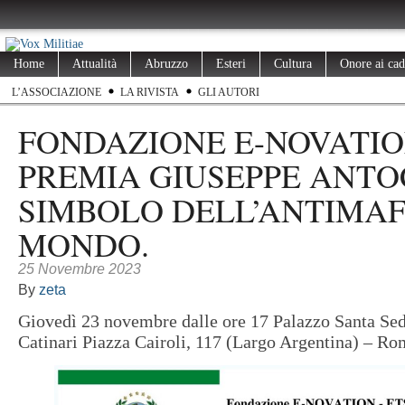
Home
Attualità
Abruzzo
Esteri
Cultura
Onore ai cad
L’ASSOCIAZIONE
LA RIVISTA
GLI AUTORI
FONDAZIONE E-NOVATI
PREMIA GIUSEPPE ANTOC
SIMBOLO DELL’ANTIMAF
MONDO.
25 Novembre 2023
By
zeta
Giovedì 23 novembre dalle ore 17 Palazzo Santa Sed
Catinari Piazza Cairoli, 117 (Largo Argentina) – R