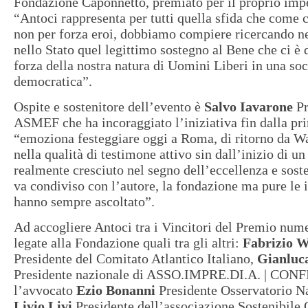
Fondazione Caponnetto, premiato per il proprio imp
“Antoci rappresenta per tutti quella sfida che come ci
non per forza eroi, dobbiamo compiere ricercando n
nello Stato quel legittimo sostegno al Bene che ci è 
forza della nostra natura di Uomini Liberi in una soc
democratica”.
Ospite e sostenitore dell’evento è
Salvo Iavarone
Pr
ASMEF che ha incoraggiato l’iniziativa fin dalla pr
“emoziona festeggiare oggi a Roma, di ritorno da 
nella qualità di testimone attivo sin dall’inizio di u
realmente cresciuto nel segno dell’eccellenza e soste
va condiviso con l’autore, la fondazione ma pure le i
hanno sempre ascoltato”.
Ad accogliere Antoci tra i Vincitori del Premio num
legate alla Fondazione quali tra gli altri:
Fabrizio W
Presidente del Comitato Atlantico Italiano,
Gianluca
Presidente nazionale di ASSO.IMPRE.DI.A. | CO
l’avvocato
Ezio Bonanni
Presidente Osservatorio N
Livio Livi
Presidente dell’associazione Sostenibile