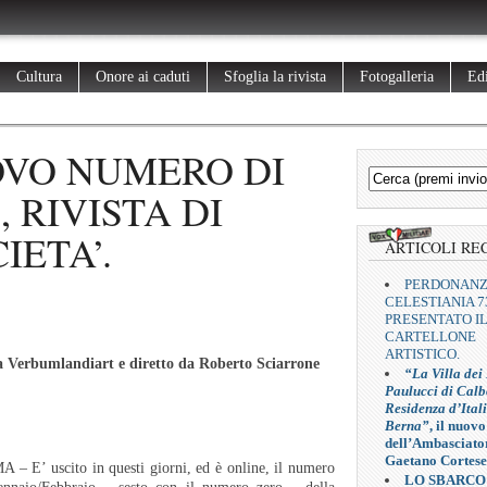
Cultura
Onore ai caduti
Sfoglia la rivista
Fotogalleria
Edi
OVO NUMERO DI
 RIVISTA DI
IETA’.
ARTICOLI RE
PERDONAN
CELESTIANIA 7
PRESENTATO I
CARTELLONE
ARTISTICO.
 da Verbumlandiart e diretto da Roberto Sciarrone
“La Villa dei
Paulucci di Calb
Residenza d’Ital
Berna”
, il nuovo
dell’Ambasciato
Gaetano Cortese
 – E’ uscito in questi giorni, ed è online, il numero
LO SBARCO