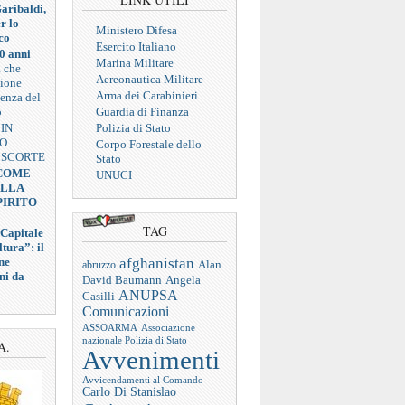
aribaldi,
r lo
Ministero Difesa
co
Esercito Italiano
0 anni
Marina Militare
a che
Aereonautica Militare
zione
Arma dei Carabinieri
ienza del
o
Guardia di Finanza
 IN
Polizia di Stato
VO
Corpo Forestale dello
 SCORTE
Stato
 COME
UNUCI
ELLA
PIRITO
TAG
 Capitale
tura”: il
afghanistan
ne
abruzzo
Alan
ni da
Angela
David Baumann
ANUPSA
Casilli
Comunicazioni
ASSOARMA
Associazione
nazionale Polizia di Stato
A.
Avvenimenti
Avvicendamenti al Comando
Carlo Di Stanislao