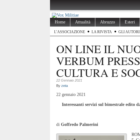
Home
Attualità
Abruzzo
Esteri
L’ASSOCIAZIONE
LA RIVISTA
GLI AUTORI
ON LINE IL NU
VERBUM PRESS,
CULTURA E SOC
22 Gennaio 2021
By
zeta
22 gennaio 2021
Interessanti servizi sul bimestrale edito
di
Goffredo Palmerini
ROMA