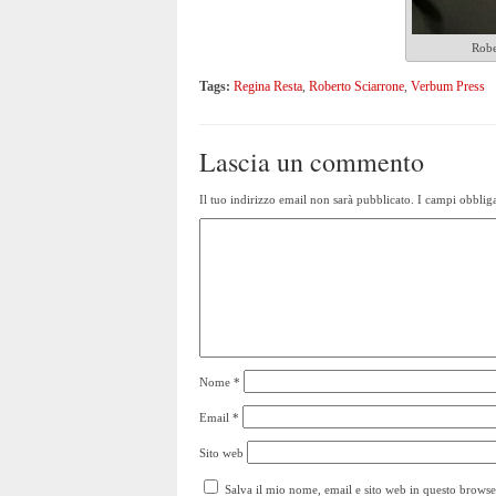
Robe
Tags:
Regina Resta
,
Roberto Sciarrone
,
Verbum Press
Lascia un commento
Il tuo indirizzo email non sarà pubblicato.
I campi obbliga
Nome
*
Email
*
Sito web
Salva il mio nome, email e sito web in questo brows