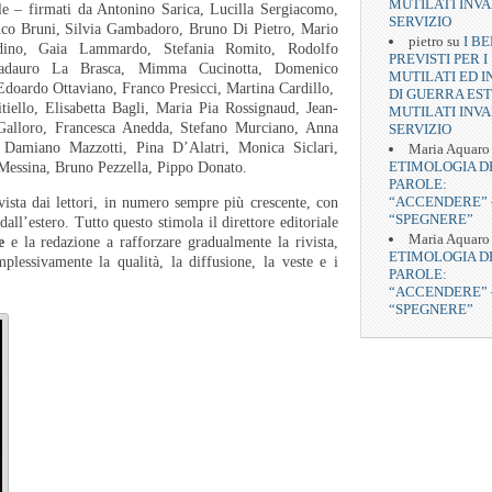
MUTILATI INVA
le – firmati da Antonino Sarica, Lucilla Sergiacomo,
SERVIZIO
nco Bruni, Silvia Gambadoro, Bruno Di Pietro, Mario
pietro
su
I BE
ndino, Gaia Lammardo, Stefania Romito, Rodolfo
PREVISTI PER I
ttadauro La Brasca, Mimma Cucinotta, Domenico
MUTILATI ED I
doardo Ottaviano, Franco Presicci, Martina Cardillo,
DI GUERRA EST
iello, Elisabetta Bagli, Maria Pia Rossignaud, Jean-
MUTILATI INVA
 Galloro, Francesca Anedda, Stefano Murciano, Anna
SERVIZIO
 Damiano Mazzotti, Pina D’Alatri, Monica Siclari,
Maria Aquaro
ETIMOLOGIA D
Messina, Bruno Pezzella, Pippo Donato.
PAROLE:
“ACCENDERE” 
rivista dai lettori, in numero sempre più crescente, con
“SPEGNERE”
ll’estero. Tutto questo stimola il direttore editoriale
Maria Aquaro
e
e la redazione a rafforzare gradualmente la rivista,
ETIMOLOGIA D
lessivamente la qualità, la diffusione, la veste e i
PAROLE:
“ACCENDERE” 
“SPEGNERE”