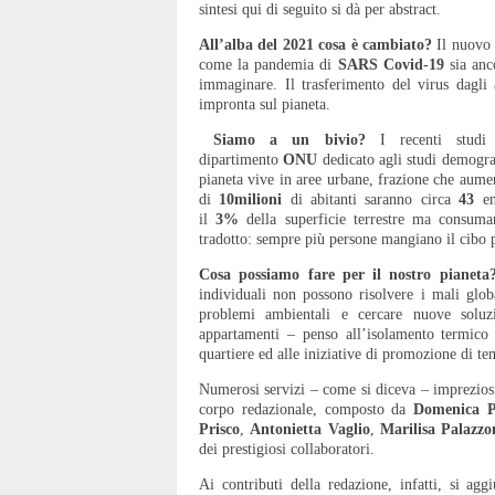
sintesi qui di seguito si dà per abstract.
All’alba del 2021 cosa è cambiato?
Il nuovo 
come la pandemia di
SARS Covid-19
sia anc
immaginare. Il trasferimento del virus dagli
impronta sul pianeta.
Siamo a un bivio?
I recenti stud
dipartimento
ONU
dedicato agli studi demogr
pianeta vive in aree urbane, frazione che aume
di
10milioni
di abitanti saranno circa
43
en
il
3%
della superficie terrestre ma consuma
tradotto: sempre più persone mangiano il cibo
Cosa possiamo fare per il nostro pianeta?
individuali non possono risolvere i mali glob
problemi ambientali e cercare nuove soluz
appartamenti – penso all’isolamento termico e
quartiere ed alle iniziative di promozione di tem
Numerosi servizi – come si diceva – impreziosi
corpo redazionale, composto da
Domenica P
Prisco
,
Antonietta Vaglio
,
Marilisa Palazzo
dei prestigiosi collaboratori.
Ai contributi della redazione, infatti, si agg