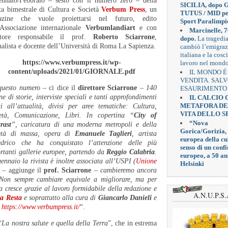
nnaio/Febbraio – sesto con il numero zero – della
SICILIA, dopo G
sta bimestrale di Cultura e Società
Verbum Press
, un
TUTUS / MID pe
azine che vuole proiettarsi nel futuro, edito
Sport Paralimpi
’Associazione internazionale
Verbumlandiart
e con
Marcinelle, 7
ettore responsabile il prof.
Roberto Sciarrone
,
dopo.
La tragedi
nalista e docente dell’Università di Roma La Sapienza.
cambiò l’emigra
italiana e la cosc
https://www.verbumpress.it/wp-
lavoro nel mond
content/uploads/2021/01/GIORNALE.pdf
IL MONDO È
VENDITA. SAL
questo numero
– ci dice il
direttore Sciarrone
–
140
ESAURIMENTO
ne di storie, interviste speciali e tanti approfondimenti
IL CALCIO
METAFORA D
ti all’attualità, divisi per aree tematiche: Cultura,
VITA DELLO S
età, Comunicazione, Libri. In copertina “
City of
“Nova
rast
”, caricatura di una moderna metropoli e della
Gorica/Gorizia,
età di massa, opera di
Emanuele Taglieri
, artista
europea della cul
edrico che ha conquistato l’attenzione delle più
senso di un confi
rtanti gallerie europee, partendo da
Reggio Calabria
.
europeo, a 50 an
ennaio la rivista è inoltre associata all’USPI (
Unione
Helsinki
– aggiunge il
prof. Sciarrone
–
cambieremo ancora
Non sempre cambiare equivale a migliorare, ma per
a cresce grazie al lavoro formidabile della redazione e
A.N.U.P.S.
a Resta
e soprattutto alla cura di
Giancarlo Danieli
e
:
https://www.verbumpress.it/
“.
“
La nostra salute e quella della Terra
”, che in estrema