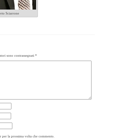
rto Sciarrone
tori sono contrassegnati
*
er per la prossima volta che commento.