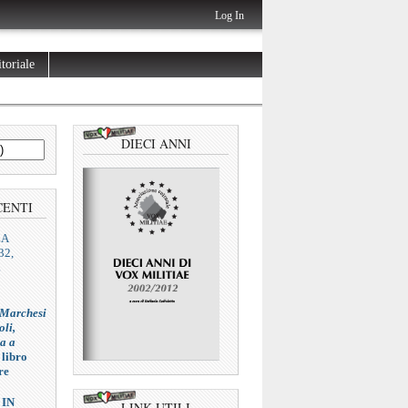
Log In
toriale
DIECI ANNI
CENTI
ZA
32,
L
 Marchesi
oli,
ia a
 libro
re
 IN
LINK UTILI