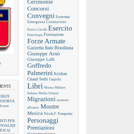
Cerimonie
Concorsi
Convegni
Economia
Emergenza Coronavirus
Esercito
Enrico Cavalli
Formazione
Etimologia
Forze Armate
Gazzetta Italo Brasiliana
Giuseppe Arnò
Giuseppe Lalli
a
Goffredo
Palmerini
Krishan
Chand Sethi
l'aquila
Libri
MENTI
Marina Militare
Italiana
Medio Oriente
FORZE
Migrazioni
missione
RISORSA
Mostre
lcune
all'estero
Musica
Nicola F. Pomponio
Personaggi
ISTI PER
INVALIDI
Premiazioni
ESI AI
ricostruzione