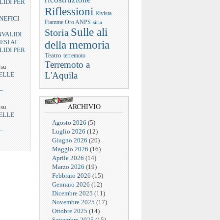
LIDI PER
Riflessioni
Rivista
NEFICI
Fiamme Oro ANPS
siria
Sulle ali
Storia
NVALIDI
ESI AI
della memoria
LIDI PER
Teatro
terremoto
Terremoto a
su
L'Aquila
ELLE
–
ARCHIVIO
su
ELLE
Agosto 2026
(5)
–
Luglio 2026
(12)
Giugno 2026
(20)
Maggio 2026
(16)
Aprile 2026
(14)
Marzo 2026
(19)
Febbraio 2026
(15)
Gennaio 2026
(12)
Dicembre 2025
(11)
Novembre 2025
(17)
Ottobre 2025
(14)
Settembre 2025
(15)