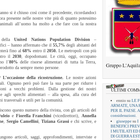
anno si è chiuso così come il precedente, ricordandoci
ora presente nelle nostre vite più di quanto potessimo
 animali all’uomo ha molto a che fare con la nostra
i della
United Nations Population Division
–
afici – hanno affermato che il
55,7%
degli abitanti del
nterà fino al
68%
entro il
2050.
Le metropoli con più
tro il
2030
, dopodomani. Le città, oggi, occupano
no l’
80%
delle risorse alimentari di tutta la Terra,
Gruppo L'Aquil
 prodotto da sempre meno persone.
 L’occasione della ricostruzione.
Le nostre azioni
ali. Ognuno però può fare la sua parte per ridurre i
ioni a vecchi problemi. Dalla gestione dei nostri
ULTIMI COM
 agli sprechi alimentari – alla spesa, alla cura del
i trasversali e utili per la comunità.
ennio
su
LE 
ARMATE, UNA 
scono questo numero della rivista, con gli articoli del
PER IL PAESE. A
considerazioni.
uleio
e
Fiorella Franchini
(vicedirettori),
Annella
giuseppe
su
I
ne
,
Sergio Camellini
,
Tiziana Grassi
e chi scrive, e
BENEFICI PREV
I MUTILATI ED 
DI GUERRA EST
iungono articoli, saggi, approfondimenti, interviste e