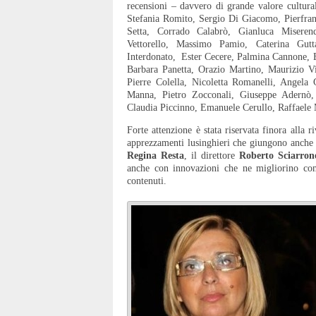
recensioni – davvero di grande valore cultura
Stefania Romito, Sergio Di Giacomo, Pierfra
Setta, Corrado Calabrò, Gianluca Misere
Vettorello, Massimo Pamio, Caterina Gu
Interdonato, Ester Cecere, Palmina Cannone, E
Barbara Panetta, Orazio Martino, Maurizio Vit
Pierre Colella, Nicoletta Romanelli, Angela
Manna, Pietro Zocconali, Giuseppe Adernò,
Claudia Piccinno, Emanuele Cerullo, Raffaele 
Forte attenzione è stata riservata finora alla 
apprezzamenti lusinghieri che giungono anche da
Regina Resta
, il direttore
Roberto Sciarron
anche con innovazioni che ne migliorino comp
contenuti.