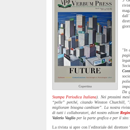
5 Ge
rivi
mag
dall
dir
gior
“
In 
pagi
lega
Soci
Cont
soci
poli
Copertina
impo
Da g
Stampa Periodica Italiana
). Nei prossimi mesi
“pelle” perché, citando Winston Churchill,
“
migliorare bisogna cambiare”. La nostra rivist
di tutti i collaboratori, del nostro editore
Regin
Valerio Vaglio
per la parte grafica e per il sito
La rivista si apre con l’editoriale del direttore 