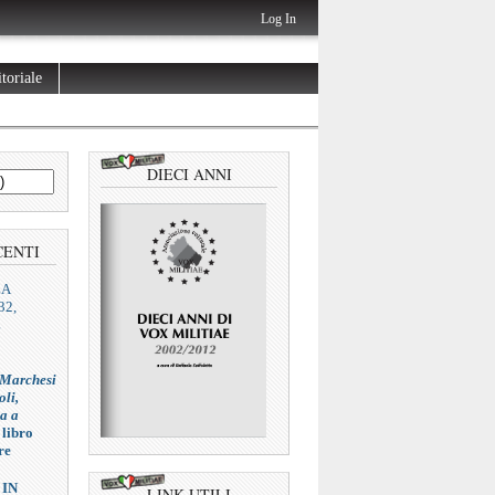
Log In
toriale
DIECI ANNI
CENTI
ZA
32,
L
 Marchesi
oli,
ia a
 libro
re
 IN
LINK UTILI