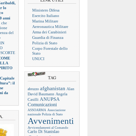
aribaldi,
r lo
Ministero Difesa
co
Esercito Italiano
0 anni
Marina Militare
a che
Aereonautica Militare
zione
Arma dei Carabinieri
ienza del
o
Guardia di Finanza
 IN
Polizia di Stato
VO
Corpo Forestale dello
 SCORTE
Stato
 COME
UNUCI
ELLA
PIRITO
TAG
 Capitale
tura”: il
afghanistan
ne
abruzzo
Alan
ni da
Angela
David Baumann
ANUPSA
Casilli
Comunicazioni
ASSOARMA
Associazione
nazionale Polizia di Stato
A.
Avvenimenti
Avvicendamenti al Comando
Carlo Di Stanislao