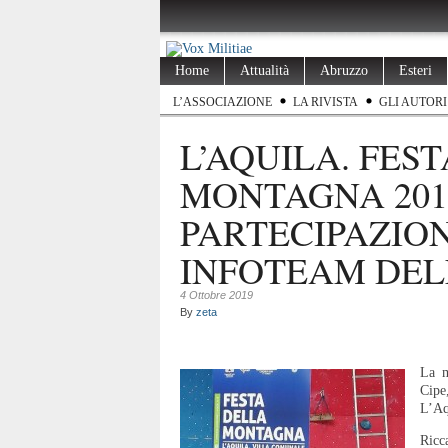
Home
Attualità
Abruzzo
Esteri
L’ASSOCIAZIONE
LA RIVISTA
GLI AUTORI
L’AQUILA. FES
MONTAGNA 201
PARTECIPAZIO
INFOTEAM DEL
4 Ottobre 2019
By
zeta
La m
Cipe
L’Aq
Ricc