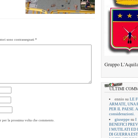
tori sono contrassegnati
*
Gruppo L'Aquil
ULTIMI COM
ennio
su
LE 
ARMATE, UNA 
PER IL PAESE. A
considerazioni.
giuseppe
su
I
er per la prossima volta che commento.
BENEFICI PREV
I MUTILATI ED 
DI GUERRA EST