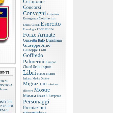
Cerimonie
Concorsi
Convegni
Economia
Emergenza Coronavirus
Esercito
Enrico Cavalli
Formazione
Etimologia
Forze Armate
Gazzetta Italo Brasiliana
Giuseppe Arnò
Giuseppe Lalli
a
Goffredo
Palmerini
Krishan
Chand Sethi
l'aquila
Libri
MENTI
Marina Militare
Italiana
Medio Oriente
FORZE
Migrazioni
missione
RISORSA
Mostre
lcune
all'estero
Musica
Nicola F. Pomponio
Personaggi
ISTI PER
INVALIDI
Premiazioni
ESI AI
ricostruzione