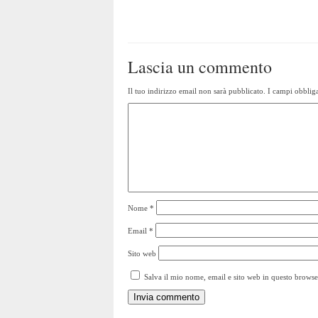
Lascia un commento
Il tuo indirizzo email non sarà pubblicato.
I campi obbliga
Nome
*
Email
*
Sito web
Salva il mio nome, email e sito web in questo brows