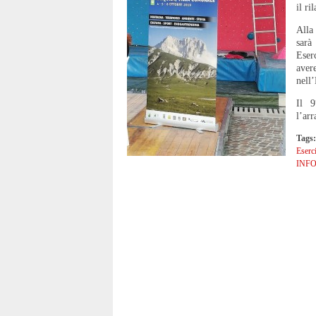
il ri
Alla
sarà
Eser
aver
nell’
Il 9
l’ar
Tags:
Eserc
INF