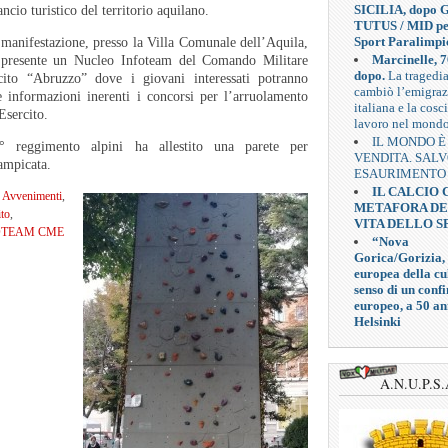
SICILIA, dopo G
lancio turistico del territorio aquilano.
TUTUS / MID pe
Sport Paralimpi
 manifestazione, presso la Villa Comunale dell’Aquila,
Marcinelle, 7
 presente un Nucleo Infoteam del Comando Militare
dopo.
La tragedi
cito “Abruzzo” dove i giovani interessati potranno
cambiò l’emigra
e informazioni inerenti i concorsi per l’arruolamento
italiana e la cosc
Esercito.
lavoro nel mond
IL MONDO È
° reggimento alpini ha allestito una parete per
VENDITA. SAL
rampicata.
ESAURIMENTO
IL CALCIO
Avvenimenti
,
METAFORA D
ito
,
VITA DELLO S
OTEAM CME
“Nova
Gorica/Gorizia,
europea della cul
senso di un confi
europeo, a 50 an
Helsinki
A.N.U.P.S.