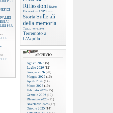
LIDI PER
Riflessioni
Rivista
NEFICI
Fiamme Oro ANPS
siria
Sulle ali
Storia
NVALIDI
ESI AI
della memoria
LIDI PER
Teatro
terremoto
Terremoto a
su
L'Aquila
ELLE
–
ARCHIVIO
su
ELLE
Agosto 2026
(5)
–
Luglio 2026
(12)
Giugno 2026
(20)
Maggio 2026
(16)
Aprile 2026
(14)
Marzo 2026
(19)
Febbraio 2026
(15)
Gennaio 2026
(12)
Dicembre 2025
(11)
Novembre 2025
(17)
Ottobre 2025
(14)
Settembre 2025
(15)