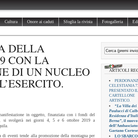
Cultura
Onore ai caduti
Sfoglia la rivista
Fotogalleria
Edi
TA DELLA
9 CON LA
NE DI UN NUCLEO
ARTICOLI RE
L’ESERCITO.
PERDONAN
CELESTIANIA 7
PRESENTATO I
CARTELLONE
ARTISTICO.
“La Villa dei
Paulucci di Calb
anifestazione in oggetto, finanziata con i fondi del
Residenza d’Ital
, si svolgerà nei giorni 4, 5 e 6 ottobre 2019 a
Berna”
, il nuovo
dell’Ambasciato
uila.
Gaetano Cortese
a di eventi tende alla promozione della montagna per
LO SBARCO