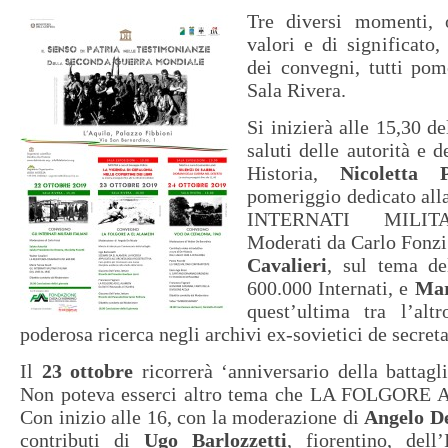
Tre diversi momenti, 
valori e di significato,
dei convegni, tutti pome
Sala Rivera.
Si inizierà alle 15,30 d
saluti delle autorità e 
Historia,
Nicoletta P
pomeriggio dedicato all
INTERNATI MILITA
Moderati da Carlo Fonzi 
Cavalieri
, sul tema de
600.000 Internati, e
Mar
quest’ultima tra l’alt
poderosa ricerca negli archivi ex-sovietici de secreta
Il
23 ottobre
ricorrerà ‘anniversario della battag
Non poteva esserci altro tema che LA FOLGOR
Con inizio alle 16, con la moderazione di
Angelo De
contributi di
Ugo Barlozzetti
, fiorentino, dell’