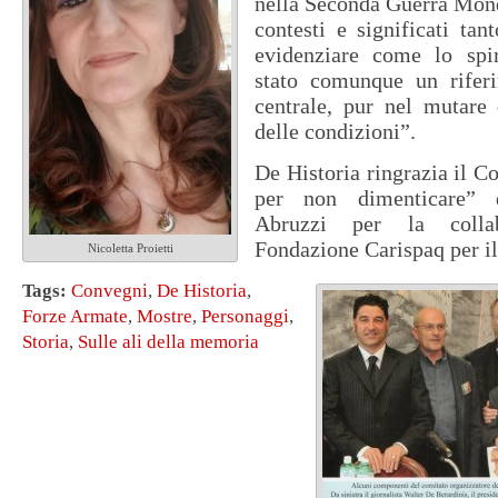
nella Seconda Guerra Mond
contesti e significati tan
evidenziare come lo spir
stato comunque un rifer
centrale, pur nel mutare 
delle condizioni”.
De Historia ringrazia il C
per non dimenticare” 
Abruzzi per la colla
Fondazione Carispaq per il
Nicoletta Proietti
Tags:
Convegni
,
De Historia
,
Forze Armate
,
Mostre
,
Personaggi
,
Storia
,
Sulle ali della memoria