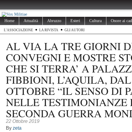
Home
Attualità
Abruzzo
Esteri
Cultura
Onore ai cad
L’ASSOCIAZIONE
LA RIVISTA
GLI AUTORI
AL VIA LA TRE GIORNI D
CONVEGNI E MOSTRE S
CHE SI TERRA’ A PALAZ
FIBBIONI, L’AQUILA, DAL
OTTOBRE “IL SENSO DI 
NELLE TESTIMONIANZE
SECONDA GUERRA MOND
22 Ottobre 2019
By
zeta