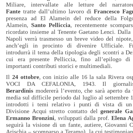
Miliare, intervallate alle letture del narrat
Fante
tratte dall’ultimo lavoro di
Francesco Fag
presenza ad El Alamein del reduce della Folg
Alamein,
Santo Pelliccia
, recentemente scomparso
ricordato insieme al Tenente Gaetano Lenci. Dalla
Napoli verrà trasmesso un breve video del nipote,
anch’egli in procinto di divenire Ufficiale. F
introdurrà il tema della tipologia degli scontri a D
cui era presente Pelliccia, fino all’epilogo d
importanti contributi storici e multimediali.
Il
24 ottobre
, con inizio alle 16 la sala Rivera os
VOCI DA CEFALONIA, 1943. Il giornal
Berardinis
modererà l’evento, che sarà aperto da 
media sul difficile periodo dal luglio al settembre 
introdotti i temi relativo i punti di vista di un
Divisione Acqui stretto contatto del
generale Ga
Ermanno Bronzini
, sviluppati dalla prof.
Elena A
seguirà la visione di un fante, autiere, Giovanni 
Arischia – scomparso a Teramo), la cui testimonianz