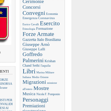
Cerimonie
Concorsi
Convegni
Economia
Emergenza Coronavirus
Esercito
Enrico Cavalli
Formazione
Etimologia
Forze Armate
Gazzetta Italo Brasiliana
Giuseppe Arnò
Giuseppe Lalli
a
Goffredo
Palmerini
Krishan
Chand Sethi
l'aquila
Libri
MENTI
Marina Militare
Italiana
Medio Oriente
FORZE
Migrazioni
missione
RISORSA
Mostre
lcune
all'estero
Musica
Nicola F. Pomponio
Personaggi
ISTI PER
INVALIDI
Premiazioni
ESI AI
ricostruzione