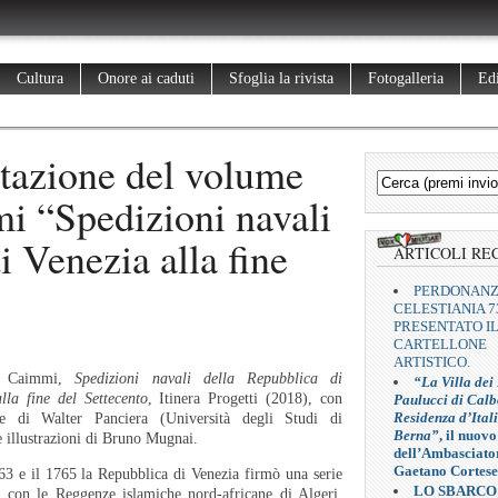
Cultura
Onore ai caduti
Sfoglia la rivista
Fotogalleria
Edi
azione del volume
i “Spedizioni navali
i Venezia alla fine
ARTICOLI RE
PERDONAN
CELESTIANIA 7
PRESENTATO I
CARTELLONE
ARTISTICO.
o Caimmi,
Spedizioni navali della Repubblica di
“La Villa dei
lla fine del Settecento
, Itinera Progetti (2018), con
Paulucci di Calb
Residenza d’Ital
ne di Walter Panciera (Università degli Studi di
Berna”
, il nuovo
 illustrazioni di Bruno Mugnai.
dell’Ambasciato
Gaetano Cortese
63 e il 1765 la Repubblica di Venezia firmò una serie
LO SBARCO
ti con le Reggenze islamiche nord-africane di Algeri,