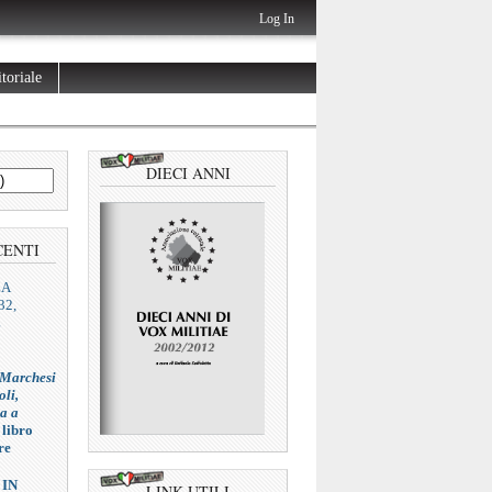
Log In
toriale
DIECI ANNI
CENTI
ZA
32,
L
 Marchesi
oli,
ia a
 libro
re
 IN
LINK UTILI