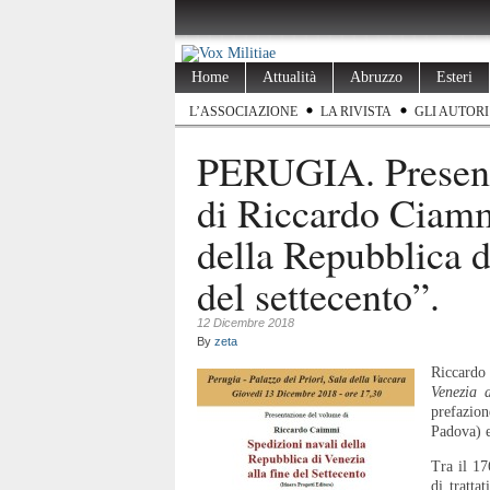
Home
Attualità
Abruzzo
Esteri
L’ASSOCIAZIONE
LA RIVISTA
GLI AUTORI
PERUGIA. Present
di Riccardo Ciamm
della Repubblica d
del settecento”.
12 Dicembre 2018
By
zeta
Riccard
Venezia a
prefazio
Padova) e
Tra il 17
di tratta