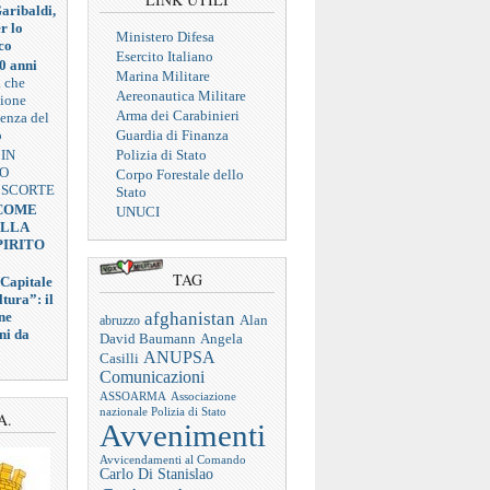
aribaldi,
r lo
Ministero Difesa
co
Esercito Italiano
0 anni
Marina Militare
a che
Aereonautica Militare
zione
Arma dei Carabinieri
ienza del
o
Guardia di Finanza
 IN
Polizia di Stato
VO
Corpo Forestale dello
 SCORTE
Stato
 COME
UNUCI
ELLA
PIRITO
TAG
 Capitale
tura”: il
afghanistan
ne
abruzzo
Alan
ni da
Angela
David Baumann
ANUPSA
Casilli
Comunicazioni
ASSOARMA
Associazione
nazionale Polizia di Stato
A.
Avvenimenti
Avvicendamenti al Comando
Carlo Di Stanislao