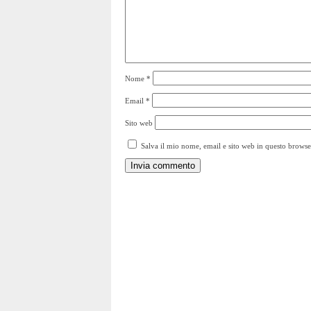
Nome
*
Email
*
Sito web
Salva il mio nome, email e sito web in questo brows