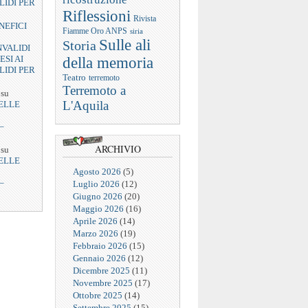
LIDI PER
Riflessioni
Rivista
NEFICI
Fiamme Oro ANPS
siria
Sulle ali
Storia
NVALIDI
ESI AI
della memoria
LIDI PER
Teatro
terremoto
Terremoto a
su
L'Aquila
ELLE
–
ARCHIVIO
su
ELLE
Agosto 2026
(5)
–
Luglio 2026
(12)
Giugno 2026
(20)
Maggio 2026
(16)
Aprile 2026
(14)
Marzo 2026
(19)
Febbraio 2026
(15)
Gennaio 2026
(12)
Dicembre 2025
(11)
Novembre 2025
(17)
Ottobre 2025
(14)
Settembre 2025
(15)