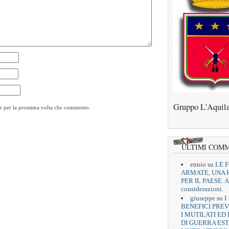
Gruppo L'Aquil
er per la prossima volta che commento.
ULTIMI COM
ennio
su
LE 
ARMATE, UNA 
PER IL PAESE. A
considerazioni.
giuseppe
su
I
BENEFICI PREV
I MUTILATI ED 
DI GUERRA EST