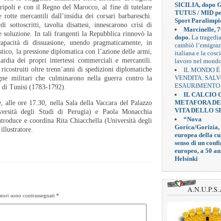
SICILIA, dopo G
ripoli e con il Regno del Marocco, al fine di tutelare
TUTUS / MID pe
e rotte mercantili dall’insidia dei corsari barbareschi.
Sport Paralimpi
di sottoscritti, tavolta disattesi, innescarono crisi di
Marcinelle, 7
e soluzione. In tali frangenti la Repubblica rinnovò la
dopo.
La tragedi
capacità di dissuasione, unendo pragmaticamente, in
cambiò l’emigra
tico, la pressione diplomatica con l’azione delle armi,
italiana e la cosc
ardia dei propri intertessi commerciali e mercantili.
lavoro nel mond
ricostruiti oltre trenn’anni di spedizioni diplomatiche
IL MONDO È
VENDITA. SAL
ne militari che culminarono nella guerra contro la
ESAURIMENTO
 di Tunisi (1783-1792).
IL CALCIO
METAFORA D
 alle ore 17.30, nella Sala della Vaccara del Palazzo
VITA DELLO S
versità degli Studi di Perugia) e Paola Monacchia
“Nova
ntroduce e coordina Rita Chiacchella (Università degli
Gorica/Gorizia,
illustratore.
europea della cul
senso di un confi
europeo, a 50 an
Helsinki
A.N.U.P.S.
tori sono contrassegnati
*