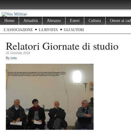
Home
Attualità
Abruzzo
Esteri
Cultura
Onore ai cad
L’ASSOCIAZIONE
LA RIVISTA
GLI AUTORI
Relatori Giornate di studio
31 Gennaio 2016
By
zeta